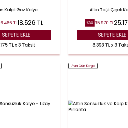
tın Kalpli Göz Kolye
Altın Taşlı Çiçek K
18.526
TL
25.1
26.466
TL
35.970
TL
%
30
SEPETE EKLE
SEPETE EKLE
.175 TL x 3 Taksit
8.393 TL x 3 Taks
Aynı Gün Kargo