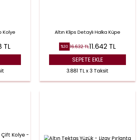
p Kolye
Altın Klips Detaylı Halka Küpe
8
TL
11.642
TL
16.632
TL
%
30
SEPETE EKLE
it
3.881 TL x 3 Taksit