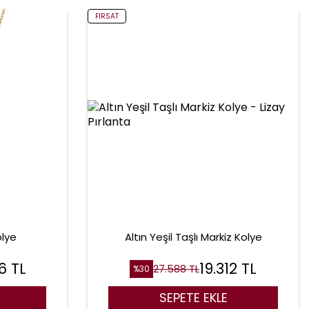
FIRSAT
olye
Altın Yeşil Taşlı Markiz Kolye
6
TL
19.312
TL
27.588
TL
%
30
SEPETE EKLE