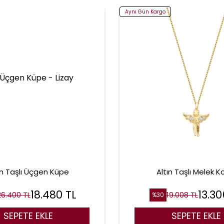
Aynı Gün Kargo
ın Taşlı Üçgen Küpe
Altın Taşlı Melek K
18.480
TL
13.30
26.400
TL
19.008
TL
%
30
SEPETE EKLE
SEPETE EKLE