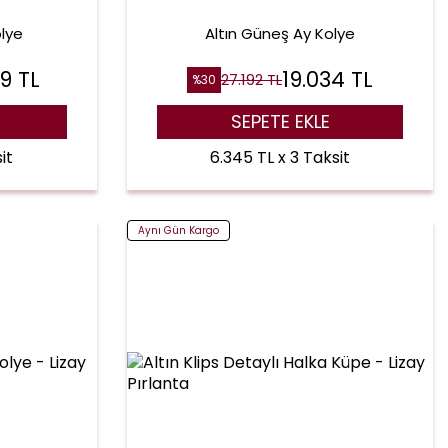
olye
Altın Güneş Ay Kolye
79
TL
19.034
TL
27.192
TL
%
30
SEPETE EKLE
it
6.345 TL x 3 Taksit
Aynı Gün Kargo