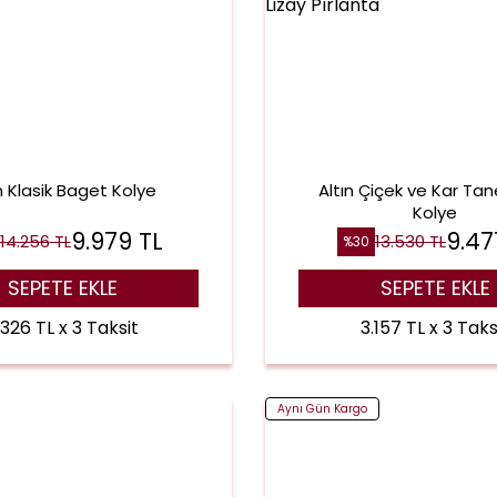
n Klasik Baget Kolye
Altın Çiçek ve Kar Tane
Kolye
9.979
TL
9.47
14.256
TL
13.530
TL
%
30
SEPETE EKLE
SEPETE EKLE
.326 TL x 3 Taksit
3.157 TL x 3 Taks
Aynı Gün Kargo