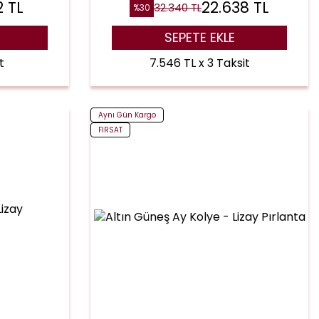
2
TL
22.638
TL
32.340
TL
%
30
SEPETE EKLE
t
7.546 TL x 3 Taksit
Aynı Gün Kargo
FIRSAT