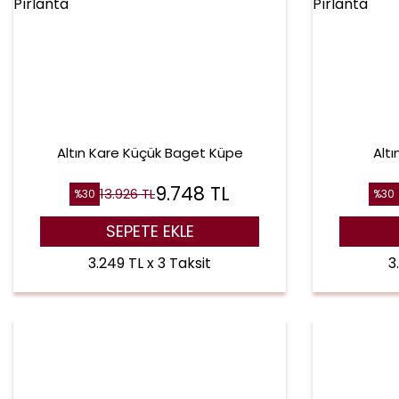
Altın Kare Küçük Baget Küpe
Altı
9.748
TL
13.926
TL
%
30
%
30
SEPETE EKLE
3.249 TL x 3 Taksit
3