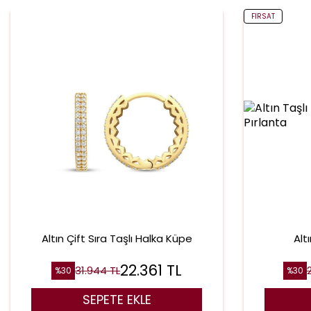
FIRSAT
Altın Çift Sıra Taşlı Halka Küpe
Alt
22.361
TL
31.944
TL
%
30
%
30
SEPETE EKLE