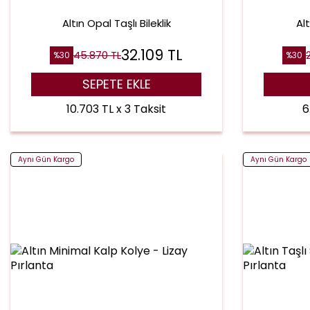
Altın Opal Taşlı Bileklik
Al
32.109
TL
45.870
TL
%
30
%
30
SEPETE EKLE
10.703 TL x 3 Taksit
6
Aynı Gün Kargo
Aynı Gün Kargo