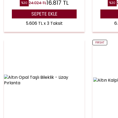
16.817
TL
24.024
TL
%
30
%
30
SEPETE EKLE
5.606 TL x 3 Taksit
6
FIRSAT