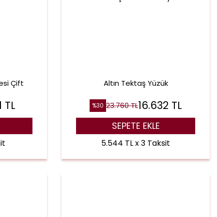
si Çift
Altın Tektaş Yüzük
1
TL
16.632
TL
23.760
TL
%
30
SEPETE EKLE
it
5.544 TL x 3 Taksit