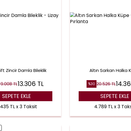
ift Zincir Damla Bileklik
Altın Sarkan Halka
13.306
TL
14.3
19.008
TL
20.526
TL
%
30
SEPETE EKLE
SEPETE EKLE
.435 TL x 3 Taksit
4.789 TL x 3 Taks