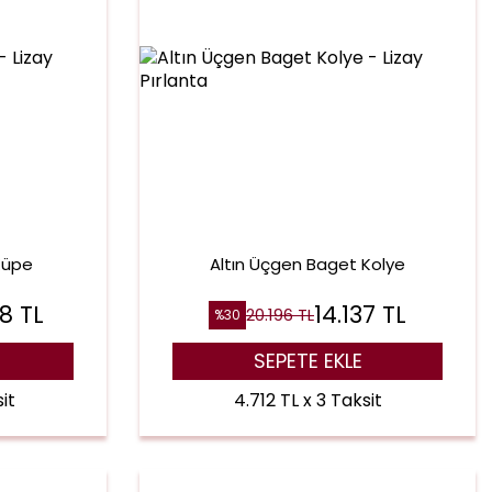
 Küpe
Altın Üçgen Baget Kolye
68
TL
14.137
TL
20.196
TL
%
30
SEPETE EKLE
it
4.712 TL x 3 Taksit