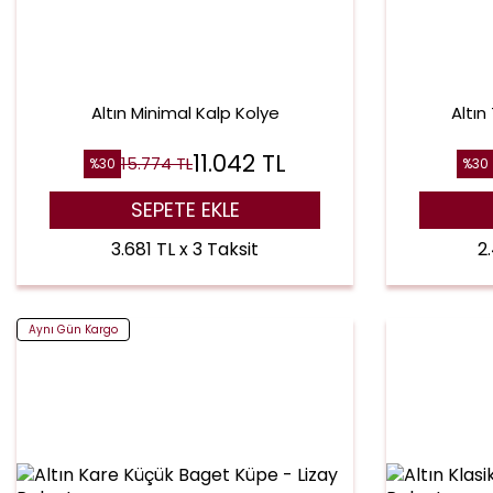
Altın Minimal Kalp Kolye
Altın
11.042
TL
15.774
TL
%
30
%
30
SEPETE EKLE
3.681 TL x 3 Taksit
2
Aynı Gün Kargo