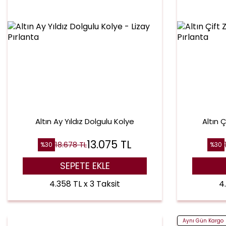
Altın Ay Yıldız Dolgulu Kolye
Altın Ç
13.075
TL
18.678
TL
%
30
%
30
SEPETE EKLE
4.358 TL x 3 Taksit
4
Aynı Gün Kargo