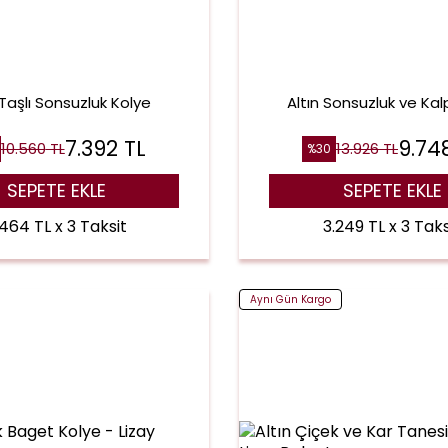
 Taşlı Sonsuzluk Kolye
Altın Sonsuzluk ve Kal
7.392
TL
9.74
10.560
TL
13.926
TL
%
30
SEPETE EKLE
SEPETE EKLE
.464 TL x 3 Taksit
3.249 TL x 3 Taks
Aynı Gün Kargo