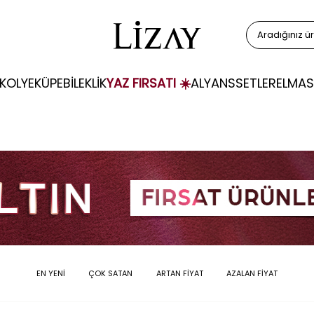
KOLYE
KÜPE
BİLEKLİK
YAZ FIRSATI ☀️
ALYANS
SETLER
ELMAS
EN YENİ
ÇOK SATAN
ARTAN FİYAT
AZALAN FİYAT