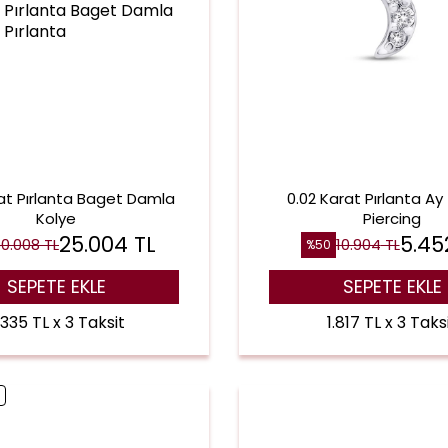
at Pırlanta Baget Damla
0.02 Karat Pırlanta Ay
Kolye
Piercing
25.004
TL
5.45
0.008
TL
10.904
TL
%
50
SEPETE EKLE
SEPETE EKLE
.335 TL x 3 Taksit
1.817 TL x 3 Taks