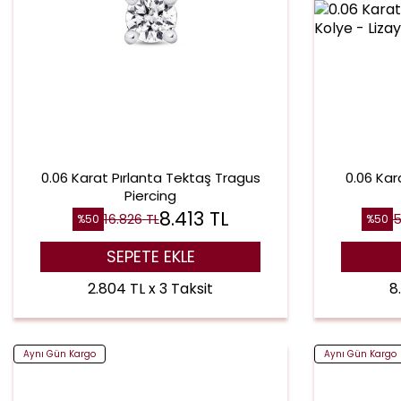
0.06 Karat Pırlanta Tektaş Tragus
0.06 Kar
Piercing
8.413
TL
16.826
TL
5
%
50
%
50
SEPETE EKLE
2.804 TL x 3 Taksit
8
Aynı Gün Kargo
Aynı Gün Kargo