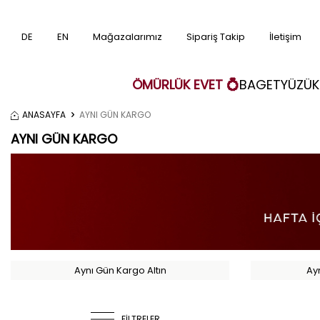
DE
EN
Mağazalarımız
Sipariş Takip
İletişim
ÖMÜRLÜK EVET 💍
BAGET
YÜZÜK
ANASAYFA
AYNI GÜN KARGO
AYNI GÜN KARGO
Aynı Gün Kargo Altın
Ay
FİLTRELER