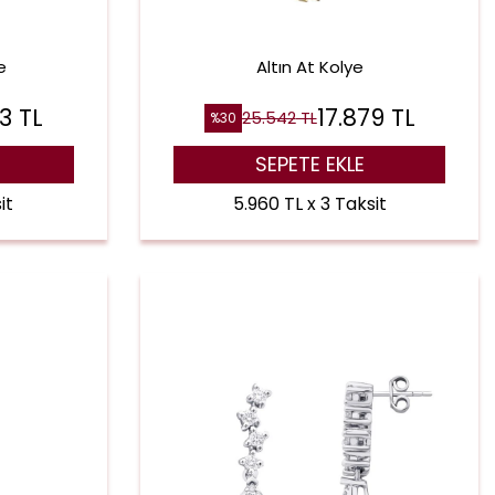
e
Altın At Kolye
43
TL
17.879
TL
25.542
TL
%
30
SEPETE EKLE
it
5.960 TL x 3 Taksit