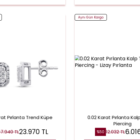
Aynı Gün Kargo
rat Pırlanta Trend Küpe
0.02 Karat Pırlanta Kal
Piercing
23.970
TL
6.01
47.940
TL
12.032
TL
%
50