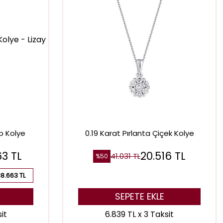
lp Kolye
0.19 Karat Pırlanta Çiçek Kolye
63
TL
20.516
TL
41.031
TL
%
50
8.663 TL
SEPETE EKLE
it
6.839 TL x 3 Taksit