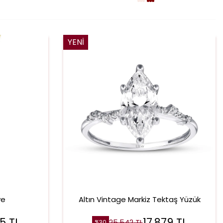
YENI
ye
Altın Vintage Markiz Tektaş Yüzük
35
TL
17.879
TL
25.542
TL
%
30