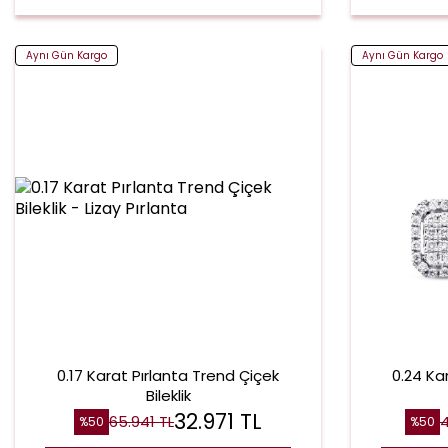
Aynı Gün Kargo
Aynı Gün Kargo
0.17 Karat Pırlanta Trend Çiçek
0.24 Ka
Bileklik
32.971
TL
65.941
TL
%
50
%
50