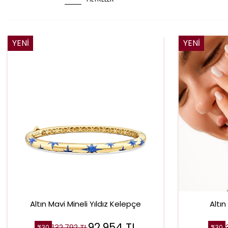
YENI
YENI
Altın Mavi Mineli Yıldız Kelepçe
Altın
92.954
TL
132.792
TL
%
30
%
30