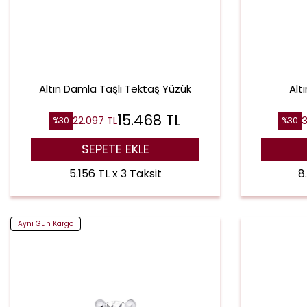
Altın Damla Taşlı Tektaş Yüzük
Alt
15.468
TL
22.097
TL
3
%
30
%
30
SEPETE EKLE
5.156 TL x 3 Taksit
8
Aynı Gün Kargo