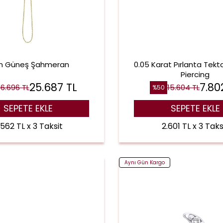
ın Güneş Şahmeran
0.05 Karat Pırlanta Tekt
Piercing
25.687
TL
7.80
6.696
TL
15.604
TL
%
50
SEPETE EKLE
SEPETE EKLE
.562 TL x 3 Taksit
2.601 TL x 3 Taks
Aynı Gün Kargo