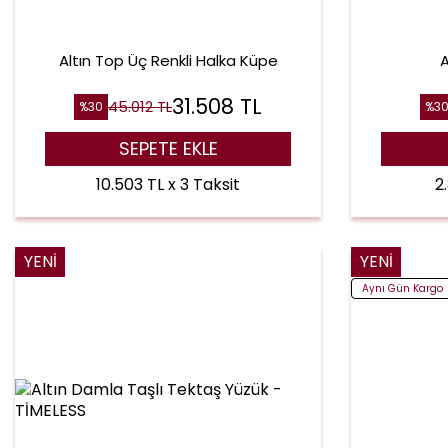
Altın Top Üç Renkli Halka Küpe
A
31.508
TL
45.012
TL
%
30
%
3
SEPETE EKLE
10.503 TL x 3 Taksit
2
YENI
YENI
Aynı Gün Kargo