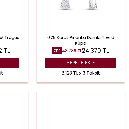
aş Tragus
0.28 Karat Pırlanta Damla Trend
Küpe
2
TL
24.370
TL
48.739
TL
%
50
SEPETE EKLE
it
8.123 TL x 3 Taksit