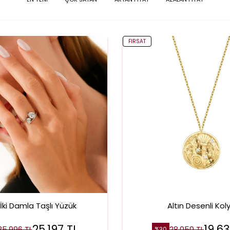
FIRSAT
 İki Damla Taşlı Yüzük
Altın Desenli Kol
25.197
TL
19.6
35.996
TL
28.050
TL
%
30