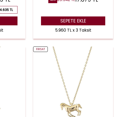
14.635 TL
SEPETE EKLE
it
5.960 TL x 3 Taksit
FIRSAT