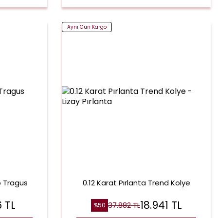
Aynı Gün Kargo
p Tragus
0.12 Karat Pırlanta Trend Kolye
6
TL
18.941
TL
37.882
TL
%
50