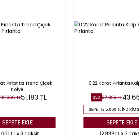
rat Pırlanta Trend Çiçek
0.22 Karat Pırlanta Ka
Kolye
51.183
TL
43.6
102.366
TL
87.326
TL
%
50
SEPETTE 5.000 TL İNDIRIM
3
SEPETE EKLE
SEPETE EKLE
.061 TL x 3 Taksit
12.888TL x 3 Taks