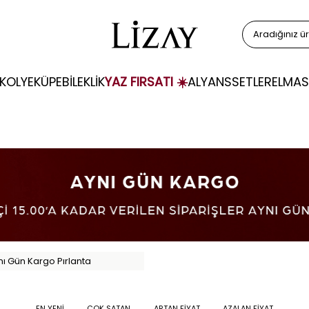
KOLYE
KÜPE
BİLEKLİK
YAZ FIRSATI ☀️
ALYANS
SETLER
ELMAS
nı Gün Kargo Pırlanta
EN YENİ
ÇOK SATAN
ARTAN FİYAT
AZALAN FİYAT