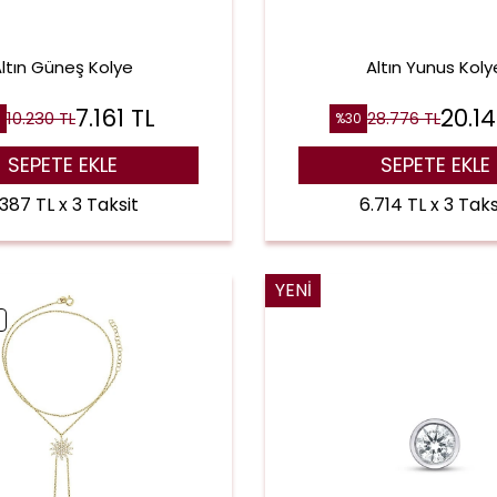
ltın Güneş Kolye
Altın Yunus Koly
7.161
TL
20.1
10.230
TL
28.776
TL
0
%
30
SEPETE EKLE
SEPETE EKLE
.387 TL x 3 Taksit
6.714 TL x 3 Taks
YENI