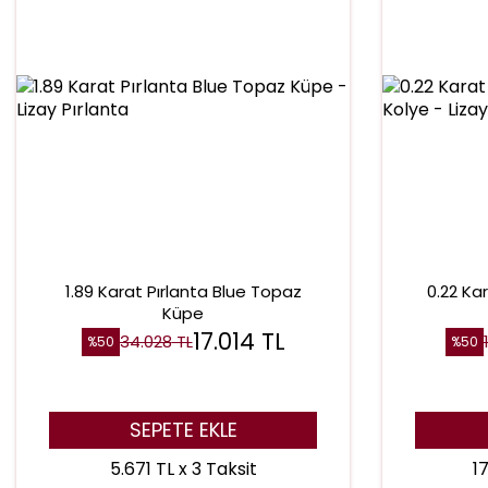
1.89 Karat Pırlanta Blue Topaz
0.22 Ka
Küpe
17.014
TL
34.028
TL
%
50
%
50
SEPETE EKLE
5.671 TL x 3 Taksit
17