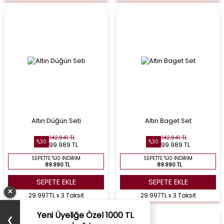
Altın Düğün Seti
Altın Baget Set
142.841 TL
142.841 TL
%30
%30
99.989 TL
99.989 TL
SEPETTE %10 İNDIRIM
SEPETTE %10 İNDIRIM
89.990 TL
89.990 TL
SEPETE EKLE
SEPETE EKLE
×
29.997TL x 3 Taksit
29.997TL x 3 Taksit
Yeni Üyeliğe Özel 1000 TL
❯