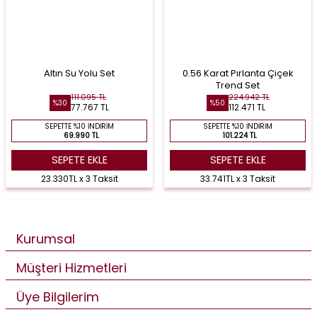
Altın Su Yolu Set
0.56 Karat Pırlanta Çiçek
Trend Set
111.095 TL
224.942 TL
%30
%50
77.767 TL
112.471 TL
SEPETTE %10 İNDIRIM
SEPETTE %10 İNDIRIM
69.990 TL
101.224 TL
SEPETE EKLE
SEPETE EKLE
23.330TL x 3 Taksit
33.741TL x 3 Taksit
Kurumsal
Müşteri Hizmetleri
Üye Bilgilerim