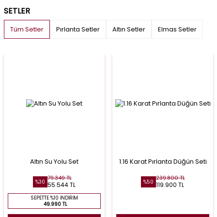
SETLER
Tüm Setler
Pırlanta Setler
Altın Setler
Elmas Setler
Altın Su Yolu Set
1.16 Karat Pırlanta Düğün Seti
79.349 TL
239.800 TL
%30
%50
55.544 TL
119.900 TL
SEPETTE %10 İNDIRIM
49.990 TL