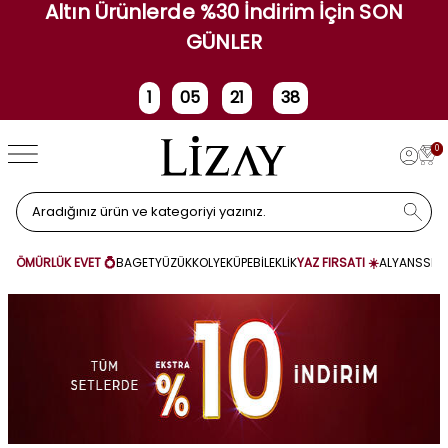
Altın Ürünlerde %30 İndirim İçin SON
GÜNLER
1
05
21
37
Gün
Saat
Dakika
Saniye
0
ÖMÜRLÜK EVET 💍
BAGET
YÜZÜK
KOLYE
KÜPE
BİLEKLİK
YAZ FIRSATI ☀️
ALYANS
SET