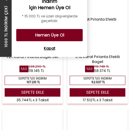
İndirim
İçin Hemen Üye Ol
1000 TL İNDİRİM ÇEKİ
* 15.000 TL ve üzeri alışverişlerde
geçerlidir.
Hemen Üye Ol
Kapat
1.27 Karat Pırlanta Baget Set
0.18 Karat Pırlanta Efektli
Baget
238.290 TL
116.748 TL
%50
%50
119.145 TL
58.374 TL
SEPETTE %10 İNDIRIM
SEPETTE %10 İNDIRIM
107.231 TL
52.537 TL
SEPETE EKLE
SEPETE EKLE
35.744TL x 3 Taksit
17.512TL x 3 Taksit