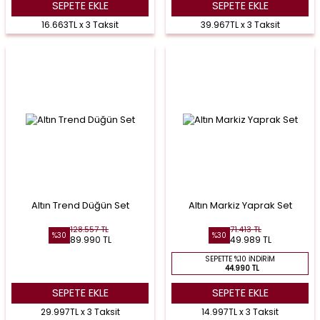
SEPETE EKLE
SEPETE EKLE
16.663TL x 3 Taksit
39.967TL x 3 Taksit
Altın Trend Düğün Set
Altın Markiz Yaprak Set
128.557 TL
71.413 TL
%30
%30
89.990 TL
49.989 TL
SEPETTE %10 İNDIRIM
44.990 TL
SEPETE EKLE
SEPETE EKLE
29.997TL x 3 Taksit
14.997TL x 3 Taksit