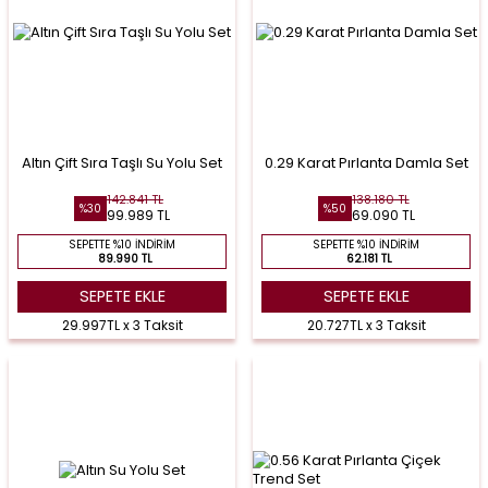
Altın Çift Sıra Taşlı Su Yolu Set
0.29 Karat Pırlanta Damla Set
142.841 TL
138.180 TL
%30
%50
99.989 TL
69.090 TL
SEPETTE %10 İNDIRIM
SEPETTE %10 İNDIRIM
89.990 TL
62.181 TL
SEPETE EKLE
SEPETE EKLE
29.997TL x 3 Taksit
20.727TL x 3 Taksit