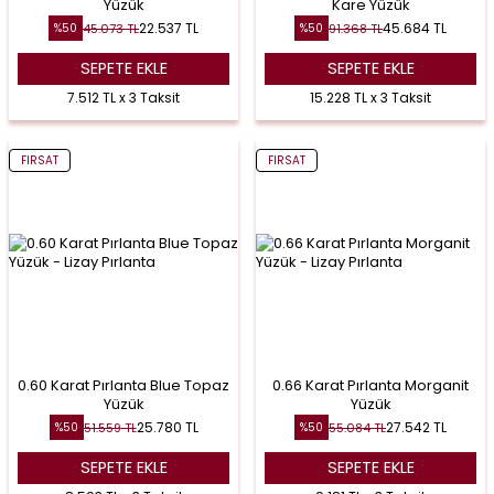
Yüzük
Kare Yüzük
22.537
TL
45.684
TL
45.073
TL
91.368
TL
%
50
%
50
SEPETE EKLE
SEPETE EKLE
7.512 TL x 3 Taksit
15.228 TL x 3 Taksit
FIRSAT
FIRSAT
0.60 Karat Pırlanta Blue Topaz
0.66 Karat Pırlanta Morganit
Yüzük
Yüzük
25.780
TL
27.542
TL
51.559
TL
55.084
TL
%
50
%
50
SEPETE EKLE
SEPETE EKLE