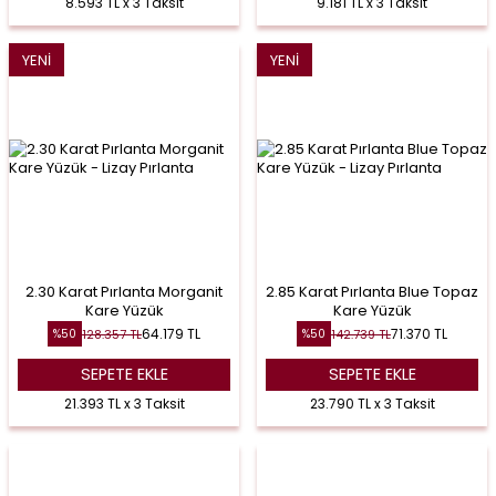
8.593 TL x 3 Taksit
9.181 TL x 3 Taksit
YENI
YENI
2.30 Karat Pırlanta Morganit
2.85 Karat Pırlanta Blue Topaz
Kare Yüzük
Kare Yüzük
64.179
TL
71.370
TL
128.357
TL
142.739
TL
%
50
%
50
SEPETE EKLE
SEPETE EKLE
21.393 TL x 3 Taksit
23.790 TL x 3 Taksit