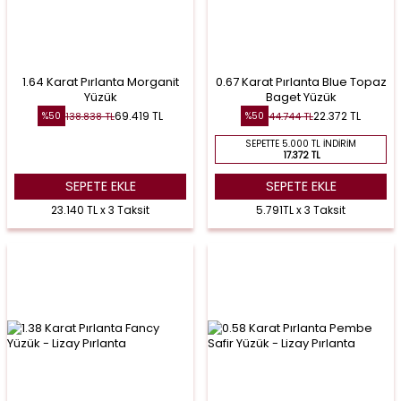
1.64 Karat Pırlanta Morganit
0.67 Karat Pırlanta Blue Topaz
Yüzük
Baget Yüzük
69.419
TL
22.372
TL
138.838
TL
44.744
TL
%
50
%
50
SEPETTE 5.000 TL İNDIRIM
17.372 TL
SEPETE EKLE
SEPETE EKLE
23.140 TL x 3 Taksit
5.791TL x 3 Taksit