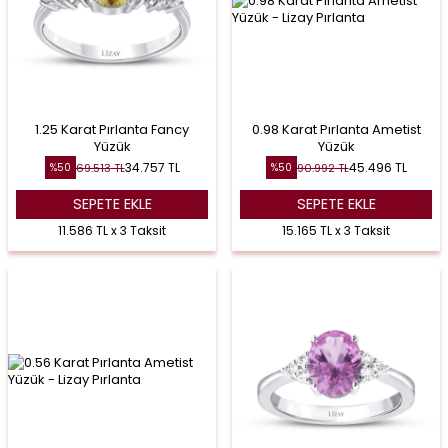
1.25 Karat Pırlanta Fancy
0.98 Karat Pırlanta Ametist
Yüzük
Yüzük
34.757
TL
45.496
TL
69.513
TL
90.992
TL
%
50
%
50
SEPETE EKLE
SEPETE EKLE
11.586 TL x 3 Taksit
15.165 TL x 3 Taksit