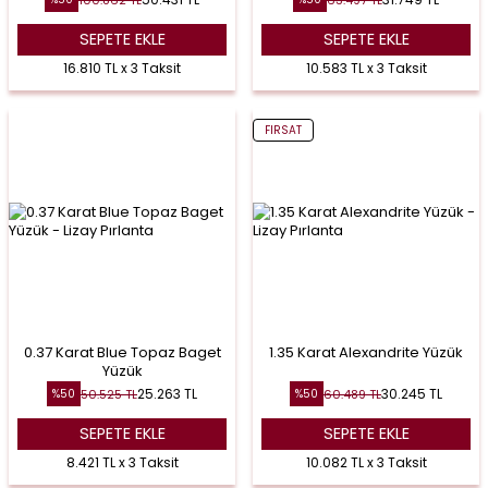
SEPETE EKLE
SEPETE EKLE
16.810 TL x 3 Taksit
10.583 TL x 3 Taksit
FIRSAT
0.37 Karat Blue Topaz Baget
1.35 Karat Alexandrite Yüzük
Yüzük
25.263
TL
30.245
TL
50.525
TL
60.489
TL
%
50
%
50
SEPETE EKLE
SEPETE EKLE
8.421 TL x 3 Taksit
10.082 TL x 3 Taksit