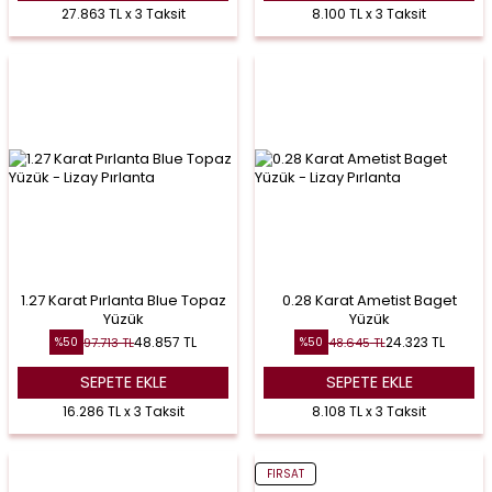
27.863 TL x 3 Taksit
8.100 TL x 3 Taksit
1.27 Karat Pırlanta Blue Topaz
0.28 Karat Ametist Baget
Yüzük
Yüzük
48.857
TL
24.323
TL
97.713
TL
48.645
TL
%
50
%
50
SEPETE EKLE
SEPETE EKLE
16.286 TL x 3 Taksit
8.108 TL x 3 Taksit
FIRSAT