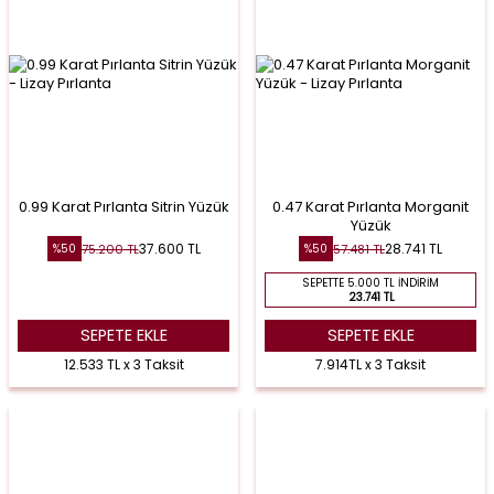
0.99 Karat Pırlanta Sitrin Yüzük
0.47 Karat Pırlanta Morganit
Yüzük
37.600
TL
28.741
TL
75.200
TL
57.481
TL
%
50
%
50
SEPETTE 5.000 TL İNDIRIM
23.741 TL
SEPETE EKLE
SEPETE EKLE
12.533 TL x 3 Taksit
7.914TL x 3 Taksit