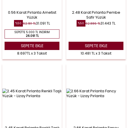
0.56 Karat Pırlanta Ametist
2.48 Karat Pırlanta Pembe
Yüzük
Safir Yüzük
31.091
TL
31.443
TL
62.181
TL
62.886
TL
%
50
%
50
SEPETTE 5.000 TL İNDIRIM
26.091 TL
SEPETE EKLE
SEPETE EKLE
8.697TL x 3 Taksit
10.481 TL x 3 Taksit
2.45 Karat Pırlanta Renkli Taşlı
2.66 Karat Pırlanta Fancy