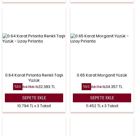
0.64 Karat Pırlanta Renkli Taşlı
0.65 Karat Morganit Yüzük
Yüzük
32.383
TL
34.357
TL
64.766
TL
68.714
TL
%
50
%
50
SEPETE EKLE
SEPETE EKLE
10.794 TL x 3 Taksit
11.452 TL x 3 Taksit