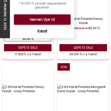
1000 TL İNDİRİM ÇEKİ
* 15.000 TL ve üzeri alışverişlerde
geçerlidir.
3.79 Karat Pırlanta Blue Topaz
6.53 Karat Pırlanta Fancy
Hemen Üye Ol
Yüzük
Yüzük
58.797
TL
99.311
TL
117.594
TL
198.622
TL
%
50
%
50
Kapat
SEPETTE 5.000 TL İNDIRIM
53.797 TL
SEPETE EKLE
SEPETE EKLE
17.932TL x 3 Taksit
33.104 TL x 3 Taksit
YENI