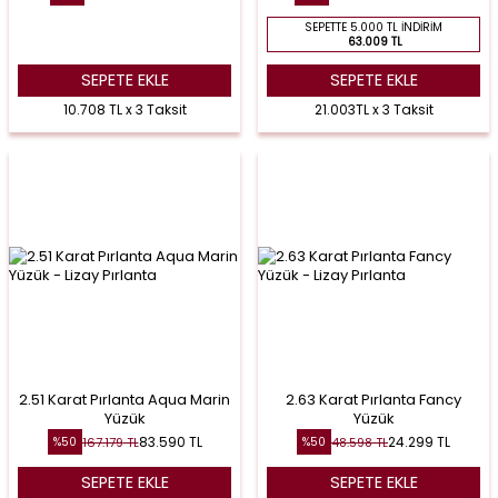
SEPETTE 5.000 TL İNDIRIM
63.009 TL
SEPETE EKLE
SEPETE EKLE
10.708 TL x 3 Taksit
21.003TL x 3 Taksit
2.51 Karat Pırlanta Aqua Marin
2.63 Karat Pırlanta Fancy
Yüzük
Yüzük
83.590
TL
24.299
TL
167.179
TL
48.598
TL
%
50
%
50
SEPETE EKLE
SEPETE EKLE