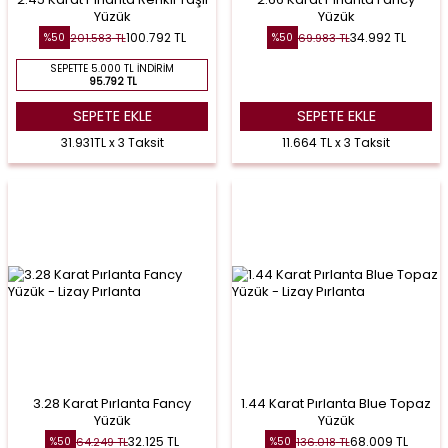
Yüzük
Yüzük
100.792
TL
34.992
TL
201.583
TL
69.983
TL
%
50
%
50
SEPETTE 5.000 TL İNDIRIM
95.792 TL
SEPETE EKLE
SEPETE EKLE
31.931TL x 3 Taksit
11.664 TL x 3 Taksit
3.28 Karat Pırlanta Fancy
1.44 Karat Pırlanta Blue Topaz
Yüzük
Yüzük
32.125
TL
68.009
TL
64.249
TL
136.018
TL
%
50
%
50