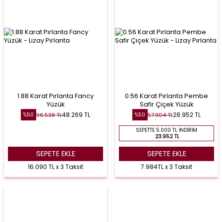
1.88 Karat Pırlanta Fancy
0.56 Karat Pırlanta Pembe
Yüzük
Safir Çiçek Yüzük
48.269
TL
28.952
TL
96.538
TL
57.904
TL
%
50
%
50
SEPETTE 5.000 TL İNDIRIM
23.952 TL
SEPETE EKLE
SEPETE EKLE
16.090 TL x 3 Taksit
7.984TL x 3 Taksit