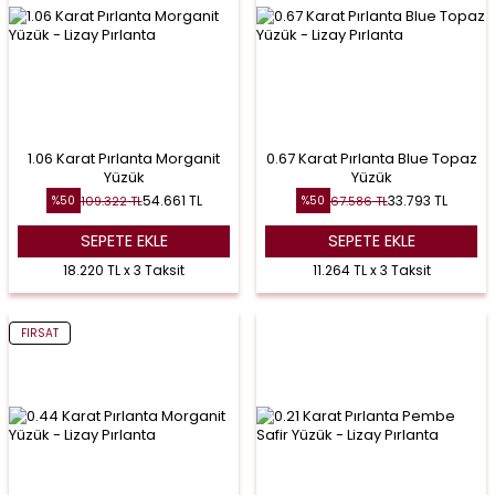
1.06 Karat Pırlanta Morganit
0.67 Karat Pırlanta Blue Topaz
Yüzük
Yüzük
54.661
TL
33.793
TL
109.322
TL
67.586
TL
%
50
%
50
SEPETE EKLE
SEPETE EKLE
18.220 TL x 3 Taksit
11.264 TL x 3 Taksit
FIRSAT