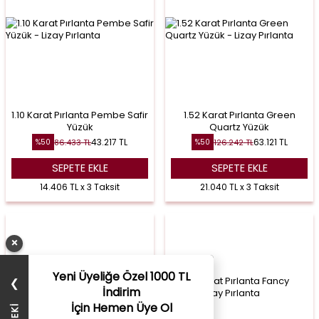
1.10 Karat Pırlanta Pembe Safir
1.52 Karat Pırlanta Green
Yüzük
Quartz Yüzük
43.217
TL
63.121
TL
86.433
TL
126.242
TL
%
50
%
50
SEPETE EKLE
SEPETE EKLE
14.406 TL x 3 Taksit
21.040 TL x 3 Taksit
×
Yeni Üyeliğe Özel 1000 TL
❯
İndirim
İçin Hemen Üye Ol