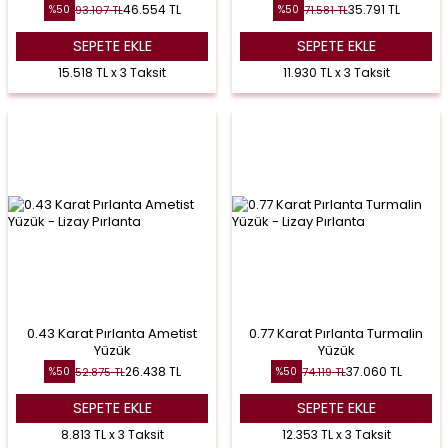
46.554
TL
35.791
TL
93.107
TL
71.581
TL
%
50
%
50
SEPETE EKLE
SEPETE EKLE
15.518 TL x 3 Taksit
11.930 TL x 3 Taksit
0.43 Karat Pırlanta Ametist
0.77 Karat Pırlanta Turmalin
Yüzük
Yüzük
26.438
TL
37.060
TL
52.875
TL
74.119
TL
%
50
%
50
SEPETE EKLE
SEPETE EKLE
8.813 TL x 3 Taksit
12.353 TL x 3 Taksit