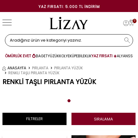
YAZ FIRSATI: 5.000 TL İNDIRIM
0
ÖMÜRLÜK EVET 💍
BAGET
YÜZÜK
KOLYE
KÜPE
BİLEKLİK
YAZ FIRSATI ☀️
ALYANS
SET
ANASAYFA
PIRLANTA
PIRLANTA YÜZÜK
RENKLİ TAŞLI PIRLANTA YÜZÜK
RENKLİ TAŞLI PIRLANTA YÜZÜK
SIRALAMA
FİLTRELER