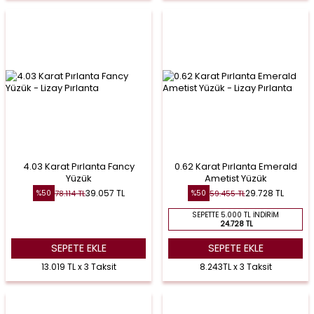
4.03 Karat Pırlanta Fancy
0.62 Karat Pırlanta Emerald
Yüzük
Ametist Yüzük
39.057
TL
29.728
TL
78.114
TL
59.455
TL
%
50
%
50
SEPETTE 5.000 TL İNDIRIM
24.728 TL
SEPETE EKLE
SEPETE EKLE
13.019 TL x 3 Taksit
8.243TL x 3 Taksit