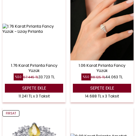
1.76 Karat Pırlanta Fancy
1.06 Karat Pırlanta Fancy
Yüzük
Yüzük
33.723
TL
44.063
TL
67.445
TL
88.125
TL
%
50
%
50
SEPETE EKLE
SEPETE EKLE
11.241 TL x 3 Taksit
14.688 TL x 3 Taksit
FIRSAT