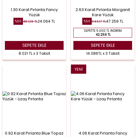
1.30 Karat Pırlanta Fancy
2.63 Karat Pırlanta Morganit
Yüzük
Kare Yüzük
24.064
TL
47.259
TL
48.128
TL
94.517
TL
%
50
%
50
SEPETTE 5.000 TL İNDIRIM
42.259 TL
SEPETE EKLE
SEPETE EKLE
8.021 TL x 3 Taksit
14.086TL x 3 Taksit
YENI
0.92 Karat Pırlanta Blue Topaz
4.06 Karat Pırlanta Fancy