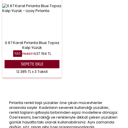
0.67 Karat Pırlanta Blue Topaz
Kalp Yüzük
37.154
TL
74.307
TL
%
50
SEPETE EKLE
12.385 TL x 3 Taksit
Pırlanta renkli taşlı yüzükler öne çıkan mücevherler
arasında sayılır. Kadınların severek kullandığı yüzükler,
renkli taşların ışıltısıyla birbirinden eşsiz modellere dönüşür.
Özel kesimi, berraklığı ve renkleriyle dikkat çeken yüzükleri
günlük hayatta takı olarak kullanabilirsiniz. Aynı zamanda
düğün, söz, nişan gibi özel organizasyonlarda