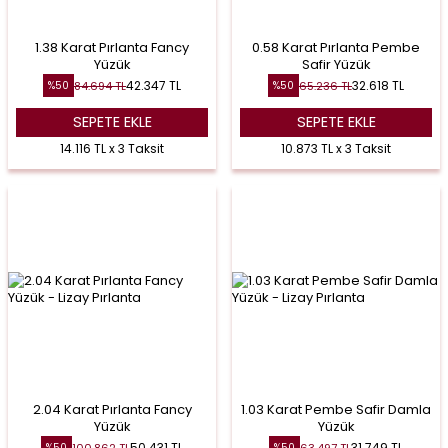
1.38 Karat Pırlanta Fancy
0.58 Karat Pırlanta Pembe
Yüzük
Safir Yüzük
42.347
TL
32.618
TL
84.694
TL
65.236
TL
%
50
%
50
SEPETE EKLE
SEPETE EKLE
14.116 TL x 3 Taksit
10.873 TL x 3 Taksit
2.04 Karat Pırlanta Fancy
1.03 Karat Pembe Safir Damla
Yüzük
Yüzük
50.431
TL
31.749
TL
100.862
TL
63.497
TL
%
50
%
50