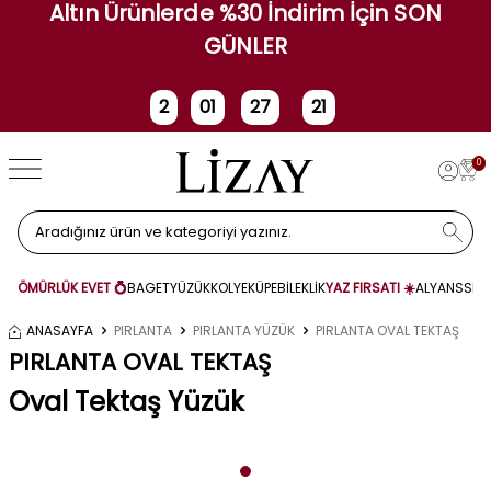
Altın Ürünlerde %30 İndirim İçin SON
GÜNLER
2
01
27
20
Gün
Saat
Dakika
Saniye
0
ÖMÜRLÜK EVET 💍
BAGET
YÜZÜK
KOLYE
KÜPE
BİLEKLİK
YAZ FIRSATI ☀️
ALYANS
SET
ANASAYFA
PIRLANTA
PIRLANTA YÜZÜK
PIRLANTA OVAL TEKTAŞ
PIRLANTA OVAL TEKTAŞ
Oval Tektaş Yüzük