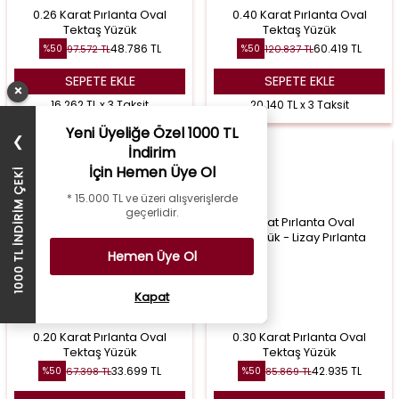
0.26 Karat Pırlanta Oval
0.40 Karat Pırlanta Oval
Tektaş Yüzük
Tektaş Yüzük
48.786
TL
60.419
TL
97.572
TL
120.837
TL
%
50
%
50
SEPETE EKLE
SEPETE EKLE
×
16.262 TL x 3 Taksit
20.140 TL x 3 Taksit
Yeni Üyeliğe Özel 1000 TL
❯
İndirim
İçin Hemen Üye Ol
1000 TL İNDİRİM ÇEKİ
* 15.000 TL ve üzeri alışverişlerde
geçerlidir.
Hemen Üye Ol
Kapat
0.20 Karat Pırlanta Oval
0.30 Karat Pırlanta Oval
Tektaş Yüzük
Tektaş Yüzük
33.699
TL
42.935
TL
67.398
TL
85.869
TL
%
50
%
50