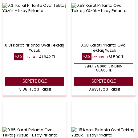
0.31 Karat Pırlanta Oval Tektaş
0.58 Karat Pırlanta Oval
Yüzük
Tektaş Yüzük
41.642
TL
61.500
TL
83.284
TL
122.999
TL
%
50
%
50
SEPETTE 5.000 TL İNDIRIM
56.500 TL
SEPETE EKLE
SEPETE EKLE
13.881 TL x 3 Taksit
18.833TL x 3 Taksit