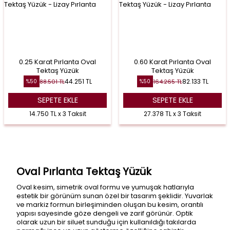
0.25 Karat Pırlanta Oval
0.60 Karat Pırlanta Oval
Tektaş Yüzük
Tektaş Yüzük
44.251
TL
82.133
TL
88.501
TL
164.265
TL
%
50
%
50
SEPETE EKLE
SEPETE EKLE
14.750 TL x 3 Taksit
27.378 TL x 3 Taksit
Oval Pırlanta Tektaş Yüzük
Oval kesim, simetrik oval formu ve yumuşak hatlarıyla
estetik bir görünüm sunan özel bir tasarım şeklidir. Yuvarlak
ve markiz formun birleşiminden oluşan bu kesim, orantılı
yapısı sayesinde göze dengeli ve zarif görünür. Optik
olarak uzun bir siluet sunduğu için kullanıldığı takılarda