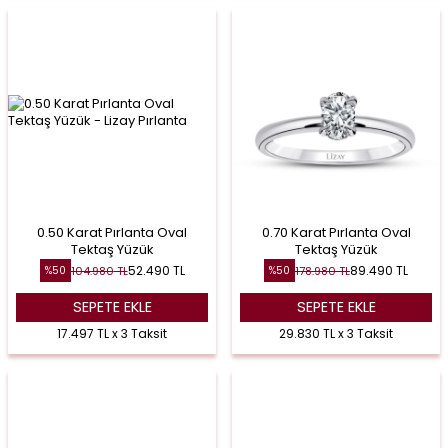
0.50 Karat Pırlanta Oval
0.70 Karat Pırlanta Oval
Tektaş Yüzük
Tektaş Yüzük
52.490
TL
89.490
TL
104.980
TL
178.980
TL
%
50
%
50
SEPETE EKLE
SEPETE EKLE
17.497 TL x 3 Taksit
29.830 TL x 3 Taksit