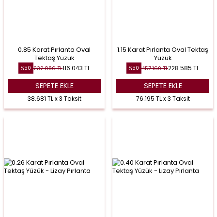
0.85 Karat Pırlanta Oval
1.15 Karat Pırlanta Oval Tektaş
Tektaş Yüzük
Yüzük
116.043
TL
228.585
TL
232.086
TL
457.169
TL
%
50
%
50
SEPETE EKLE
SEPETE EKLE
38.681 TL x 3 Taksit
76.195 TL x 3 Taksit