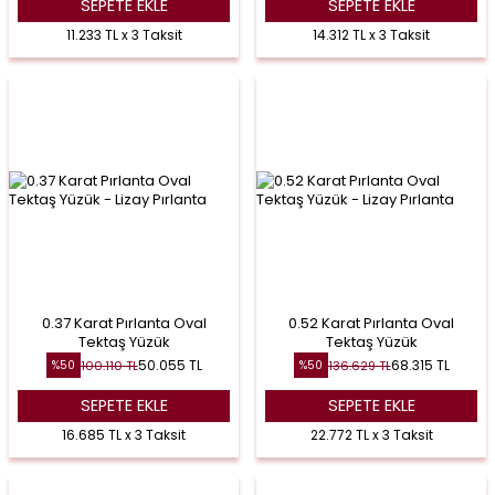
SEPETE EKLE
SEPETE EKLE
11.233 TL x 3 Taksit
14.312 TL x 3 Taksit
0.37 Karat Pırlanta Oval
0.52 Karat Pırlanta Oval
Tektaş Yüzük
Tektaş Yüzük
50.055
TL
68.315
TL
100.110
TL
136.629
TL
%
50
%
50
SEPETE EKLE
SEPETE EKLE
16.685 TL x 3 Taksit
22.772 TL x 3 Taksit