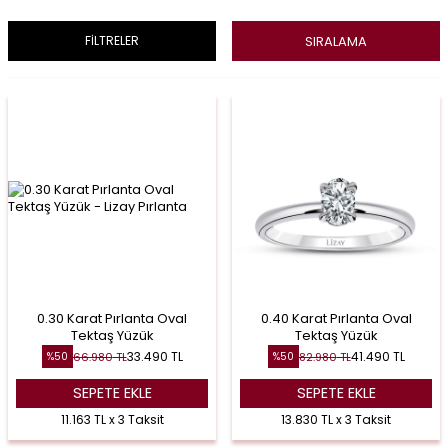
SIRALAMA
FİLTRELER
0.30 Karat Pırlanta Oval
0.40 Karat Pırlanta Oval
Tektaş Yüzük
Tektaş Yüzük
33.490
TL
41.490
TL
66.980
TL
82.980
TL
%
50
%
50
SEPETE EKLE
SEPETE EKLE
11.163 TL x 3 Taksit
13.830 TL x 3 Taksit