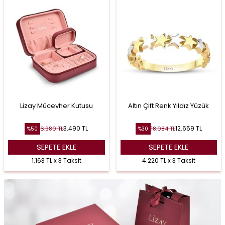
Lizay Mücevher Kutusu
Altın Çift Renk Yıldız Yüzük
3.490
TL
12.659
TL
6.980
TL
18.084
TL
%
50
%
30
SEPETE EKLE
SEPETE EKLE
1.163 TL x 3 Taksit
4.220 TL x 3 Taksit