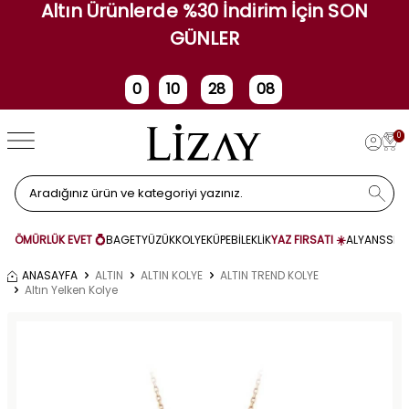
Altın Ürünlerde %30 İndirim İçin SON
GÜNLER
0
10
28
08
Gün
Saat
Dakika
Saniye
0
ÖMÜRLÜK EVET 💍
BAGET
YÜZÜK
KOLYE
KÜPE
BİLEKLİK
YAZ FIRSATI ☀️
ALYANS
SET
ANASAYFA
ALTIN
ALTIN KOLYE
ALTIN TREND KOLYE
Altın Yelken Kolye