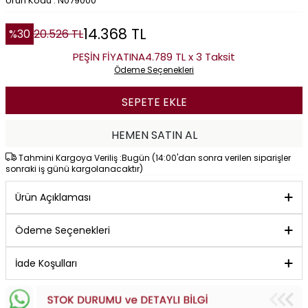
Ürün Kodu : N079000
14.368
TL
%
30
20.526
TL
PEŞİN FİYATINA
4.789 TL x 3 Taksit
Ödeme Seçenekleri
SEPETE EKLE
HEMEN SATIN AL
Tahmini Kargoya Veriliş :Bugün (14:00'dan sonra verilen siparişler
sonraki iş günü kargolanacaktır)
Ürün Açıklaması
Ödeme Seçenekleri
İade Koşulları