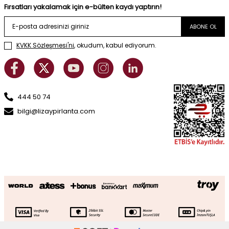
Fırsatları yakalamak için e-bülten kaydı yaptırın!
ABONE OL
KVKK Sözleşmesi'ni
, okudum, kabul ediyorum.
444 50 74
bilgi@lizaypirlanta.com
Altın Yelken Kolye
SEPETE EKLE