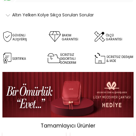
Altın Yelken Kolye Sıkça Sorulan Sorular
GÜVENLİ
BAKIM
ÖLÇÜ
ALIŞVERİŞ
GARANTİSİ
GARANTİSİ
ÜCRETSİZ
ÜCRETSİZ DEĞİŞİM
SERTİFİKA
SİGORTALI
& İADE
GÖNDERİM
Tamamlayıcı Ürünler