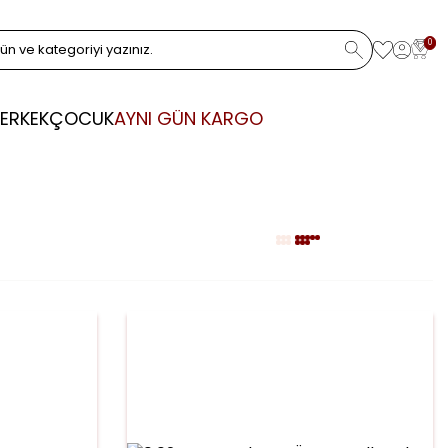
0
ERKEK
ÇOCUK
AYNI GÜN KARGO