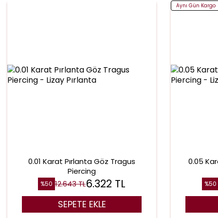
Aynı Gün Kargo
0.01 Karat Pırlanta Göz Tragus
0.05 Kar
Piercing
6.322
TL
12.643
TL
%
50
%
50
SEPETE EKLE