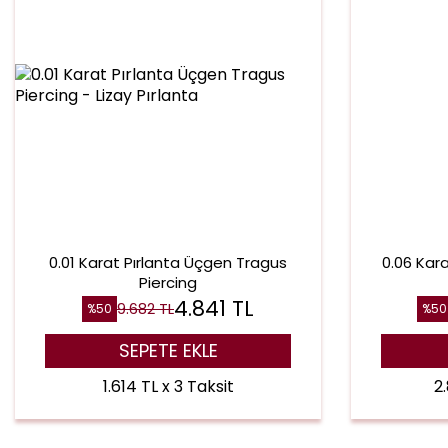
0.01 Karat Pırlanta Üçgen Tragus
0.06 Kar
Piercing
4.841
TL
9.682
TL
%
50
%
50
SEPETE EKLE
1.614 TL x 3 Taksit
2