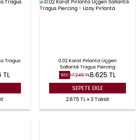
ma Tragus
0.02 Karat Pırlanta Üçgen
Sallantılı Tragus Piercing
6
TL
8.625
TL
17.249
TL
%
50
SEPETE EKLE
it
2.875 TL x 3 Taksit