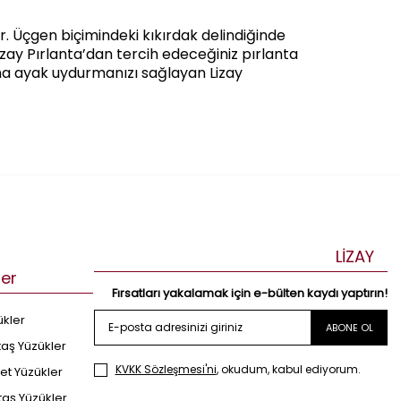
r. Üçgen biçimindeki kıkırdak delindiğinde
izay Pırlanta’dan tercih edeceğiniz pırlanta
na ayak uydurmanızı sağlayan Lizay
 olarak ideal bir seçim olabilir. Lizay
cı tasarım, hem minimalist hem de gösterişli
 göz atabilir, küpe koleksiyonunuzu
LİZAY
ler
Fırsatları yakalamak için e-bülten kaydı yaptırın!
ükler
ABONE OL
taş Yüzükler
KVKK Sözleşmesi'ni
, okudum, kabul ediyorum.
 taşlı tragus küpeler, bu hassas bölgede
et Yüzükler
rım, rahat bir şekilde kıkırdak küpelerini
taş Yüzükler