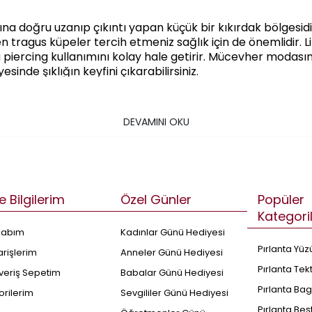
na doğru uzanıp çıkıntı yapan küçük bir kıkırdak bölgesidi
n tragus küpeler tercih etmeniz sağlık için de önemlidir. L
 piercing kullanımını kolay hale getirir. Mücevher modası
sinde şıklığın keyfini çıkarabilirsiniz.
rdir?
 sayesinde üst üste takabileceğiniz
küpe
setinin bir parçası
DEVAMINI OKU
lantayı incelikle işlemesi sonucu ortaya çıkan birçok çarpı
de sunulur. Tragus pırlanta küpeleri için en şık modellere
gus küpe modelleri dört seçenek ile karşınıza çıkar. Bunlar:
e Bilgilerim
Özel Günler
Popüler
Kategori
sabım
Kadınlar Günü Hediyesi
Pırlanta Yüz
arişlerim
Anneler Günü Hediyesi
Pırlanta Tek
şveriş Sepetim
Babalar Günü Hediyesi
ve kullanışlı seçeneklerden biri olarak karşınıza çıkar. Beş
Pırlanta Bag
orilerim
Sevgililer Günü Hediyesi
abitlenen minik bir başlık görünümünde yapılmıştır. Bu tasa
Pırlanta Beş