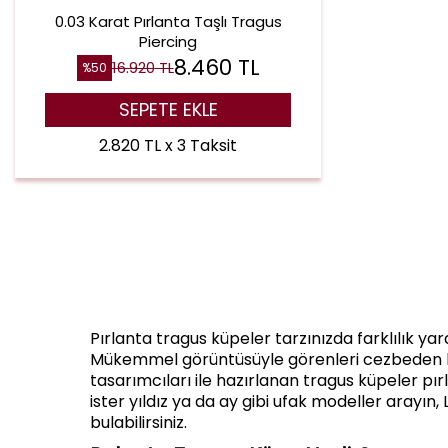
0.03 Karat Pırlanta Taşlı Tragus
Piercing
8.460
TL
16.920
TL
%
50
SEPETE EKLE
2.820 TL x 3 Taksit
Pırlanta tragus küpeler tarzınızda farklılık ya
Mükemmel görüntüsüyle görenleri cezbeden bu 
tasarımcıları ile hazırlanan tragus küpeler pırl
ister yıldız ya da ay gibi ufak modeller arayın
bulabilirsiniz.