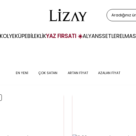
KOLYE
KÜPE
BİLEKLİK
YAZ FIRSATI ☀️
ALYANS
SETLER
ELMAS
EN YENİ
ÇOK SATAN
ARTAN FİYAT
AZALAN FİYAT