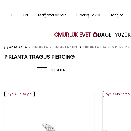
DE
EN
Mağazalarımız
Sipariş Takip
İletişim
ÖMÜRLÜK EVET 💍
BAGET
YÜZÜK
ANASAYFA
PIRLANTA
PIRLANTA KÜPE
PIRLANTA TRAGUS PIERCING
PIRLANTA TRAGUS PIERCING
FİLTRELER
Aynı Gün Kargo
Aynı Gün Kargo