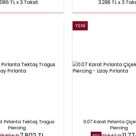
.086 TL x 3 Taksit
3.298 TL x 3 Taks
YENI
at Pırlanta Tektaş Tragus
0.07 Karat Pırlanta Çiç
Piercing
Piercing
7.802
TL
11.7
15.604
TL
23.547
TL
%
50