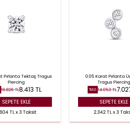
at Pırlanta Tektaş Tragus
0.05 Karat Pırlanta Üç
Piercing
Tragus Piercin
8.413
TL
7.02
16.826
TL
14.053
TL
%
50
SEPETE EKLE
SEPETE EKLE
.804 TL x 3 Taksit
2.342 TL x 3 Taks