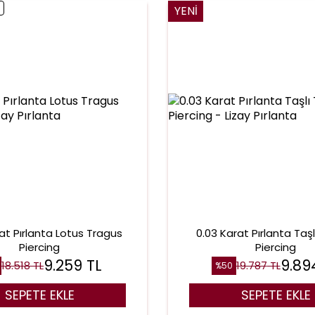
YENI
at Pırlanta Lotus Tragus
0.03 Karat Pırlanta Taş
Piercing
Piercing
9.259
TL
9.89
18.518
TL
19.787
TL
%
50
SEPETE EKLE
SEPETE EKLE