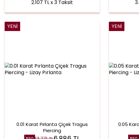
2.107 TL x 3 Taksit
3
YENI
YENI
0.01 Karat Pırlanta Çiçek Tragus
0.05 Kar
Piercing
6.886
TL
13.771
TL
%
50
%
50