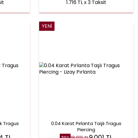
it
1.716 TL x 3 Taksit
YENI
ek Tragus
0.04 Karat Pırlanta Taşlı Tragus
Piercing
74
TL
9.001
TL
18.001
TL
%
50