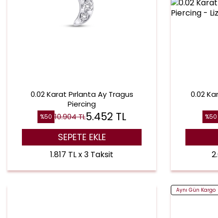
0.02 Karat Pırlanta Ay Tragus
0.02 Ka
Piercing
5.452
TL
10.904
TL
%
50
%
50
SEPETE EKLE
1.817 TL x 3 Taksit
2
Aynı Gün Kargo