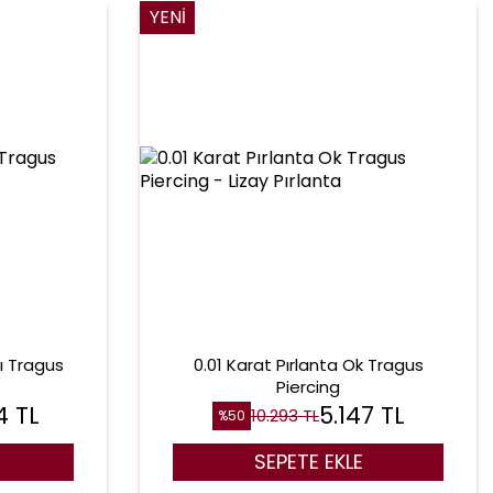
YENI
lı Tragus
0.01 Karat Pırlanta Ok Tragus
Piercing
4
TL
5.147
TL
10.293
TL
%
50
SEPETE EKLE