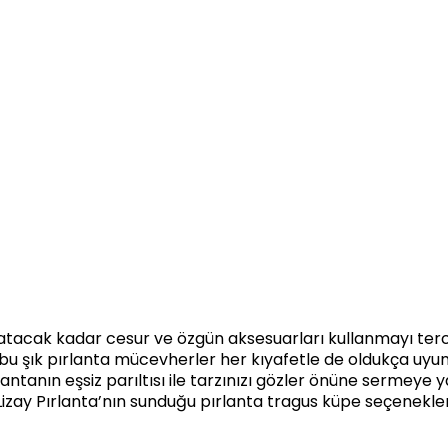
ratacak kadar cesur ve özgün aksesuarları kullanmayı tercih 
şık pırlanta mücevherler her kıyafetle de oldukça uyum s
antanın eşsiz parıltısı ile tarzınızı gözler önüne sermeye ya
, Lizay Pırlanta’nın sunduğu pırlanta tragus küpe seçenekleri