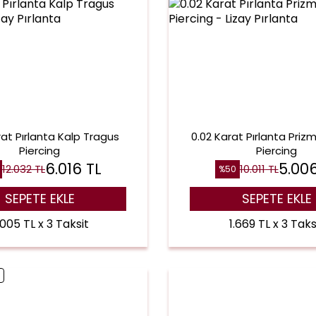
rat Pırlanta Kalp Tragus
0.02 Karat Pırlanta Priz
Piercing
Piercing
6.016
TL
5.00
12.032
TL
10.011
TL
%
50
SEPETE EKLE
SEPETE EKLE
.005 TL x 3 Taksit
1.669 TL x 3 Taks