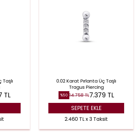
 Taşlı
0.02 Karat Pırlanta Üç Taşlı
g
Tragus Piercing
7
TL
7.379
TL
14.758
TL
%
50
SEPETE EKLE
it
2.460 TL x 3 Taksit