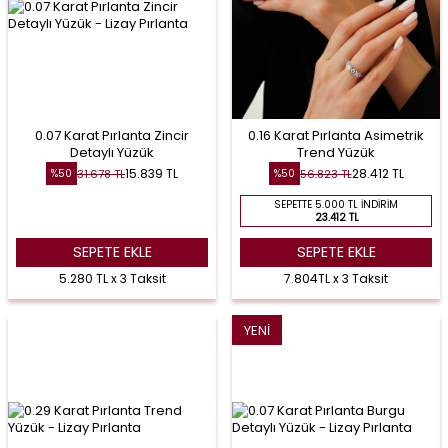
0.07 Karat Pırlanta Zincir
0.16 Karat Pırlanta Asimetrik
Detaylı Yüzük
Trend Yüzük
15.839
TL
28.412
TL
31.678
TL
56.823
TL
%
50
%
50
SEPETTE 5.000 TL İNDIRIM
23.412 TL
SEPETE EKLE
SEPETE EKLE
5.280 TL x 3 Taksit
7.804TL x 3 Taksit
YENI