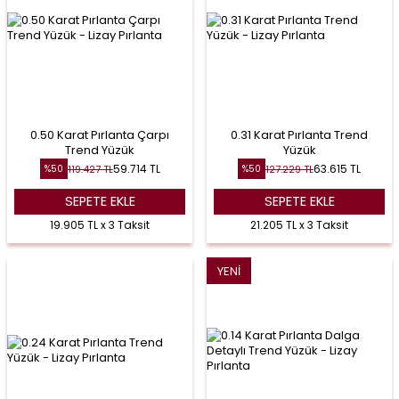
0.50 Karat Pırlanta Çarpı
0.31 Karat Pırlanta Trend
Trend Yüzük
Yüzük
59.714
TL
63.615
TL
119.427
TL
127.229
TL
%
50
%
50
SEPETE EKLE
SEPETE EKLE
19.905 TL x 3 Taksit
21.205 TL x 3 Taksit
YENI