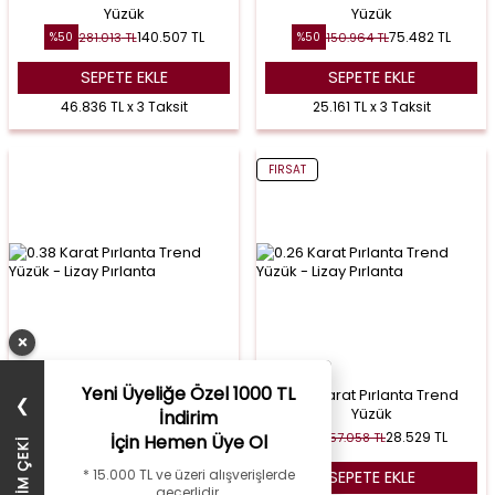
Yüzük
Yüzük
140.507
TL
75.482
TL
281.013
TL
150.964
TL
%
50
%
50
SEPETE EKLE
SEPETE EKLE
46.836 TL x 3 Taksit
25.161 TL x 3 Taksit
FIRSAT
×
Yeni Üyeliğe Özel 1000 TL
0.38 Karat Pırlanta Trend
0.26 Karat Pırlanta Trend
❯
Yüzük
Yüzük
İndirim
36.308
TL
28.529
TL
72.615
TL
57.058
TL
%
50
%
50
İçin Hemen Üye Ol
* 15.000 TL ve üzeri alışverişlerde
SEPETE EKLE
SEPETE EKLE
geçerlidir.