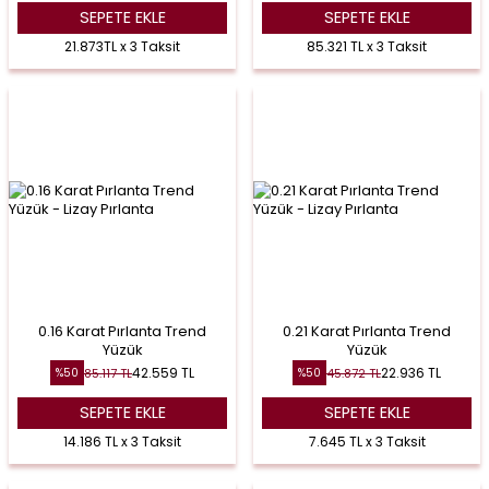
SEPETE EKLE
SEPETE EKLE
21.873TL x 3 Taksit
85.321 TL x 3 Taksit
0.16 Karat Pırlanta Trend
0.21 Karat Pırlanta Trend
Yüzük
Yüzük
42.559
TL
22.936
TL
85.117
TL
45.872
TL
%
50
%
50
SEPETE EKLE
SEPETE EKLE
14.186 TL x 3 Taksit
7.645 TL x 3 Taksit