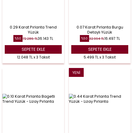
0.29 Karat Pırlanta Trend
0.07 Karat Pırlanta Burgu
Yüzük
Detaylı Yüzük
36.143
TL
16.497
TL
72.286
TL
32.994
TL
%
50
%
50
SEPETE EKLE
SEPETE EKLE
12.048 TL x 3 Taksit
5.499 TL x 3 Taksit
YENI