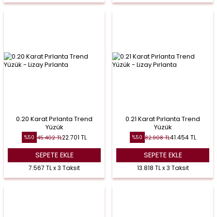
0.20 Karat Pırlanta Trend
0.21 Karat Pırlanta Trend
Yüzük
Yüzük
22.701
TL
41.454
TL
45.402
TL
82.908
TL
%
50
%
50
SEPETE EKLE
SEPETE EKLE
7.567 TL x 3 Taksit
13.818 TL x 3 Taksit