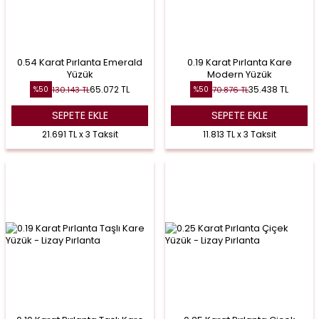
0.54 Karat Pırlanta Emerald
0.19 Karat Pırlanta Kare
Yüzük
Modern Yüzük
65.072
TL
35.438
TL
130.143
TL
70.876
TL
%
50
%
50
SEPETE EKLE
SEPETE EKLE
21.691 TL x 3 Taksit
11.813 TL x 3 Taksit