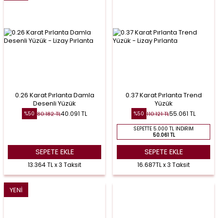
0.26 Karat Pırlanta Damla
0.37 Karat Pırlanta Trend
Desenli Yüzük
Yüzük
40.091
TL
55.061
TL
80.182
TL
110.121
TL
%
50
%
50
SEPETTE 5.000 TL İNDIRIM
50.061 TL
SEPETE EKLE
SEPETE EKLE
13.364 TL x 3 Taksit
16.687TL x 3 Taksit
YENI