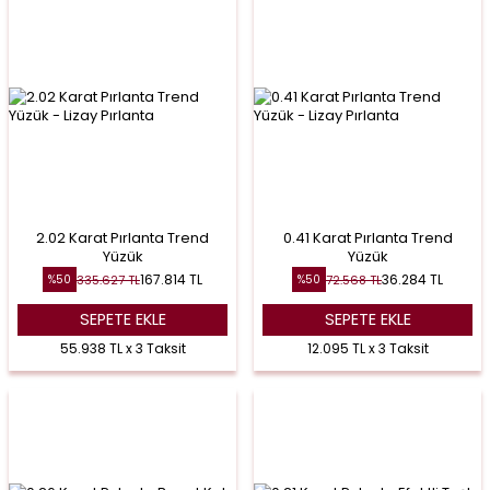
2.02 Karat Pırlanta Trend
0.41 Karat Pırlanta Trend
Yüzük
Yüzük
167.814
TL
36.284
TL
335.627
TL
72.568
TL
%
50
%
50
SEPETE EKLE
SEPETE EKLE
55.938 TL x 3 Taksit
12.095 TL x 3 Taksit