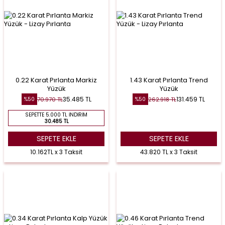
0.22 Karat Pırlanta Markiz
1.43 Karat Pırlanta Trend
Yüzük
Yüzük
35.485
TL
131.459
TL
70.970
TL
262.918
TL
%
50
%
50
SEPETTE 5.000 TL İNDIRIM
30.485 TL
SEPETE EKLE
SEPETE EKLE
10.162TL x 3 Taksit
43.820 TL x 3 Taksit