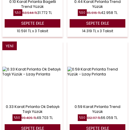
0.10 Karat Pırlanta Bagetli
0.44 Karat Pırlanta Trend
Trend Yüzük
Yüzük
31.772
TL
42.958
TL
63.544
TL
85.916
TL
%
50
%
50
SEPETE EKLE
SEPETE EKLE
10.591 TL x 3 Taksit
14.319 TL x 3 Taksit
YENI
0.33 Karat Pırlanta Ok Detaylı
0.59 Karat Pırlanta Trend
Taşlı Yüzük
Yüzük
49.703
TL
66.059
TL
99.405
TL
132.117
TL
%
50
%
50
SEPETE EKLE
SEPETE EKLE