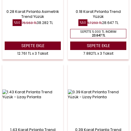
0.28 Karat Pırlanta Asimetrik
0.18 Karat Pırlanta Trend
Trend Yüzük
Yüzük
38.282
TL
28.647
TL
76.563
TL
57.293
TL
%
50
%
50
SEPETTE 5.000 TL İNDIRIM
23.647 TL
SEPETE EKLE
SEPETE EKLE
12.761 TL x 3 Taksit
7.882TL x 3 Taksit
1.43 Karat Pırlanta Trend
0.39 Karat Pırlanta Trend