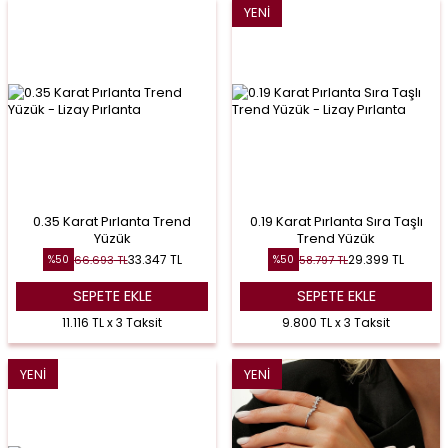
YENI
0.35 Karat Pırlanta Trend
0.19 Karat Pırlanta Sıra Taşlı
Yüzük
Trend Yüzük
33.347
TL
29.399
TL
66.693
TL
58.797
TL
%
50
%
50
SEPETE EKLE
SEPETE EKLE
11.116 TL x 3 Taksit
9.800 TL x 3 Taksit
YENI
YENI