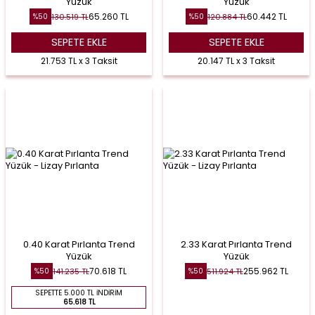
Yüzük
Yüzük
65.260
TL
60.442
TL
130.519
TL
120.884
TL
%
50
%
50
SEPETE EKLE
SEPETE EKLE
21.753 TL x 3 Taksit
20.147 TL x 3 Taksit
0.40 Karat Pırlanta Trend
2.33 Karat Pırlanta Trend
Yüzük
Yüzük
70.618
TL
255.962
TL
141.235
TL
511.924
TL
%
50
%
50
SEPETTE 5.000 TL İNDIRIM
65.618 TL