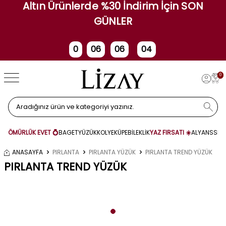
Altın Ürünlerde %30 İndirim İçin SON
GÜNLER
0
06
06
03
Gün
Saat
Dakika
Saniye
0
ÖMÜRLÜK EVET 💍
BAGET
YÜZÜK
KOLYE
KÜPE
BİLEKLİK
YAZ FIRSATI ☀️
ALYANS
SET
ANASAYFA
PIRLANTA
PIRLANTA YÜZÜK
PIRLANTA TREND YÜZÜK
PIRLANTA TREND YÜZÜK