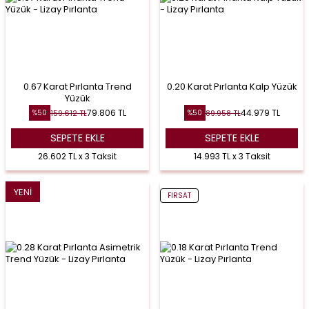
0.67 Karat Pırlanta Trend
0.20 Karat Pırlanta Kalp Yüzük
Yüzük
79.806
TL
44.979
TL
159.612
TL
89.958
TL
%
50
%
50
SEPETE EKLE
SEPETE EKLE
26.602 TL x 3 Taksit
14.993 TL x 3 Taksit
YENI
FIRSAT