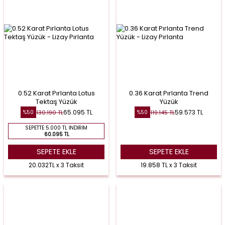
0.52 Karat Pırlanta Lotus
0.36 Karat Pırlanta Trend
Tektaş Yüzük
Yüzük
65.095
TL
59.573
TL
130.190
TL
119.145
TL
%
50
%
50
SEPETTE 5.000 TL İNDIRIM
60.095 TL
SEPETE EKLE
SEPETE EKLE
20.032TL x 3 Taksit
19.858 TL x 3 Taksit