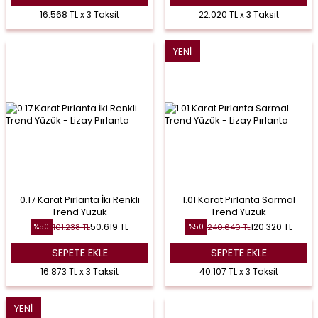
16.568 TL x 3 Taksit
22.020 TL x 3 Taksit
YENI
0.17 Karat Pırlanta İki Renkli
1.01 Karat Pırlanta Sarmal
Trend Yüzük
Trend Yüzük
50.619
TL
120.320
TL
101.238
TL
240.640
TL
%
50
%
50
SEPETE EKLE
SEPETE EKLE
16.873 TL x 3 Taksit
40.107 TL x 3 Taksit
YENI