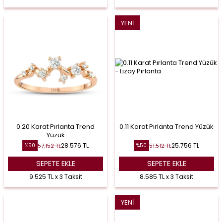
YENI
0.20 Karat Pırlanta Trend
0.11 Karat Pırlanta Trend Yüzük
Yüzük
28.576
TL
25.756
TL
57.152
TL
51.512
TL
%
50
%
50
SEPETE EKLE
SEPETE EKLE
9.525 TL x 3 Taksit
8.585 TL x 3 Taksit
YENI