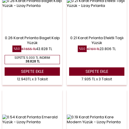
0.26 Karat Pırlanta Baget Kalp
0.21 Karat Pırlanta Efektli Taşlı
Yüzük
Yüzük
43.828
TL
23.806
TL
87.655
TL
47.611
TL
%
50
%
50
SEPETTE 5.000 TL İNDIRIM
38.828 TL
SEPETE EKLE
SEPETE EKLE
12.943TL x 3 Taksit
7.935 TL x 3 Taksit