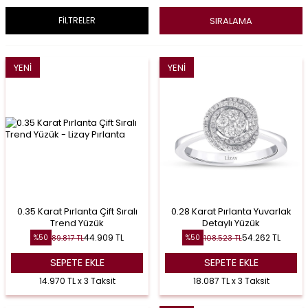
SIRALAMA
FİLTRELER
YENI
YENI
0.35 Karat Pırlanta Çift Sıralı
0.28 Karat Pırlanta Yuvarlak
Trend Yüzük
Detaylı Yüzük
44.909
TL
54.262
TL
89.817
TL
108.523
TL
%
50
%
50
SEPETE EKLE
SEPETE EKLE
14.970 TL x 3 Taksit
18.087 TL x 3 Taksit