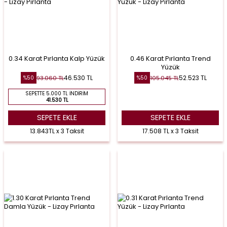
0.34 Karat Pırlanta Kalp Yüzük
0.46 Karat Pırlanta Trend
Yüzük
46.530
TL
52.523
TL
93.060
TL
105.045
TL
%
50
%
50
SEPETTE 5.000 TL İNDIRIM
41.530 TL
SEPETE EKLE
SEPETE EKLE
13.843TL x 3 Taksit
17.508 TL x 3 Taksit