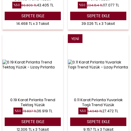
43.405
TL
117.077
TL
86.809
TL
234.154
TL
%
50
%
50
SEPETE EKLE
SEPETE EKLE
14.468 TL x 3 Taksit
39.026 TL x 3 Taksit
YENI
0.19 Karat Pırlanta Trend
0.11 Karat Pırlanta Yuvarlak
Tektaş Yüzük
Taşlı Trend Yüzük
36.919
TL
27.472
TL
73.837
TL
54.943
TL
%
50
%
50
SEPETE EKLE
SEPETE EKLE
12.306 TL x 3 Taksit
9.157 TL x 3 Taksit