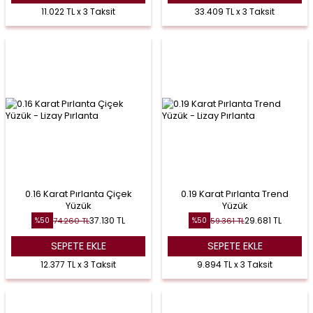
11.022 TL x 3 Taksit
33.409 TL x 3 Taksit
0.16 Karat Pırlanta Çiçek
0.19 Karat Pırlanta Trend
Yüzük
Yüzük
37.130
TL
29.681
TL
74.260
TL
59.361
TL
%
50
%
50
SEPETE EKLE
SEPETE EKLE
12.377 TL x 3 Taksit
9.894 TL x 3 Taksit