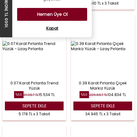
1000 TL İNDİRİM ÇEKİ
12.103 TL x 3 Taksit
9.510 TL x 3 Taksit
Hemen Üye Ol
Kapat
0.07 Karat Pırlanta Trend
0.39 Karat Pırlanta Çiçek
Yüzük
Markiz Yüzük
15.534
TL
104.834
TL
31.067
TL
209.667
TL
%
50
%
50
SEPETE EKLE
SEPETE EKLE
5.178 TL x 3 Taksit
34.945 TL x 3 Taksit