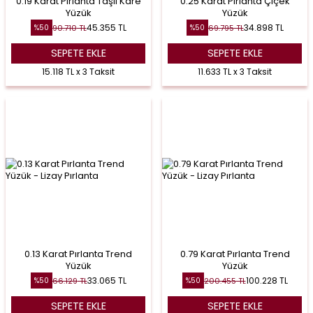
0.19 Karat Pırlanta Taşlı Kare
0.25 Karat Pırlanta Çiçek
Yüzük
Yüzük
45.355
TL
34.898
TL
90.710
TL
69.795
TL
%
50
%
50
SEPETE EKLE
SEPETE EKLE
15.118 TL x 3 Taksit
11.633 TL x 3 Taksit
0.13 Karat Pırlanta Trend
0.79 Karat Pırlanta Trend
Yüzük
Yüzük
33.065
TL
100.228
TL
66.129
TL
200.455
TL
%
50
%
50
SEPETE EKLE
SEPETE EKLE