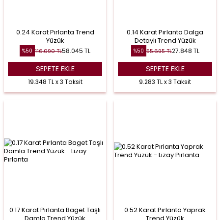
0.24 Karat Pırlanta Trend
0.14 Karat Pırlanta Dalga
Yüzük
Detaylı Trend Yüzük
58.045
TL
27.848
TL
116.090
TL
55.695
TL
%
50
%
50
SEPETE EKLE
SEPETE EKLE
19.348 TL x 3 Taksit
9.283 TL x 3 Taksit
0.17 Karat Pırlanta Baget Taşlı
0.52 Karat Pırlanta Yaprak
Damla Trend Yüzük
Trend Yüzük