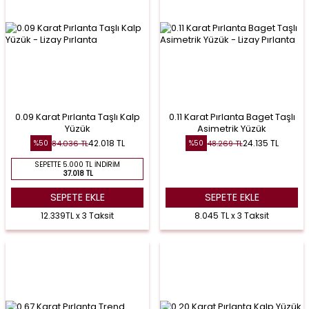
0.09 Karat Pırlanta Taşlı Kalp
0.11 Karat Pırlanta Baget Taşlı
Yüzük
Asimetrik Yüzük
42.018
TL
24.135
TL
84.036
TL
48.269
TL
%
50
%
50
SEPETTE 5.000 TL İNDIRIM
37.018 TL
SEPETE EKLE
SEPETE EKLE
12.339TL x 3 Taksit
8.045 TL x 3 Taksit