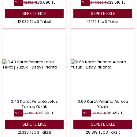
36.096
TL
123.516
TL
72.192
TL
247.032
TL
%
50
%
50
SEPETE EKLE
SEPETE EKLE
12.032 TL x 3 Taksit
41.172 TL x 3 Taksit
0.43 Karat Pırlanta Lotus
0.66 Karat Pırlanta Aurora
Tektaş Yüzük
Yüzük
63.991
TL
86.457
TL
127.981
TL
172.913
TL
%
50
%
50
SEPETE EKLE
SEPETE EKLE
21.330 TL x 3 Taksit
28.819 TL x 3 Taksit