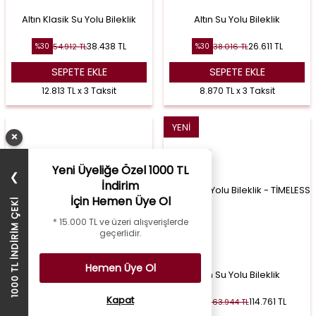
Altın Klasik Su Yolu Bileklik
Altın Su Yolu Bileklik
38.438
TL
26.611
TL
54.912
TL
38.016
TL
%
30
%
30
SEPETE EKLE
SEPETE EKLE
12.813 TL x 3 Taksit
8.870 TL x 3 Taksit
YENI
×
Yeni Üyeliğe Özel 1000 TL
❯
İndirim
İçin Hemen Üye Ol
1000 TL İNDİRİM ÇEKİ
* 15.000 TL ve üzeri alışverişlerde
geçerlidir.
Hemen Üye Ol
Altın Su Yolu Bileklik
Altın Su Yolu Bileklik
Kapat
16.800
TL
114.761
TL
24.000
TL
163.944
TL
%
30
%
30