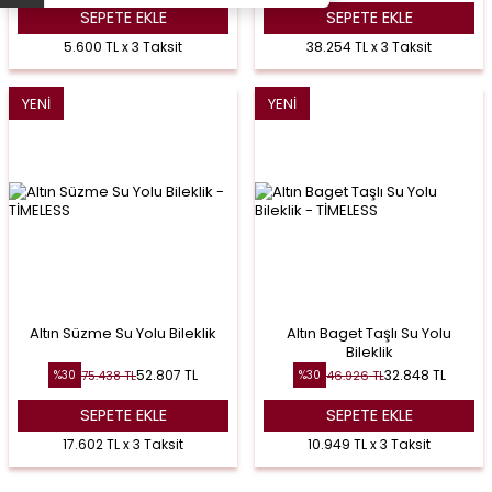
SEPETE EKLE
SEPETE EKLE
5.600 TL x 3 Taksit
38.254 TL x 3 Taksit
YENI
YENI
Altın Süzme Su Yolu Bileklik
Altın Baget Taşlı Su Yolu
Bileklik
52.807
TL
32.848
TL
75.438
TL
46.926
TL
%
30
%
30
SEPETE EKLE
SEPETE EKLE
17.602 TL x 3 Taksit
10.949 TL x 3 Taksit