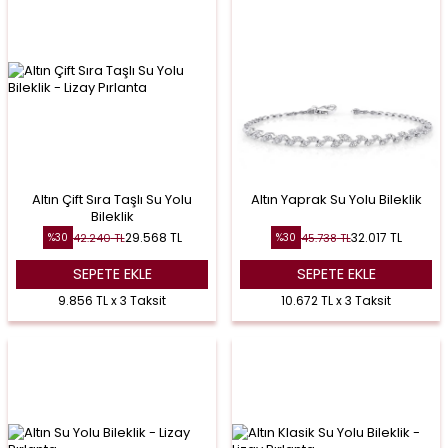
Altın Çift Sıra Taşlı Su Yolu
Altın Yaprak Su Yolu Bileklik
Bileklik
29.568
TL
32.017
TL
42.240
TL
45.738
TL
%
30
%
30
SEPETE EKLE
SEPETE EKLE
9.856 TL x 3 Taksit
10.672 TL x 3 Taksit