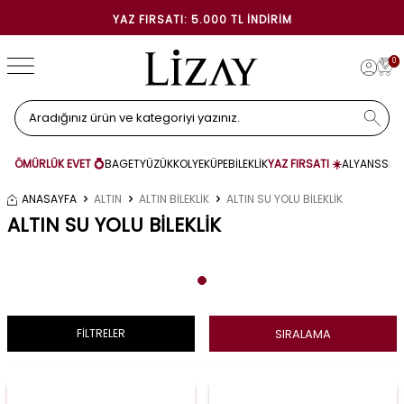
YAZ FIRSATI: 5.000 TL İNDIRIM
0
ÖMÜRLÜK EVET 💍
BAGET
YÜZÜK
KOLYE
KÜPE
BİLEKLİK
YAZ FIRSATI ☀️
ALYANS
SET
ANASAYFA
ALTIN
ALTIN BİLEKLİK
ALTIN SU YOLU BİLEKLİK
ALTIN SU YOLU BİLEKLİK
SIRALAMA
FİLTRELER