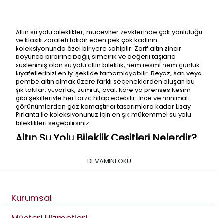
Altın su yolu bileklikler, mücevher zevklerinde çok yönlülüğü
ve klasik zarafeti takdir eden pek çok kadının
koleksiyonunda özel bir yere sahiptir. Zarif altın zincir
boyunca birbirine bağlı, simetrik ve değerli taşlarla
süslenmiş olan su yolu altın bileklik, hem resmî hem günlük
kıyafetlerinizi en iyi şekilde tamamlayabilir. Beyaz, sarı veya
pembe altın olmak üzere farklı seçeneklerden oluşan bu
şık takılar, yuvarlak, zümrüt, oval, kare ya prenses kesim
gibi şekilleriyle her tarza hitap edebilir. İnce ve minimal
görünümlerden göz kamaştırıcı tasarımlara kadar Lizay
Pırlanta ile koleksiyonunuz için en şık mükemmel su yolu
bileklikleri seçebilirsiniz.
Altın Su Yolu Bileklik Çeşitleri Nelerdir?
Altın su yolu bileklik çeşitleri hem dikkat çeken nadide bir
takı hem de gelecek nesillere aktarabileceğiniz kadar
DEVAMINI OKU
klasik bir parça olma özelliklerine sahiptir. Bu, su yolu
bileklik altın çeşitlerini hayatınızdaki en önemli dönüm
noktaları ya da özel kutlamaları daha anlamlı hale
getirmek için kusursuz bir hediyeye dönüştürür. İkonik ve
Kurumsal
moda öncüsü Lizay Pırlanta su yolu bileklikler, beyaz, sarı
ya da pembe altın gibi farklı tarzlara hitap eden renk
Müşteri Hizmetleri