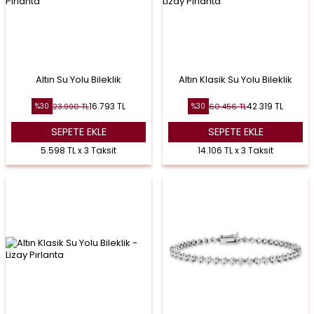
Altın Su Yolu Bileklik
Altın Klasik Su Yolu Bileklik
16.793
TL
42.319
TL
23.990
TL
60.456
TL
%
30
%
30
SEPETE EKLE
SEPETE EKLE
5.598 TL x 3 Taksit
14.106 TL x 3 Taksit