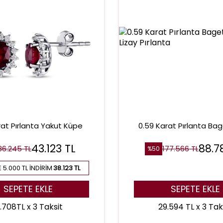
rat Pırlanta Yakut Küpe
0.59 Karat Pırlanta Ba
43.123
TL
88.7
86.245
TL
177.566
TL
%
50
 5.000 TL İNDIRIM
38.123 TL
SEPETE EKLE
SEPETE EKLE
2.708TL x 3 Taksit
29.594 TL x 3 Tak