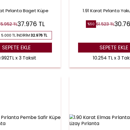
rat Pırlanta Baget Küpe
1.91 Karat Pırlanta Ya
37.976
TL
30.7
75.952
TL
61.523
TL
%
50
 5.000 TL İNDIRIM
32.976 TL
SEPETE EKLE
SEPETE EKLE
0.992TL x 3 Taksit
10.254 TL x 3 Tak