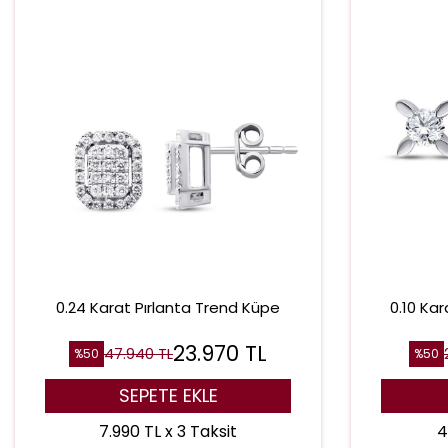
0.24 Karat Pırlanta Trend Küpe
0.10 Ka
23.970
TL
47.940
TL
%
50
%
50
SEPETE EKLE
7.990 TL x 3 Taksit
4