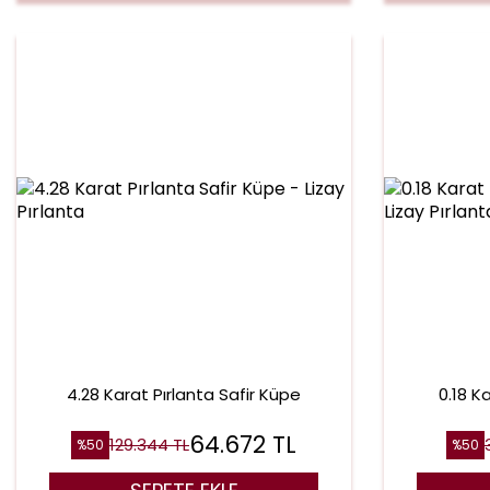
4.28 Karat Pırlanta Safir Küpe
0.18 K
64.672
TL
129.344
TL
%
50
%
50