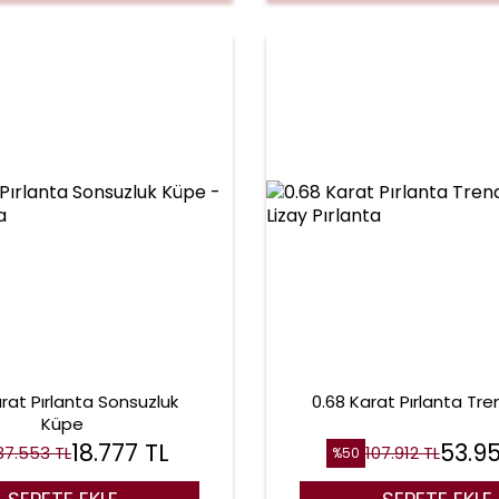
arat Pırlanta Sonsuzluk
0.68 Karat Pırlanta Tr
Küpe
18.777
TL
53.9
37.553
TL
107.912
TL
%
50