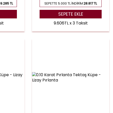
9.285 TL
SEPETTE 5.000 TL İNDIRIM
28.817 TL
SEPETE EKLE
it
9.606TL x 3 Taksit