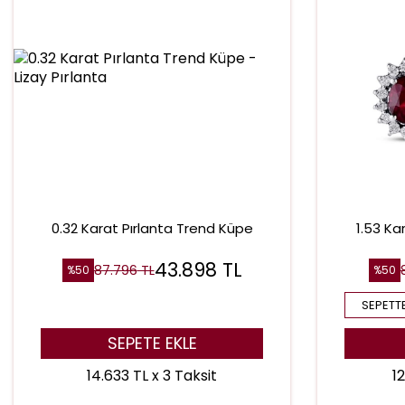
0.32 Karat Pırlanta Trend Küpe
1.53 Ka
43.898
TL
87.796
TL
%
50
%
50
SEPETTE
SEPETE EKLE
14.633 TL x 3 Taksit
1