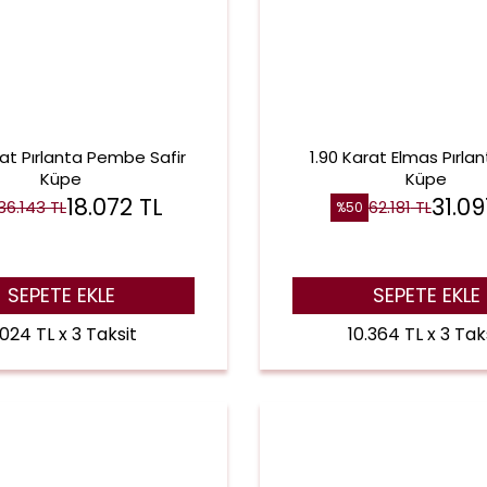
rat Pırlanta Pembe Safir
1.90 Karat Elmas Pırlan
Küpe
Küpe
18.072
TL
31.09
36.143
TL
62.181
TL
%
50
SEPETE EKLE
SEPETE EKLE
.024 TL x 3 Taksit
10.364 TL x 3 Tak