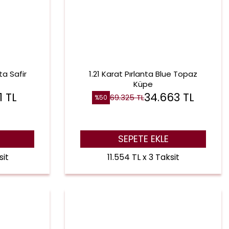
ta Safir
1.21 Karat Pırlanta Blue Topaz
Küpe
1
TL
34.663
TL
69.325
TL
%
50
SEPETE EKLE
sit
11.554 TL x 3 Taksit