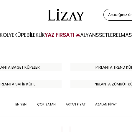
KOLYE
KÜPE
BİLEKLİK
YAZ FIRSATI ☀️
ALYANS
SETLER
ELMAS
LANTA BAGET KÜPELER
PIRLANTA TREND KÜ
IRLANTA SAFİR KÜPE
PIRLANTA ZÜMRÜT K
EN YENİ
ÇOK SATAN
ARTAN FİYAT
AZALAN FİYAT