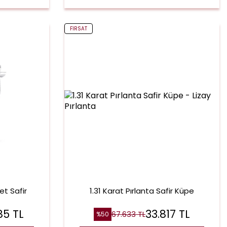
FIRSAT
et Safir
1.31 Karat Pırlanta Safir Küpe
85
TL
33.817
TL
67.633
TL
%
50