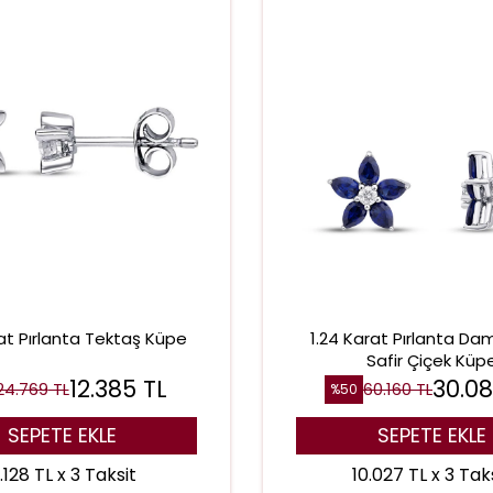
rat Pırlanta Tektaş Küpe
1.24 Karat Pırlanta Dam
Safir Çiçek Küp
12.385
TL
30.0
24.769
TL
60.160
TL
%
50
SEPETE EKLE
SEPETE EKLE
.128 TL x 3 Taksit
10.027 TL x 3 Tak