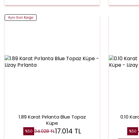
Aynı Gün Kargo
1.89 Karat Pırlanta Blue Topaz
0.10 Kar
Küpe
17.014
TL
34.028
TL
%
50
%
50