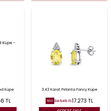
end Küpe
3.43 Karat Pırlanta Fancy Küpe
56
TL
17.273
TL
34.545
TL
%
50