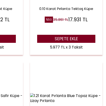
kut Küpe
0.10 Karat Pırlanta Tektaş Küpe
62
TL
17.931
TL
35.861
TL
%
50
SEPETE EKLE
sit
5.977 TL x 3 Taksit