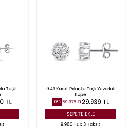
la Taşlı
0.43 Karat Pırlanta Taşlı Yuvarlak
e
Küpe
80
TL
29.939
TL
59.878
TL
%
50
SEPETE EKLE
sit
9.980 TL x 3 Taksit