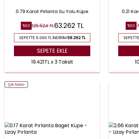
0.79 Karat Pırlanta Su Yolu Küpe
0.21 Ka
63.262
TL
126.524
TL
%
50
%
50
SEPETTE 5.000 TL İNDIRIM
58.262 TL
SEPETTE
SEPETE EKLE
19.421TL x 3 Taksit
1
Çok Satan