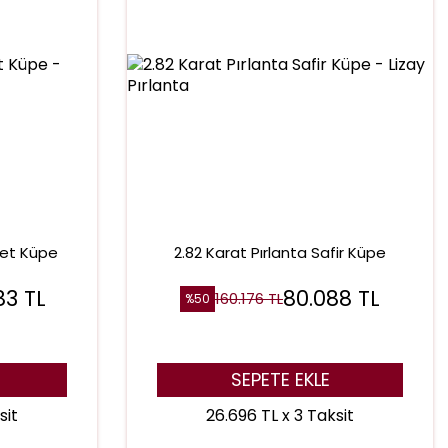
get Küpe
2.82 Karat Pırlanta Safir Küpe
83
TL
80.088
TL
160.176
TL
%
50
SEPETE EKLE
sit
26.696 TL x 3 Taksit