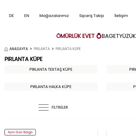
DE
EN
Mağazalarımız
Sipariş Takip
İletişim
ÖMÜRLÜK EVET 💍
BAGET
YÜZÜK
ANASAYFA
PIRLANTA
PIRLANTA KÜPE
PIRLANTA KÜPE
PIRLANTA TEKTAŞ KÜPE
PIR
PIRLANTA HALKA KÜPE
P
FİLTRELER
Aynı Gün Kargo