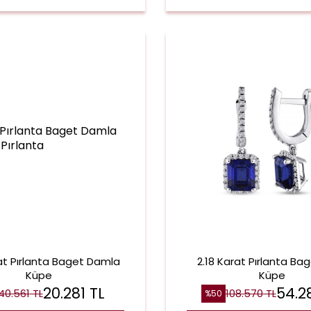
at Pırlanta Baget Damla
2.18 Karat Pırlanta Bag
Küpe
Küpe
20.281
TL
54.2
40.561
TL
108.570
TL
%
50