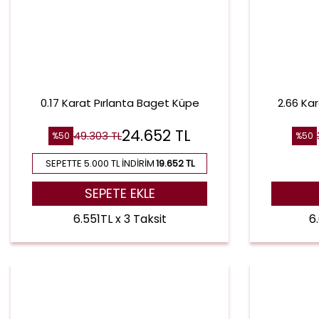
0.17 Karat Pırlanta Baget Küpe
2.66 Ka
24.652
TL
49.303
TL
%
50
%
50
SEPETTE 5.000 TL İNDIRIM
19.652 TL
SEPETE EKLE
6.551TL x 3 Taksit
6