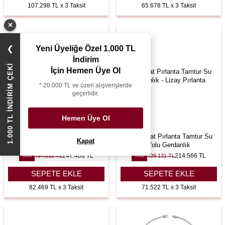
107.298 TL x 3 Taksit
65.678 TL x 3 Taksit
×
Yeni Üyeliğe Özel 1.000 TL
❯
İndirim
1.000 TL İNDİRİM ÇEKİ
İçin Hemen Üye Ol
* 20.000 TL ve üzeri alışverişlerde
geçerlidir.
Hemen Üye Ol
2.50 Karat Pırlanta Yarımtur Su
3.00 Karat Pırlanta Tamtur Su
Kapat
Yolu Gerdanlık
Yolu Gerdanlık
247.406
TL
214.566
TL
494.812
TL
429.131
TL
%
50
%
50
SEPETE EKLE
SEPETE EKLE
82.469 TL x 3 Taksit
71.522 TL x 3 Taksit