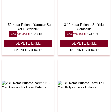
1.50 Karat Pırlanta Yarımtur Su
3.12 Karat Pırlanta Su Yolu
Yolu Gerdanlık
Gerdanlık
186.218
TL
394.189
TL
372.436
TL
788.378
TL
%
50
%
50
SEPETE EKLE
SEPETE EKLE
62.073 TL x 3 Taksit
131.396 TL x 3 Taksit