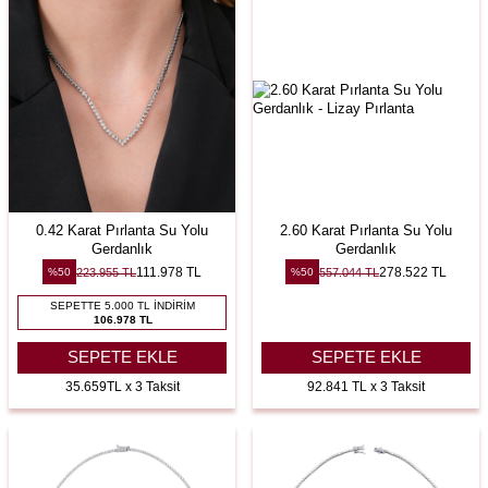
0.42 Karat Pırlanta Su Yolu
2.60 Karat Pırlanta Su Yolu
Gerdanlık
Gerdanlık
111.978
TL
278.522
TL
223.955
TL
557.044
TL
%
50
%
50
SEPETTE 5.000 TL İNDIRIM
106.978 TL
SEPETE EKLE
SEPETE EKLE
35.659TL x 3 Taksit
92.841 TL x 3 Taksit