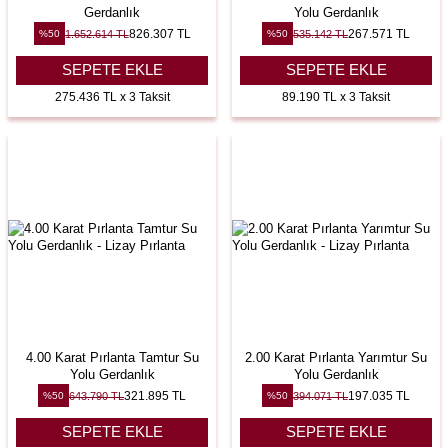
Gerdanlık
Yolu Gerdanlık
826.307
TL
267.571
TL
1.652.614
TL
535.142
TL
%
50
%
50
SEPETE EKLE
SEPETE EKLE
275.436 TL x 3 Taksit
89.190 TL x 3 Taksit
4.00 Karat Pırlanta Tamtur Su
2.00 Karat Pırlanta Yarımtur Su
Yolu Gerdanlık
Yolu Gerdanlık
321.895
TL
197.035
TL
643.790
TL
394.071
TL
%
50
%
50
SEPETE EKLE
SEPETE EKLE