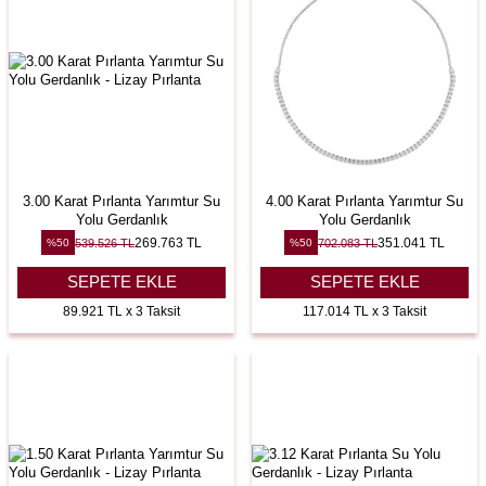
3.00 Karat Pırlanta Yarımtur Su
4.00 Karat Pırlanta Yarımtur Su
Yolu Gerdanlık
Yolu Gerdanlık
269.763
TL
351.041
TL
539.526
TL
702.083
TL
%
50
%
50
SEPETE EKLE
SEPETE EKLE
89.921 TL x 3 Taksit
117.014 TL x 3 Taksit