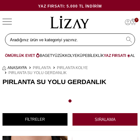
YAZ FIRSATI: 5.000 TL İNDIRIM
0
ÖMÜRLÜK EVET 💍
BAGET
YÜZÜK
KOLYE
KÜPE
BİLEKLİK
YAZ FIRSATI ☀️
ALYA
ANASAYFA
PIRLANTA
PIRLANTA KOLYE
PIRLANTA SU YOLU GERDANLIK
PIRLANTA SU YOLU GERDANLIK
SIRALAMA
FİLTRELER