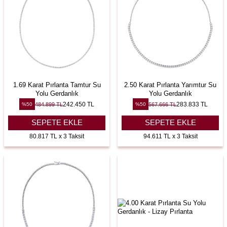
1.69 Karat Pırlanta Tamtur Su
2.50 Karat Pırlanta Yarımtur Su
Yolu Gerdanlık
Yolu Gerdanlık
242.450
TL
283.833
TL
484.899
TL
567.666
TL
%
50
%
50
SEPETE EKLE
SEPETE EKLE
80.817 TL x 3 Taksit
94.611 TL x 3 Taksit