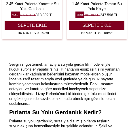
2.45 Karat Pırlanta Yarımtur Su
1.46 Karat Pırlanta Tamtur Su
Yolu Gerdanlık
Yolu Kolye
313.302
TL
247.596
TL
626.604
TL
495.192
TL
%
50
%
50
SEPETE EKLE
SEPETE EKLE
104.434 TL x 3 Taksit
82.532 TL x 3 Taksit
Sevginizi göstermek amacıyla su yolu gerdanlık modelleriyle
küçük sürprizler yapabilirsiniz. Pırlantanın eşsiz ışıltısını yansıtan
gerdanlıklar kadınların beğenisini kazanan modellerden oluşur.
İnce ve zarif tasarımlarıyla özel günlerde ya da günlük hayatta
kombin yapmanızı kolaylaştıran mücevherlerdir. Farklı tasarım
detayları ve karatına göre modelleri inceleyerek sepetinize
ekleyebilirsiniz. Lizay Pırlanta’nın birbirinden şık takı modellerini
en güzel günlerde sevdiklerinizi mutlu etmek için güvenle tercih
edebilirsiniz.
Pırlanta Su Yolu Gerdanlık Nedir?
Pırlanta su yolu gerdanlık, sırasıyla dizilmiş pırlanta taşların
suyun akışına benzetilmesiyle bu şekilde adlandırılır. Şekli ve