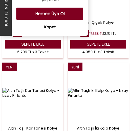
1000 TL İNDİRİM ÇEKİ
Hemen Üye Ol
Altın Arı Kolye
Altın Çiçek Kolye
Kapat
18.896
TL
12.151
TL
26.994
TL
17.358
TL
%
30
%
30
SEPETE EKLE
SEPETE EKLE
6.299 TL x 3 Taksit
4.050 TL x 3 Taksit
YENI
YENI
Altın Taşlı Kar Tanesi Kolye
Altın Taşlı İki Kalp Kolye