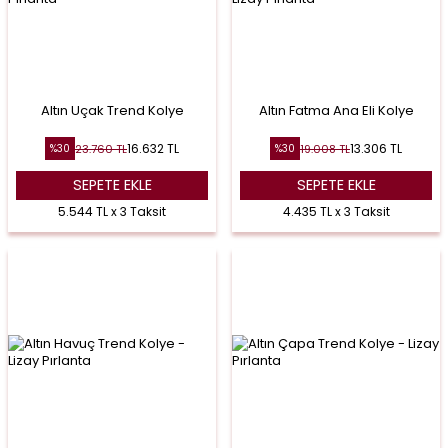
Altın Uçak Trend Kolye
Altın Fatma Ana Eli Kolye
16.632
TL
13.306
TL
23.760
TL
19.008
TL
%
30
%
30
SEPETE EKLE
SEPETE EKLE
5.544 TL x 3 Taksit
4.435 TL x 3 Taksit