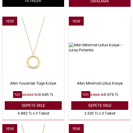
SIRALAMA
FİLTRELER
YENI
YENI
Altın Yuvarlak Taşlı Kolye
Altın Minimal Lotus Kolye
14.645
TL
6.976
TL
20.922
TL
9.966
TL
%
30
%
30
SEPETE EKLE
SEPETE EKLE
4.882 TL x 3 Taksit
2.325 TL x 3 Taksit
YENI
YENI