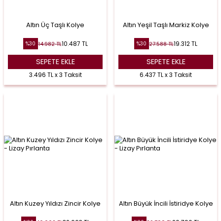
Altın Üç Taşlı Kolye
Altın Yeşil Taşlı Markiz Kolye
10.487
TL
19.312
TL
14.982
TL
27.588
TL
%
30
%
30
SEPETE EKLE
SEPETE EKLE
3.496 TL x 3 Taksit
6.437 TL x 3 Taksit
Altın Kuzey Yıldızı Zincir Kolye
Altın Büyük İncili İstiridye Kolye