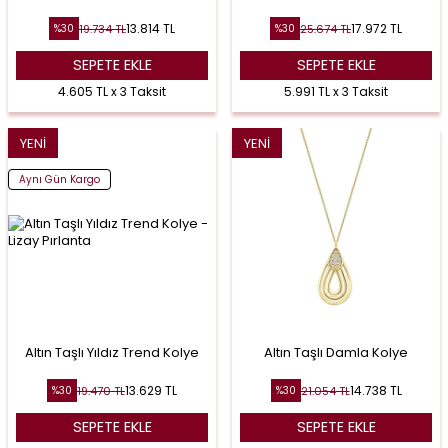
13.814
TL
17.972
TL
19.734
TL
25.674
TL
%
30
%
30
SEPETE EKLE
SEPETE EKLE
4.605 TL x 3 Taksit
5.991 TL x 3 Taksit
YENI
YENI
Aynı Gün Kargo
Altın Taşlı Yıldız Trend Kolye
Altın Taşlı Damla Kolye
13.629
TL
14.738
TL
19.470
TL
21.054
TL
%
30
%
30
SEPETE EKLE
SEPETE EKLE