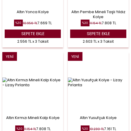
Altın Yonca Kolye
Altın Pembe Mineli Taşlı Yıldız
Kolye
7.669
TL
7.808
TL
10.956
TL
11.154
TL
%
30
%
30
SEPETE EKLE
SEPETE EKLE
2.556 TL x 3 Taksit
2.603 TL x 3 Taksit
YENI
YENI
Altın Kırmızı Mineli Kalp Kolye
Altın Yusufçuk Kolye
7.808
TL
7.161
TL
11.154
TL
10.230
TL
%
30
%
30