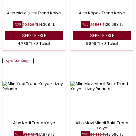
Altın Yıldız Işıltısı Trend Kolye
Altın Köpek Trend Kolye
14.368
TL
20.698
TL
20.526
TL
29.568
TL
%
30
%
30
SEPETE EKLE
SEPETE EKLE
4.789 TL x 3 Taksit
6.899 TL x 3 Taksit
Aynı Gün Kargo
Altın Kedi Trend Kolye
Altın Mavi Mineli Balık Trend
Kolye
17.879
TL
42.596
TL
25.542
TL
60.852
TL
%
30
%
30