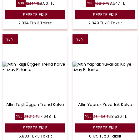
8.501
TL
8.547
TL
12.144
TL
12.210
TL
%
30
%
30
SEPETE EKLE
SEPETE EKLE
2.834 TL x 3 Taksit
2.849 TL x 3 Taksit
YENI
YENI
Altın Taşlı Üçgen Trend Kolye
Altın Yaprak Yuvarlak Kolye
17.648
TL
18.526
TL
25.212
TL
26.466
TL
%
30
%
30
SEPETE EKLE
SEPETE EKLE
5.883 TL x 3 Taksit
6.175 TL x 3 Taksit