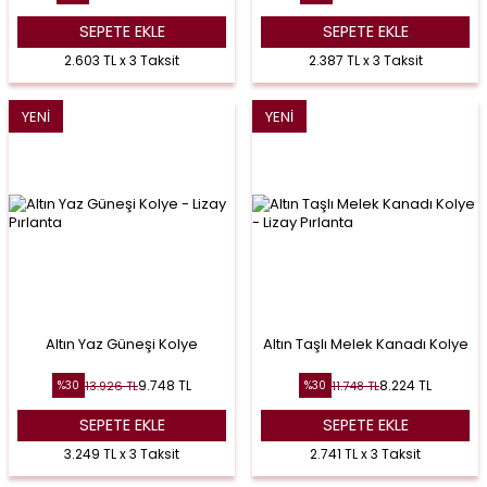
SEPETE EKLE
SEPETE EKLE
2.603 TL x 3 Taksit
2.387 TL x 3 Taksit
YENI
YENI
Altın Yaz Güneşi Kolye
Altın Taşlı Melek Kanadı Kolye
9.748
TL
8.224
TL
13.926
TL
11.748
TL
%
30
%
30
SEPETE EKLE
SEPETE EKLE
3.249 TL x 3 Taksit
2.741 TL x 3 Taksit