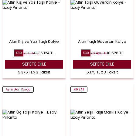
Altın Kış ve Yaz Taşlı Kolye
Altın Taşlı Güvercin Kolye
16.124
TL
18.526
TL
23.034
TL
26.466
TL
%
30
%
30
SEPETE EKLE
SEPETE EKLE
5.375 TL x 3 Taksit
6.175 TL x 3 Taksit
Aynı Gün Kargo
FIRSAT