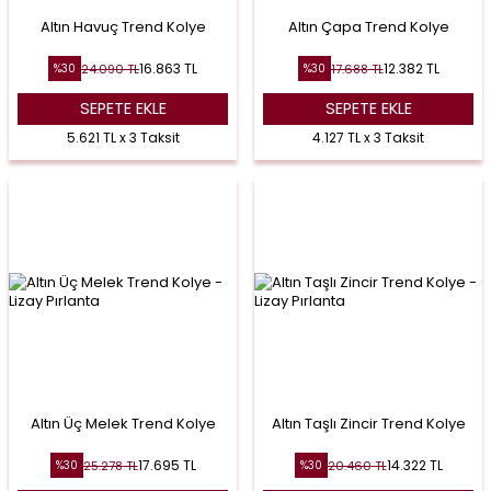
Altın Havuç Trend Kolye
Altın Çapa Trend Kolye
16.863
TL
12.382
TL
24.090
TL
17.688
TL
%
30
%
30
SEPETE EKLE
SEPETE EKLE
5.621 TL x 3 Taksit
4.127 TL x 3 Taksit
Altın Üç Melek Trend Kolye
Altın Taşlı Zincir Trend Kolye
17.695
TL
14.322
TL
25.278
TL
20.460
TL
%
30
%
30