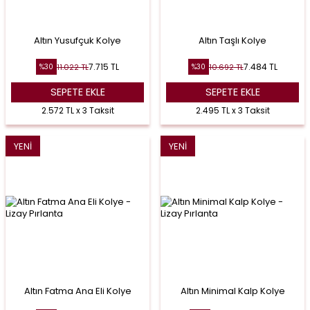
Altın Yusufçuk Kolye
Altın Taşlı Kolye
7.715
TL
7.484
TL
11.022
TL
10.692
TL
%
30
%
30
SEPETE EKLE
SEPETE EKLE
2.572 TL x 3 Taksit
2.495 TL x 3 Taksit
YENI
YENI
Altın Fatma Ana Eli Kolye
Altın Minimal Kalp Kolye