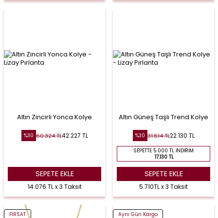
Altın Zincirli Yonca Kolye
Altın Güneş Taşlı Trend Kolye
42.227
TL
22.130
TL
60.324
TL
31.614
TL
%
30
%
30
SEPETTE 5.000 TL İNDIRIM
17.130 TL
SEPETE EKLE
SEPETE EKLE
14.076 TL x 3 Taksit
5.710TL x 3 Taksit
FIRSAT
Aynı Gün Kargo