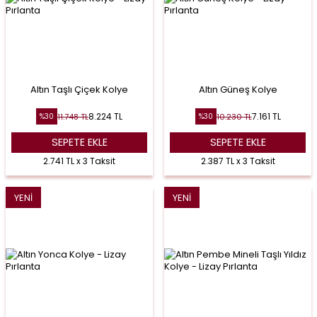
Altın Taşlı Çiçek Kolye
Altın Güneş Kolye
8.224
TL
7.161
TL
11.748
TL
10.230
TL
%
30
%
30
SEPETE EKLE
SEPETE EKLE
2.741 TL x 3 Taksit
2.387 TL x 3 Taksit
YENI
YENI