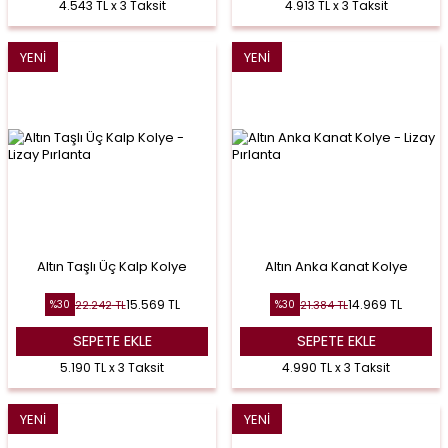
4.543 TL x 3 Taksit
4.913 TL x 3 Taksit
YENI
YENI
Altın Taşlı Üç Kalp Kolye
Altın Anka Kanat Kolye
15.569
TL
14.969
TL
22.242
TL
21.384
TL
%
30
%
30
SEPETE EKLE
SEPETE EKLE
5.190 TL x 3 Taksit
4.990 TL x 3 Taksit
YENI
YENI