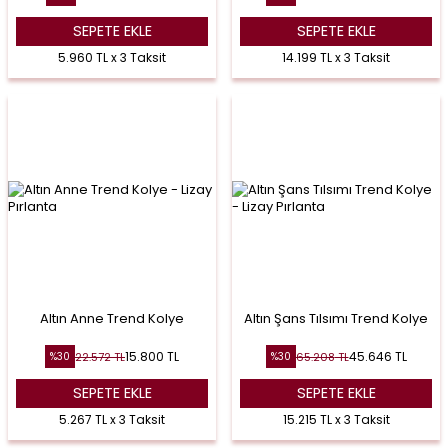
SEPETE EKLE
SEPETE EKLE
5.960 TL x 3 Taksit
14.199 TL x 3 Taksit
Altın Anne Trend Kolye
Altın Şans Tılsımı Trend Kolye
15.800
TL
45.646
TL
22.572
TL
65.208
TL
%
30
%
30
SEPETE EKLE
SEPETE EKLE
5.267 TL x 3 Taksit
15.215 TL x 3 Taksit