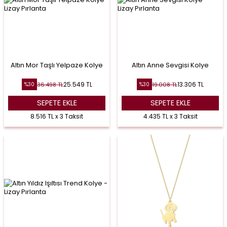
Altın Mor Taşlı Yelpaze Kolye
Altın Anne Sevgisi Kolye
25.549
TL
13.306
TL
36.498
TL
19.008
TL
%
30
%
30
SEPETE EKLE
SEPETE EKLE
8.516 TL x 3 Taksit
4.435 TL x 3 Taksit