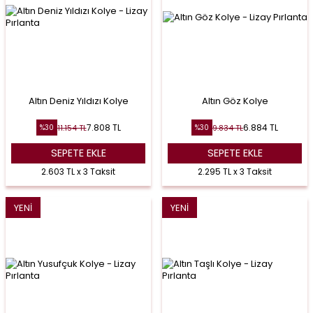
Altın Deniz Yıldızı Kolye
Altın Göz Kolye
7.808
TL
6.884
TL
11.154
TL
9.834
TL
%
30
%
30
SEPETE EKLE
SEPETE EKLE
2.603 TL x 3 Taksit
2.295 TL x 3 Taksit
YENI
YENI