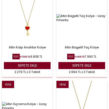
Altın Kalp Anahtar Kolye
Altın Bagetli Taç Kolye
6.838
TL
7.993
TL
9.768
TL
11.418
TL
%
30
%
30
SEPETE EKLE
SEPETE EKLE
2.279 TL x 3 Taksit
2.664 TL x 3 Taksit
YENI
YENI