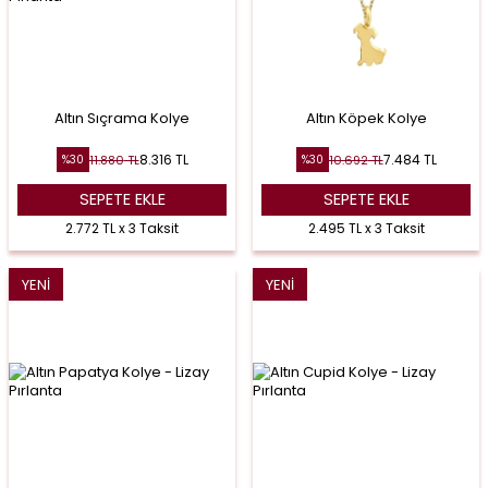
Altın Sıçrama Kolye
Altın Köpek Kolye
8.316
TL
7.484
TL
11.880
TL
10.692
TL
%
30
%
30
SEPETE EKLE
SEPETE EKLE
2.772 TL x 3 Taksit
2.495 TL x 3 Taksit
YENI
YENI