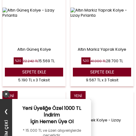
Altın Güneş Kolye
Altın Markiz Yaprak Kolye
15.569
TL
28.700
TL
22.242
TL
41.000
TL
%
30
%
30
SEPETE EKLE
SEPETE EKLE
5.190 TL x 3 Taksit
9.567 TL x 3 Taksit
×
YENI
YENI
Yeni Üyeliğe Özel 1000 TL
❯
İndirim
İçin Hemen Üye Ol
* 15.000 TL ve üzeri alışverişlerde
geçerlidir.