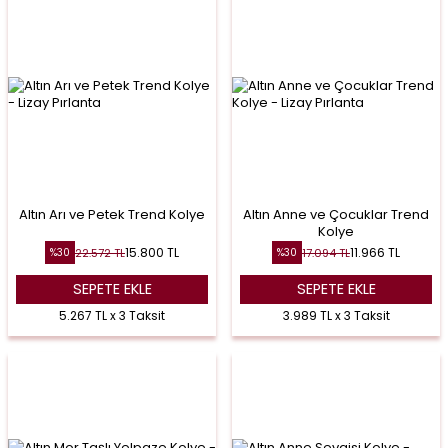
Altın Arı ve Petek Trend Kolye
Altın Anne ve Çocuklar Trend
Kolye
15.800
TL
11.966
TL
22.572
TL
17.094
TL
%
30
%
30
SEPETE EKLE
SEPETE EKLE
5.267 TL x 3 Taksit
3.989 TL x 3 Taksit