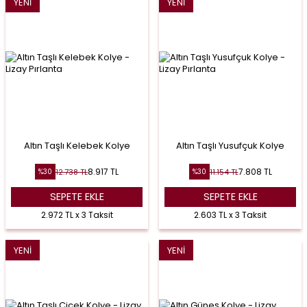
YENI
YENI
Altın Taşlı Kelebek Kolye
Altın Taşlı Yusufçuk Kolye
8.917
TL
7.808
TL
12.738
TL
11.154
TL
%
30
%
30
SEPETE EKLE
SEPETE EKLE
2.972 TL x 3 Taksit
2.603 TL x 3 Taksit
YENI
YENI