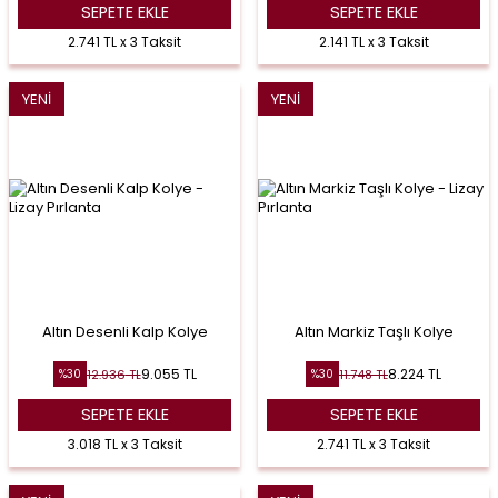
SEPETE EKLE
SEPETE EKLE
2.741 TL x 3 Taksit
2.141 TL x 3 Taksit
YENI
YENI
Altın Desenli Kalp Kolye
Altın Markiz Taşlı Kolye
9.055
TL
8.224
TL
12.936
TL
11.748
TL
%
30
%
30
SEPETE EKLE
SEPETE EKLE
3.018 TL x 3 Taksit
2.741 TL x 3 Taksit