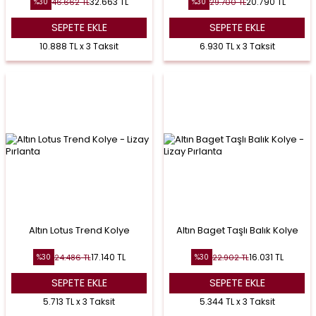
32.663
TL
20.790
TL
46.662
TL
29.700
TL
%
30
%
30
SEPETE EKLE
SEPETE EKLE
10.888 TL x 3 Taksit
6.930 TL x 3 Taksit
Altın Lotus Trend Kolye
Altın Baget Taşlı Balık Kolye
17.140
TL
16.031
TL
24.486
TL
22.902
TL
%
30
%
30
SEPETE EKLE
SEPETE EKLE
5.713 TL x 3 Taksit
5.344 TL x 3 Taksit