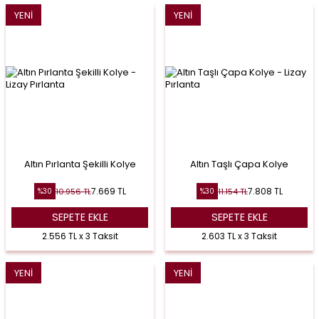
YENI
YENI
Altın Pırlanta Şekilli Kolye
Altın Taşlı Çapa Kolye
7.669
TL
7.808
TL
10.956
TL
11.154
TL
%
30
%
30
SEPETE EKLE
SEPETE EKLE
2.556 TL x 3 Taksit
2.603 TL x 3 Taksit
YENI
YENI