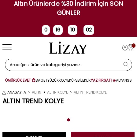
Altın Ürünlerde %30 İndirim İçin SON
GÜNLER
0
16
10
01
Gün
Saat
Dakika
Saniye
0
ÖMÜRLÜK EVET 💍
BAGET
YÜZÜK
KOLYE
KÜPE
BİLEKLİK
YAZ FIRSATI ☀️
ALYANS
SET
ANASAYFA
ALTIN
ALTIN KOLYE
ALTIN TREND KOLYE
ALTIN TREND KOLYE