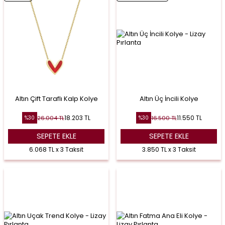
Altın Çift Taraflı Kalp Kolye
Altın Üç İncili Kolye
18.203
TL
11.550
TL
26.004
TL
16.500
TL
%
30
%
30
SEPETE EKLE
SEPETE EKLE
6.068 TL x 3 Taksit
3.850 TL x 3 Taksit