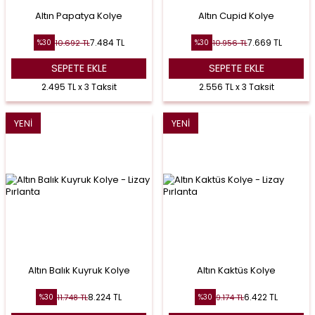
Altın Papatya Kolye
Altın Cupid Kolye
7.484
TL
7.669
TL
10.692
TL
10.956
TL
%
30
%
30
SEPETE EKLE
SEPETE EKLE
2.495 TL x 3 Taksit
2.556 TL x 3 Taksit
YENI
YENI
Altın Balık Kuyruk Kolye
Altın Kaktüs Kolye
8.224
TL
6.422
TL
11.748
TL
9.174
TL
%
30
%
30