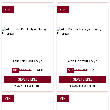
YENI
YENI
Altın Taşlı Dal Kolye
Altın Denizatı Kolye
16.124
TL
13.814
TL
23.034
TL
19.734
TL
%
30
%
30
SEPETE EKLE
SEPETE EKLE
5.375 TL x 3 Taksit
4.605 TL x 3 Taksit
YENI
YENI