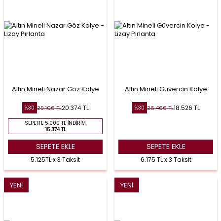
Altın Mineli Nazar Göz Kolye
Altın Mineli Güvercin Kolye
20.374
TL
18.526
TL
29.106
TL
26.466
TL
%
30
%
30
SEPETTE 5.000 TL İNDIRIM
15.374 TL
SEPETE EKLE
SEPETE EKLE
5.125TL x 3 Taksit
6.175 TL x 3 Taksit
YENI
YENI