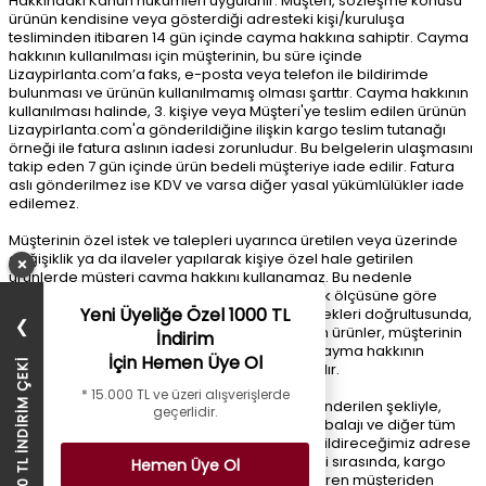
Hakkındaki Kanun hükümleri uygulanır. Müşteri, sözleşme konusu
ürünün kendisine veya gösterdiği adresteki kişi/kuruluşa
tesliminden itibaren 14 gün içinde cayma hakkına sahiptir. Cayma
hakkının kullanılması için müşterinin, bu süre içinde
Lizaypirlanta.com’a faks, e-posta veya telefon ile bildirimde
bulunması ve ürünün kullanılmamış olması şarttır. Cayma hakkının
kullanılması halinde, 3. kişiye veya Müşteri'ye teslim edilen ürünün
Lizaypirlanta.com'a gönderildiğine ilişkin kargo teslim tutanağı
örneği ile fatura aslının iadesi zorunludur. Bu belgelerin ulaşmasını
takip eden 7 gün içinde ürün bedeli müşteriye iade edilir. Fatura
aslı gönderilmez ise KDV ve varsa diğer yasal yükümlülükler iade
edilemez.
Müşterinin özel istek ve talepleri uyarınca üretilen veya üzerinde
değişiklik ya da ilaveler yapılarak kişiye özel hale getirilen
×
ürünlerde müşteri cayma hakkını kullanamaz. Bu nedenle
müşterinin sipariş sırasında seçeceği parmak ölçüsüne göre
Yeni Üyeliğe Özel 1000 TL
ayarlanacağı için tüm yüzükler, müşterinin istekleri doğrultusunda,
❯
altın kısımların üzerine ya da içine yazı yazılan ürünler, müşterinin
İndirim
istekleri doğrultusunda üretilen tüm ürünler cayma hakkının
İçin Hemen Üye Ol
1000 TL İNDİRİM ÇEKİ
kullanılamayacağı ürünler kapsamında yer alır.
* 15.000 TL ve üzeri alışverişlerde
İade etmek istediğiniz siparişlerinizin, size gönderilen şekliyle,
geçerlidir.
ürün, fatura, irsaliye, sertifika, ürün kutusu, ambalajı ve diğer tüm
evrak ve materyallerin, eksiksiz olarak, size bildireceğimiz adrese
gönderilmesi gerekmektedir. İade gönderimi sırasında, kargo
Hemen Üye Ol
firmalarından, ya da iade işlemini gerçekleştiren müşteriden