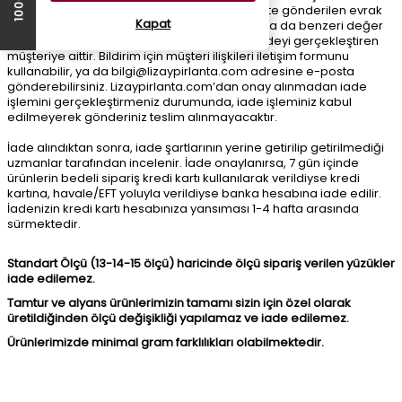
kaynaklanan sebeplerle, ürün ve ürünle birlikte gönderilen evrak
Kapat
ve materyallerde meydana gelen bozulma ya da benzeri değer
kaybettirici her türlü durumun sorumluluğu iadeyi gerçekleştiren
müşteriye aittir. Bildirim için müşteri ilişkileri iletişim formunu
kullanabilir, ya da
bilgi@lizaypirlanta.com
adresine e-posta
gönderebilirsiniz. Lizaypirlanta.com’dan onay alınmadan iade
işlemini gerçekleştirmeniz durumunda, iade işleminiz kabul
edilmeyerek gönderiniz teslim alınmayacaktır.
İade alındıktan sonra, iade şartlarının yerine getirilip getirilmediği
uzmanlar tarafından incelenir. İade onaylanırsa, 7 gün içinde
ürünlerin bedeli sipariş kredi kartı kullanılarak verildiyse kredi
kartına, havale/EFT yoluyla verildiyse banka hesabına iade edilir.
İadenizin kredi kartı hesabınıza yansıması 1-4 hafta arasında
sürmektedir.
Standart Ölçü (13-14-15 ölçü) haricinde ölçü sipariş verilen yüzükler
iade edilemez.
Tamtur ve alyans ürünlerimizin tamamı sizin için özel olarak
üretildiğinden ölçü değişikliği yapılamaz ve iade edilemez.
Ürünlerimizde minimal gram farklılıkları olabilmektedir.