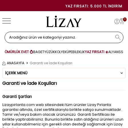
YAZ FIRSATI: 5.000 TL İNDIRIM
0
ÖMÜRLÜK EVET 💍
BAGET
YÜZÜK
KOLYE
KÜPE
BİLEKLİK
YAZ FIRSATI ☀️
ALYANS
SET
ANASAYFA
Garanti ve İade Koşulları
İÇERIK MENÜ
Garanti ve İade Koşulları
Garanti Şartları
Lizaypirlanta.com web sitesindeki tüm ürünler Lizay Pırlanta
garantisi altında, özel sertifikalarıyla birlikte satışa sunulmaktadır.
Tamir ve/veya bakım olacak ürününüzü Garanti Sertifikası ile
birlikte yaptırabilirsiniz. Bununla birlikte satın aldığınız ürünleri uzun
yıllar kullanabilmeniz için gerekli olan desteği sağlamak için Lizay