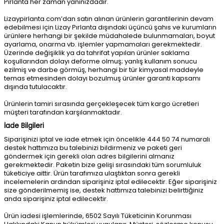
Pırlanta her zaman yanınızdadır.
Lizaypirlanta.com’dan satın alınan ürünlerin garantilerinin devam
edebilmesi için Lizay Pırlanta dışındaki üçüncü şahıs ve kurumların
ürünlere herhangi bir şekilde müdahalede bulunmamaları, boyut
ayarlama, onarma vb. işlemler yapmamaları gerekmektedir.
Üzerinde değişiklik ya da tahrifat yapılan ürünler saklama
koşullarından dolayı deforme olmuş; yanlış kullanım sonucu
ezilmiş ve darbe görmüş, herhangi bir tür kimyasal maddeyle
temas etmesinden dolayı bozulmuş ürünler garanti kapsamı
dışında tutulacaktır.
Ürünlerin tamiri sırasında gerçekleşecek tüm kargo ücretleri
müşteri tarafından karşılanmaktadır.
İade Bilgileri
Siparişinizi iptal ve iade etmek için öncelikle 444 50 74 numaralı
destek hattımıza bu talebinizi bildirmeniz ve paketi geri
göndermek için gerekli olan adres bilgilerini almanız
gerekmektedir. Paketin bize gelişi sırasındaki tüm sorumluluk
tüketiciye aittir. Ürün tarafımıza ulaştıktan sonra gerekli
incelemelerin ardından siparişiniz iptal edilecektir. Eğer siparişiniz
size gönderilmemiş ise, destek hattımıza talebinizi belirttiğiniz
anda siparişiniz iptal edilecektir.
Ürün iadesi işlemlerinde, 6502 Sayılı Tüketicinin Korunması