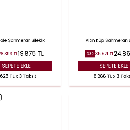
 Lale Şahmeran Bileklik
Altın Küp Şahmeran Bi
19.875
TL
24.8
28.393
TL
35.521
TL
%
30
SEPETE EKLE
SEPETE EKLE
.625 TL x 3 Taksit
8.288 TL x 3 Taks