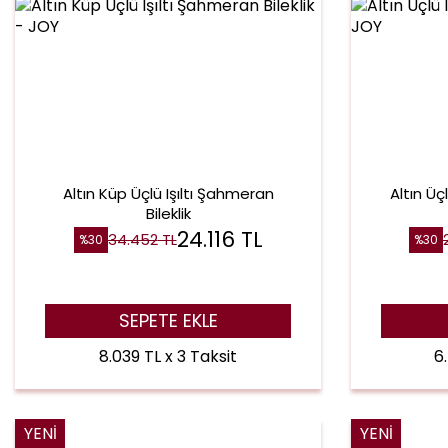
Altın Küp Üçlü Işıltı Şahmeran
Altın Üç
Bileklik
24.116
TL
34.452
TL
%
30
%
30
SEPETE EKLE
8.039 TL x 3 Taksit
6
YENI
YENI