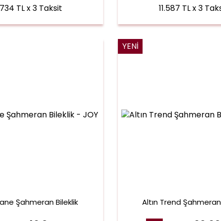
.734 TL x 3 Taksit
11.587 TL x 3 Taks
YENI
Tane Şahmeran Bileklik
Altın Trend Şahmeran B