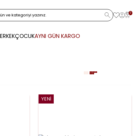
0
ERKEK
ÇOCUK
AYNI GÜN KARGO
YENI