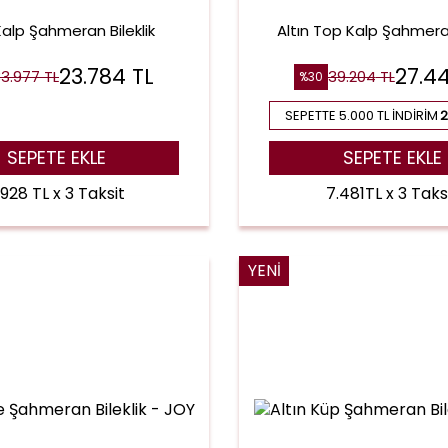
Kalp Şahmeran Bileklik
Altın Top Kalp Şahmeran
23.784
TL
27.4
3.977
TL
39.204
TL
%
30
SEPETTE 5.000 TL İNDIRIM
2
SEPETE EKLE
SEPETE EKLE
.928 TL x 3 Taksit
7.481TL x 3 Taks
YENI