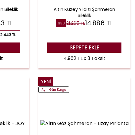
 Bileklik
Altın Kuzey Yıldızı Şahmeran
Bileklik
43
TL
14.886
TL
21.265
TL
%
30
2.443 TL
SEPETE EKLE
it
4.962 TL x 3 Taksit
YENI
Aynı Gün Kargo