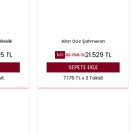
leklik
Altın Göz Şahmeran
65
TL
21.529
TL
30.756
TL
%
30
SEPETE EKLE
it
7.176 TL x 3 Taksit