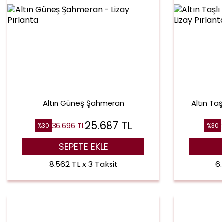
Altın Güneş Şahmeran
Altın Ta
25.687
TL
36.696
TL
%
30
%
30
SEPETE EKLE
8.562 TL x 3 Taksit
6