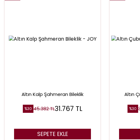
Altın Kalp Şahmeran Bileklik
Altın 
31.767
TL
45.382
TL
%
30
%
30
SEPETE EKLE