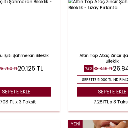
lü Işıltı Şahmeran Bileklik
Altın Top Ataç Zincir 
Bileklik
20.125
TL
26.8
28.750
TL
38.346
TL
%
30
SEPETTE 5.000 TL İNDIRIM
SEPETE EKLE
SEPETE EKLE
.708 TL x 3 Taksit
7.281TL x 3 Taks
YENI