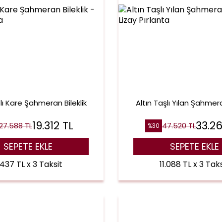
şlı Kare Şahmeran Bileklik
Altın Taşlı Yılan Şahmera
19.312
TL
33.2
27.588
TL
47.520
TL
%
30
SEPETE EKLE
SEPETE EKLE
.437 TL x 3 Taksit
11.088 TL x 3 Taks