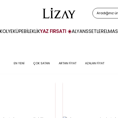
KOLYE
KÜPE
BİLEKLİK
YAZ FIRSATI ☀️
ALYANS
SETLER
ELMAS
EN YENİ
ÇOK SATAN
ARTAN FİYAT
AZALAN FİYAT