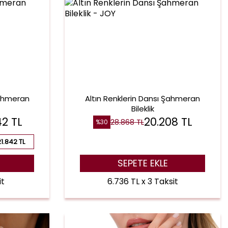
Şahmeran
Altın Renklerin Dansı Şahmeran
Bileklik
42
TL
20.208
TL
28.868
TL
%
30
21.842 TL
SEPETE EKLE
it
6.736 TL x 3 Taksit