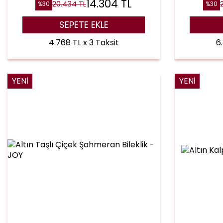
14.304
TL
20.434
TL
%
30
%
30
SEPETE EKLE
4.768 TL x 3 Taksit
6
YENI
YENI