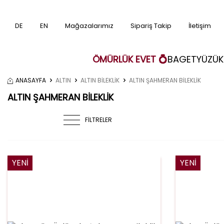
DE
EN
Mağazalarımız
Sipariş Takip
İletişim
ÖMÜRLÜK EVET 💍
BAGET
YÜZÜK
ANASAYFA
ALTIN
ALTIN BİLEKLİK
ALTIN ŞAHMERAN BİLEKLİK
ALTIN ŞAHMERAN BİLEKLİK
FİLTRELER
YENI
YENI