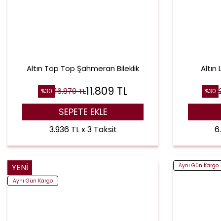
Altın Top Top Şahmeran Bileklik
Altın
11.809
TL
16.870
TL
%
30
%
30
SEPETE EKLE
3.936 TL x 3 Taksit
6
YENI
Aynı Gün Kargo
Aynı Gün Kargo