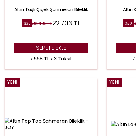
Altın Taşlı Çiçek Şahmeran Bileklik
Altın 
22.703
TL
32.432
TL
3
%
30
%
30
SEPETE EKLE
7.568 TL x 3 Taksit
7
YENI
YENI