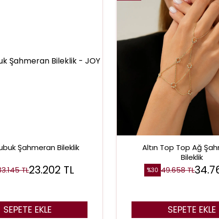
Çubuk Şahmeran Bileklik
Altın Top Top Ağ Şa
Bileklik
23.202
TL
34.7
33.145
TL
49.658
TL
%
30
SEPETE EKLE
SEPETE EKLE