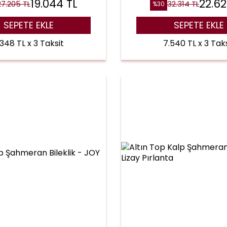
19.044
TL
22.6
27.205
TL
32.314
TL
%
30
SEPETE EKLE
SEPETE EKLE
.348 TL x 3 Taksit
7.540 TL x 3 Taks