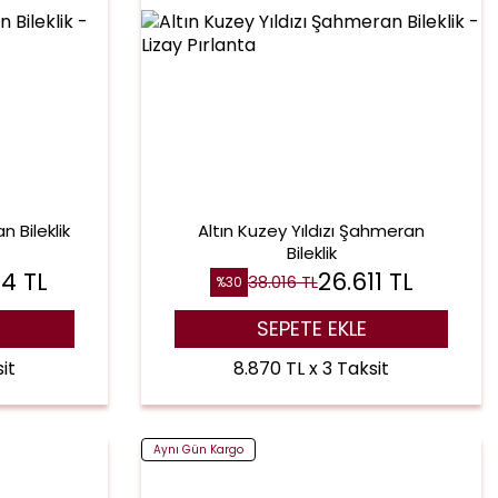
n Bileklik
Altın Kuzey Yıldızı Şahmeran
Bileklik
64
TL
26.611
TL
38.016
TL
%
30
SEPETE EKLE
it
8.870 TL x 3 Taksit
Aynı Gün Kargo