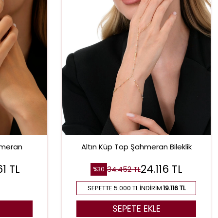
hmeran
Altın Küp Top Şahmeran Bileklik
61
TL
24.116
TL
34.452
TL
%
30
SEPETTE 5.000 TL İNDIRIM
19.116 TL
SEPETE EKLE