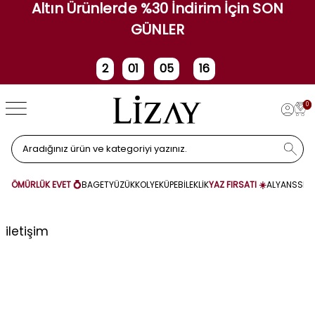
Altın Ürünlerde %30 İndirim İçin SON
GÜNLER
2
01
05
16
Gün
Saat
Dakika
Saniye
0
ÖMÜRLÜK EVET 💍
BAGET
YÜZÜK
KOLYE
KÜPE
BİLEKLİK
YAZ FIRSATI ☀️
ALYANS
SET
iletişim