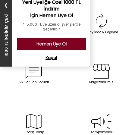
Yeni Üyeliğe Özel 1000 TL
❯
İndirim
İçin Hemen Üye Ol
1000 TL İNDİRİM ÇEKİ
* 15.000 TL ve üzeri alışverişlerde
geçerlidir.
Whatsapp İletişim
Kolay İade & Değişim
Hemen Üye Ol
Kapat
Sık Sorulan Sorular
Mağazalarımız
Sipariş Takip
Kampanyalar