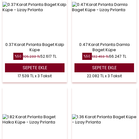
0.37 Karat Pırlanta Baget Kalp
0.47 Karat Pırlanta Damla
Küpe
Baget Küpe
52.617
TL
66.247
TL
105.233
TL
132.493
TL
%
50
%
50
SEPETE EKLE
SEPETE EKLE
17.539 TL x 3 Taksit
22.082 TL x 3 Taksit