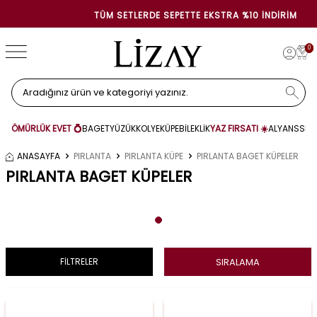
TÜM SETLERDE SEPETTE EKSTRA %10 İNDIRIM
0
ÖMÜRLÜK EVET 💍
BAGET
YÜZÜK
KOLYE
KÜPE
BİLEKLİK
YAZ FIRSATI ☀️
ALYANS
SET
ANASAYFA
PIRLANTA
PIRLANTA KÜPE
PIRLANTA BAGET KÜPELER
PIRLANTA BAGET KÜPELER
SIRALAMA
FİLTRELER