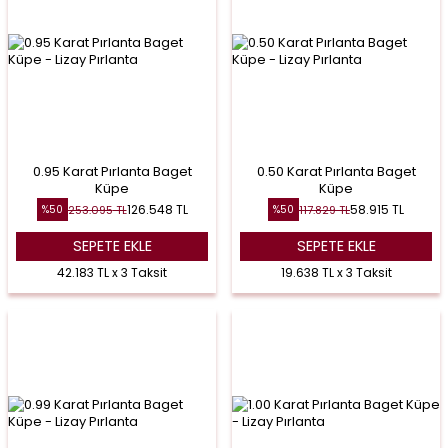
0.95 Karat Pırlanta Baget
0.50 Karat Pırlanta Baget
Küpe
Küpe
126.548
TL
58.915
TL
253.095
TL
117.829
TL
%
50
%
50
SEPETE EKLE
SEPETE EKLE
42.183 TL x 3 Taksit
19.638 TL x 3 Taksit