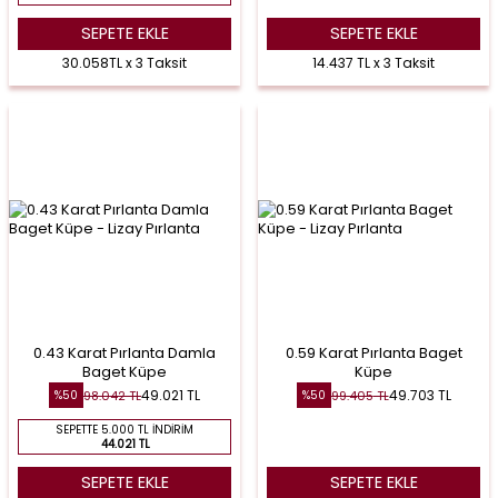
SEPETE EKLE
SEPETE EKLE
30.058TL x 3 Taksit
14.437 TL x 3 Taksit
0.43 Karat Pırlanta Damla
0.59 Karat Pırlanta Baget
Baget Küpe
Küpe
49.021
TL
49.703
TL
98.042
TL
99.405
TL
%
50
%
50
SEPETTE 5.000 TL İNDIRIM
44.021 TL
SEPETE EKLE
SEPETE EKLE