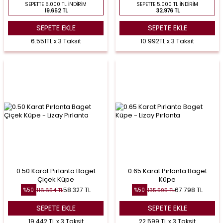
SEPETTE 5.000 TL İNDIRIM
SEPETTE 5.000 TL İNDIRIM
19.652 TL
32.976 TL
SEPETE EKLE
SEPETE EKLE
6.551TL x 3 Taksit
10.992TL x 3 Taksit
0.50 Karat Pırlanta Baget
0.65 Karat Pırlanta Baget
Çiçek Küpe
Küpe
58.327
TL
67.798
TL
116.654
TL
135.595
TL
%
50
%
50
SEPETE EKLE
SEPETE EKLE
19.442 TL x 3 Taksit
22.599 TL x 3 Taksit