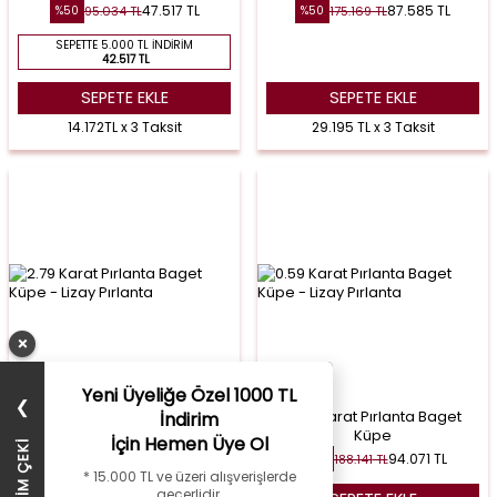
47.517
TL
87.585
TL
95.034
TL
175.169
TL
%
50
%
50
SEPETTE 5.000 TL İNDIRIM
42.517 TL
SEPETE EKLE
SEPETE EKLE
14.172TL x 3 Taksit
29.195 TL x 3 Taksit
×
Yeni Üyeliğe Özel 1000 TL
❯
2.79 Karat Pırlanta Baget
0.59 Karat Pırlanta Baget
İndirim
Küpe
Küpe
İçin Hemen Üye Ol
265.879
TL
94.071
TL
531.758
TL
188.141
TL
%
50
%
50
* 15.000 TL ve üzeri alışverişlerde
geçerlidir.