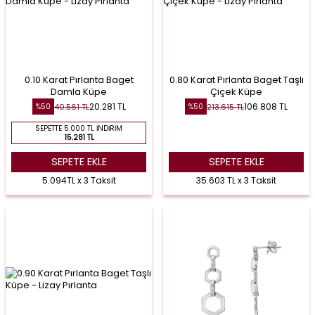
0.10 Karat Pırlanta Baget
0.80 Karat Pırlanta Baget Taşlı
Damla Küpe
Çiçek Küpe
20.281
TL
106.808
TL
40.561
TL
213.615
TL
%
50
%
50
SEPETTE 5.000 TL İNDIRIM
15.281 TL
SEPETE EKLE
SEPETE EKLE
5.094TL x 3 Taksit
35.603 TL x 3 Taksit