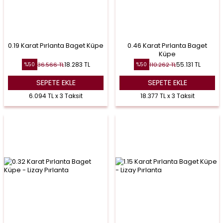
0.19 Karat Pırlanta Baget Küpe
0.46 Karat Pırlanta Baget
Küpe
18.283
TL
55.131
TL
36.566
TL
110.262
TL
%
50
%
50
SEPETE EKLE
SEPETE EKLE
6.094 TL x 3 Taksit
18.377 TL x 3 Taksit