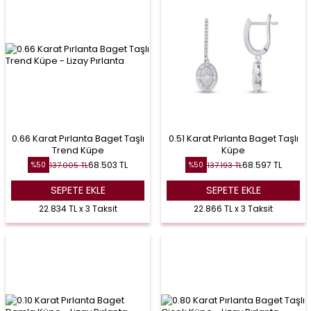
0.66 Karat Pırlanta Baget Taşlı
0.51 Karat Pırlanta Baget Taşlı
Trend Küpe
Küpe
68.503
TL
68.597
TL
137.005
TL
137.193
TL
%
50
%
50
SEPETE EKLE
SEPETE EKLE
22.834 TL x 3 Taksit
22.866 TL x 3 Taksit