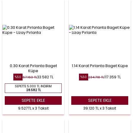
0.30 Karat Pırlanta Baget
1.14 Karat Pırlanta Baget Küpe
Küpe
33.582
TL
117.359
TL
67.163
TL
234.718
TL
%
50
%
50
SEPETTE 5.000 TL İNDIRIM
28.582 TL
SEPETE EKLE
SEPETE EKLE
9.527TL x 3 Taksit
39.120 TL x 3 Taksit