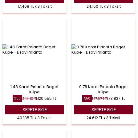
17.468 TL x 3 Taksit
24.150 TL x 3 Taksit
1.48 Karat Pırlanta Baget
0.78 Karat Pırlanta Baget
Küpe
Küpe
120.555
TL
73.837
TL
241.110
TL
147.674
TL
%
50
%
50
SEPETE EKLE
SEPETE EKLE
40.185 TL x 3 Taksit
24.612 TL x 3 Taksit