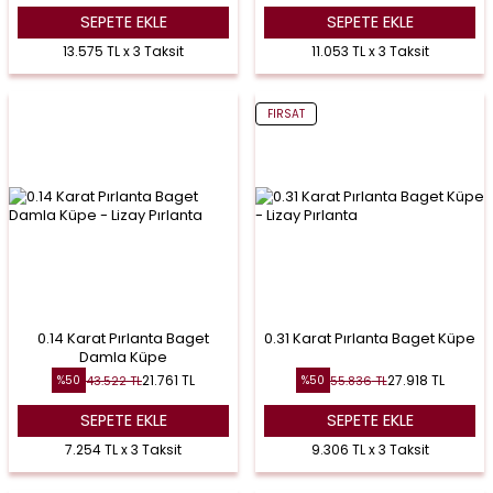
SEPETE EKLE
SEPETE EKLE
13.575 TL x 3 Taksit
11.053 TL x 3 Taksit
FIRSAT
0.14 Karat Pırlanta Baget
0.31 Karat Pırlanta Baget Küpe
Damla Küpe
21.761
TL
27.918
TL
43.522
TL
55.836
TL
%
50
%
50
SEPETE EKLE
SEPETE EKLE
7.254 TL x 3 Taksit
9.306 TL x 3 Taksit