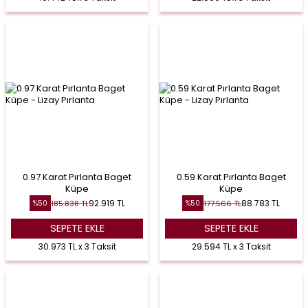
0.97 Karat Pırlanta Baget
0.59 Karat Pırlanta Baget
Küpe
Küpe
92.919
TL
88.783
TL
185.838
TL
177.566
TL
%
50
%
50
SEPETE EKLE
SEPETE EKLE
30.973 TL x 3 Taksit
29.594 TL x 3 Taksit