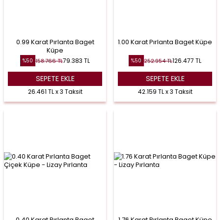
0.99 Karat Pırlanta Baget
1.00 Karat Pırlanta Baget Küpe
Küpe
79.383
TL
126.477
TL
158.766
TL
252.954
TL
%
50
%
50
SEPETE EKLE
SEPETE EKLE
26.461 TL x 3 Taksit
42.159 TL x 3 Taksit
0.40 Karat Pırlanta Baget
1.76 Karat Pırlanta Baget Küpe