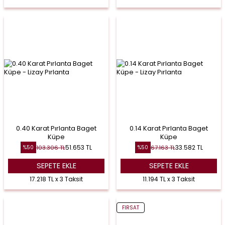
0.40 Karat Pırlanta Baget
0.14 Karat Pırlanta Baget
Küpe
Küpe
51.653
TL
33.582
TL
103.306
TL
67.163
TL
%
50
%
50
SEPETE EKLE
SEPETE EKLE
17.218 TL x 3 Taksit
11.194 TL x 3 Taksit
FIRSAT