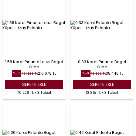
1.58 Karat Pırlanta Lotus Baget
0.33 Karat Pırlanta Baget
Küpe
Küpe
210.678
TL
38.446
TL
421.355
TL
76.892
TL
%
50
%
50
SEPETE EKLE
SEPETE EKLE
70.226 TL x 3 Taksit
12.815 TL x 3 Taksit