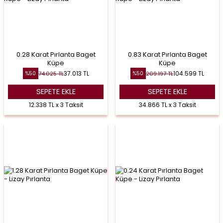
0.28 Karat Pırlanta Baget
0.83 Karat Pırlanta Baget
Küpe
Küpe
37.013
TL
104.599
TL
74.025
TL
209.197
TL
%
50
%
50
SEPETE EKLE
SEPETE EKLE
12.338 TL x 3 Taksit
34.866 TL x 3 Taksit