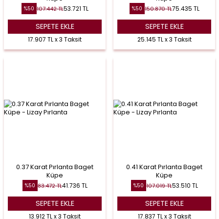
53.721
TL
75.435
TL
107.442
TL
150.870
TL
%
50
%
50
SEPETE EKLE
SEPETE EKLE
17.907 TL x 3 Taksit
25.145 TL x 3 Taksit
0.37 Karat Pırlanta Baget
0.41 Karat Pırlanta Baget
Küpe
Küpe
41.736
TL
53.510
TL
83.472
TL
107.019
TL
%
50
%
50
SEPETE EKLE
SEPETE EKLE
13.912 TL x 3 Taksit
17.837 TL x 3 Taksit