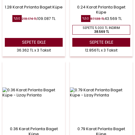
1.28 Karat Pırlanta Baget Küpe
0.24 Karat Pırlanta Baget
Küpe
109.087
TL
43.569
TL
218.174
TL
87.138
TL
%
50
%
50
SEPETTE 5.000 TL İNDIRIM
38.569 TL
SEPETE EKLE
SEPETE EKLE
36.362 TL x 3 Taksit
12.856TL x 3 Taksit
0.36 Karat Pırlanta Baget
0.79 Karat Pırlanta Baget
Küpe
Küpe