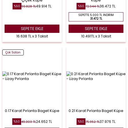
Çiçek Küpe
Küpe
49.914
TL
36.472
TL
99.828
TL
72.944
TL
%
50
%
50
SEPETTE 5.000 TL İNDIRIM
31.472 TL
SEPETE EKLE
SEPETE EKLE
16.638 TL x 3 Taksit
10.491TL x 3 Taksit
Çok Satan
0.17 Karat Pırlanta Baget Küpe
0.21 Karat Pırlanta Baget Küpe
24.652
TL
37.976
TL
49.303
TL
75.952
TL
%
50
%
50