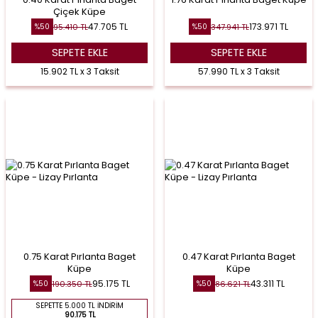
Çiçek Küpe
47.705
TL
173.971
TL
95.410
TL
347.941
TL
%
50
%
50
SEPETE EKLE
SEPETE EKLE
15.902 TL x 3 Taksit
57.990 TL x 3 Taksit
0.75 Karat Pırlanta Baget
0.47 Karat Pırlanta Baget
Küpe
Küpe
95.175
TL
43.311
TL
190.350
TL
86.621
TL
%
50
%
50
SEPETTE 5.000 TL İNDIRIM
90.175 TL