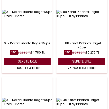
0.19 Karat Pırlanta Baget Küpe
0.88 Karat Pırlanta Baget
Küpe
34.780
TL
80.276
TL
69.560
TL
160.552
TL
%
50
%
50
SEPETE EKLE
SEPETE EKLE
11.593 TL x 3 Taksit
26.759 TL x 3 Taksit