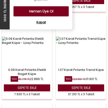
1000 TL İNDİRİM ÇEKİ
SEPETE EKLE
SEPETE EKLE
88.626 TL x 3 Taksit
31.357 TL x 3 Taksit
Hemen Üye Ol
Kapat
0.09 Karat Pırlanta Efektli
1.07 Karat Pırlanta Trend Küpe
Baget Küpe
22.889
TL
111.931
TL
45.778
TL
223.861
TL
%
50
%
50
SEPETE EKLE
SEPETE EKLE
7.630 TL x 3 Taksit
37.310 TL x 3 Taksit