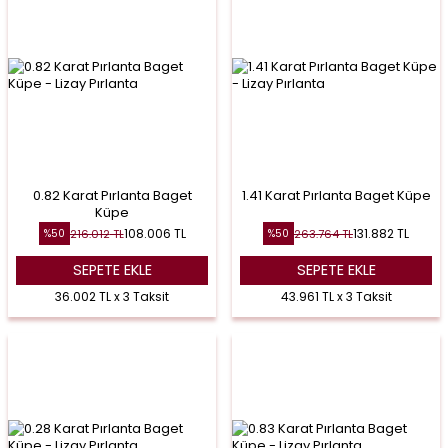
0.82 Karat Pırlanta Baget
1.41 Karat Pırlanta Baget Küpe
Küpe
108.006
TL
131.882
TL
216.012
TL
263.764
TL
%
50
%
50
SEPETE EKLE
SEPETE EKLE
36.002 TL x 3 Taksit
43.961 TL x 3 Taksit