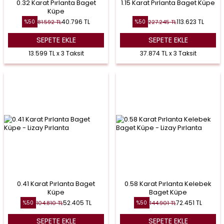
0.32 Karat Pırlanta Baget
1.15 Karat Pırlanta Baget Küpe
Küpe
40.796
TL
113.623
TL
81.592
TL
227.245
TL
%
50
%
50
SEPETE EKLE
SEPETE EKLE
13.599 TL x 3 Taksit
37.874 TL x 3 Taksit
0.41 Karat Pırlanta Baget
0.58 Karat Pırlanta Kelebek
Küpe
Baget Küpe
52.405
TL
72.451
TL
104.810
TL
144.901
TL
%
50
%
50
SEPETE EKLE
SEPETE EKLE