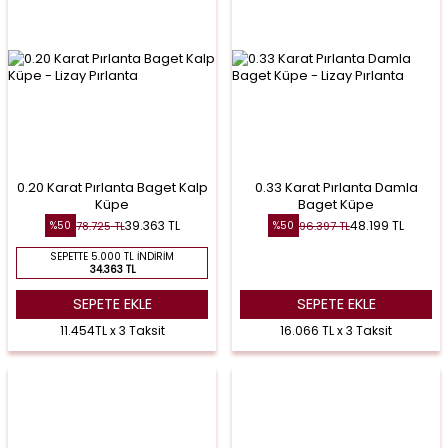
0.20 Karat Pırlanta Baget Kalp
0.33 Karat Pırlanta Damla
Küpe
Baget Küpe
39.363
TL
48.199
TL
78.725
TL
96.397
TL
%
50
%
50
SEPETTE 5.000 TL İNDIRIM
34.363 TL
SEPETE EKLE
SEPETE EKLE
11.454TL x 3 Taksit
16.066 TL x 3 Taksit