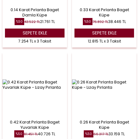
0.14 Karat Pırlanta Baget
0.33 Karat Pırlanta Baget
Damla Küpe
Küpe
21.761
TL
38.446
TL
43.522
TL
76.892
TL
%
50
%
50
SEPETE EKLE
SEPETE EKLE
7.254 TL x 3 Taksit
12.815 TL x 3 Taksit
0.42 Karat Pırlanta Baget
0.26 Karat Pırlanta Baget
Yuvarlak Küpe
Küpe
40.726
TL
33.159
TL
81.451
TL
66.317
TL
%
50
%
50