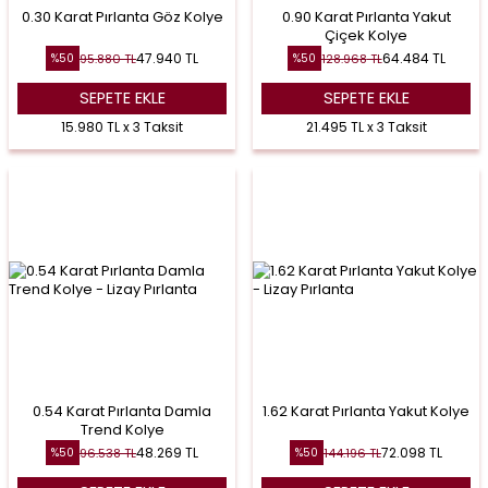
0.30 Karat Pırlanta Göz Kolye
0.90 Karat Pırlanta Yakut
Çiçek Kolye
47.940
TL
64.484
TL
95.880
TL
128.968
TL
%
50
%
50
SEPETE EKLE
SEPETE EKLE
15.980 TL x 3 Taksit
21.495 TL x 3 Taksit
0.54 Karat Pırlanta Damla
1.62 Karat Pırlanta Yakut Kolye
Trend Kolye
48.269
TL
72.098
TL
96.538
TL
144.196
TL
%
50
%
50