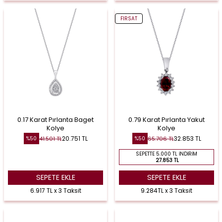
FIRSAT
0.17 Karat Pırlanta Baget
0.79 Karat Pırlanta Yakut
Kolye
Kolye
20.751
TL
32.853
TL
41.501
TL
65.706
TL
%
50
%
50
SEPETTE 5.000 TL İNDIRIM
27.853 TL
SEPETE EKLE
SEPETE EKLE
6.917 TL x 3 Taksit
9.284TL x 3 Taksit