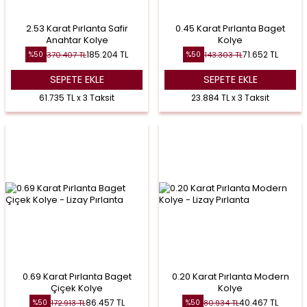
2.53 Karat Pırlanta Safir
0.45 Karat Pırlanta Baget
Anahtar Kolye
Kolye
185.204
TL
71.652
TL
370.407
TL
143.303
TL
%
50
%
50
SEPETE EKLE
SEPETE EKLE
61.735 TL x 3 Taksit
23.884 TL x 3 Taksit
0.69 Karat Pırlanta Baget
0.20 Karat Pırlanta Modern
Çiçek Kolye
Kolye
86.457
TL
40.467
TL
172.913
TL
80.934
TL
%
50
%
50