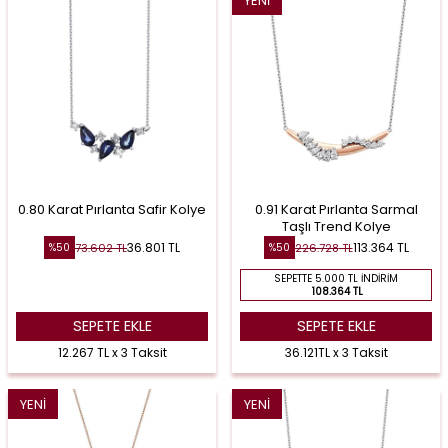
YENI
0.80 Karat Pırlanta Safir Kolye
0.91 Karat Pırlanta Sarmal
Taşlı Trend Kolye
36.801
TL
113.364
TL
73.602
TL
226.728
TL
%
50
%
50
SEPETTE 5.000 TL İNDIRIM
108.364 TL
SEPETE EKLE
SEPETE EKLE
12.267 TL x 3 Taksit
36.121TL x 3 Taksit
YENI
YENI