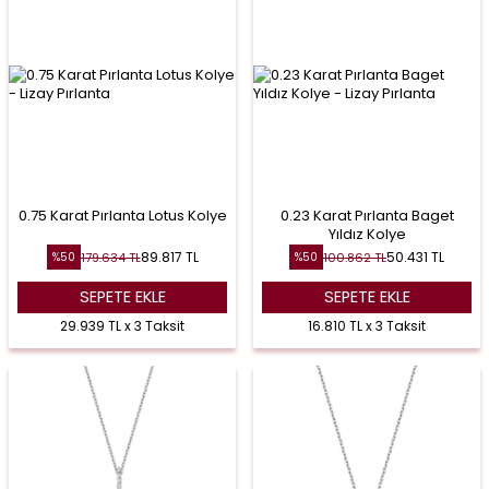
0.75 Karat Pırlanta Lotus Kolye
0.23 Karat Pırlanta Baget
Yıldız Kolye
89.817
TL
50.431
TL
179.634
TL
100.862
TL
%
50
%
50
SEPETE EKLE
SEPETE EKLE
29.939 TL x 3 Taksit
16.810 TL x 3 Taksit