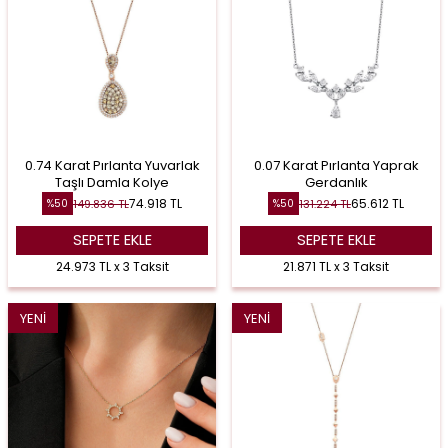
0.74 Karat Pırlanta Yuvarlak
0.07 Karat Pırlanta Yaprak
Taşlı Damla Kolye
Gerdanlık
74.918
TL
65.612
TL
149.836
TL
131.224
TL
%
50
%
50
SEPETE EKLE
SEPETE EKLE
24.973 TL x 3 Taksit
21.871 TL x 3 Taksit
YENI
YENI