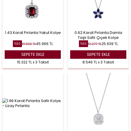
1.43 Karat Pırlanta Yakut Kolye
0.62 Karat Pırlanta Damla
Taşlı Safir Çiçek Kolye
45.966
TL
25.639
TL
91.932
TL
51.277
TL
%
50
%
50
SEPETE EKLE
SEPETE EKLE
15.322 TL x 3 Taksit
8.546 TL x 3 Taksit