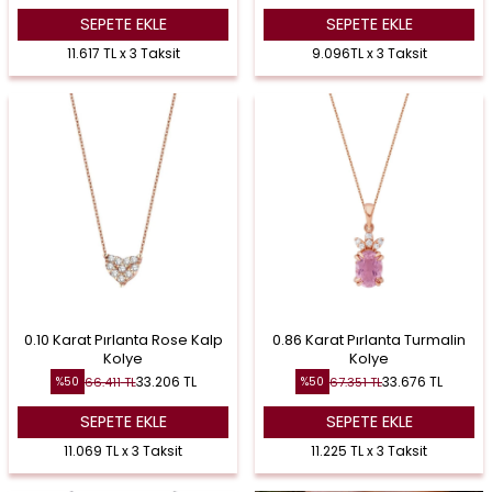
SEPETE EKLE
SEPETE EKLE
11.617 TL x 3 Taksit
9.096TL x 3 Taksit
0.10 Karat Pırlanta Rose Kalp
0.86 Karat Pırlanta Turmalin
Kolye
Kolye
33.206
TL
33.676
TL
66.411
TL
67.351
TL
%
50
%
50
SEPETE EKLE
SEPETE EKLE
11.069 TL x 3 Taksit
11.225 TL x 3 Taksit