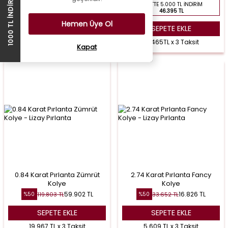
1000 TL İNDİRİM ÇEKİ
SEPETTE 5.000 TL İNDIRIM
46.395 TL
Hemen Üye Ol
SEPETE EKLE
SEPETE EKLE
20.320 TL x 3 Taksit
15.465TL x 3 Taksit
Kapat
0.84 Karat Pırlanta Zümrüt
2.74 Karat Pırlanta Fancy
Kolye
Kolye
59.902
TL
16.826
TL
119.803
TL
33.652
TL
%
50
%
50
SEPETE EKLE
SEPETE EKLE
19.967 TL x 3 Taksit
5.609 TL x 3 Taksit