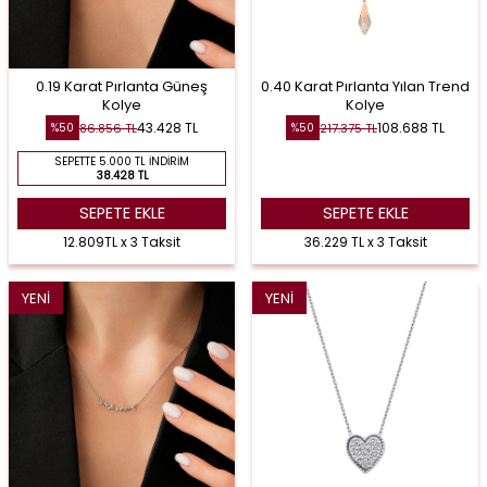
0.19 Karat Pırlanta Güneş
0.40 Karat Pırlanta Yılan Trend
Kolye
Kolye
43.428
TL
108.688
TL
86.856
TL
217.375
TL
%
50
%
50
SEPETTE 5.000 TL İNDIRIM
38.428 TL
SEPETE EKLE
SEPETE EKLE
12.809TL x 3 Taksit
36.229 TL x 3 Taksit
YENI
YENI