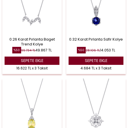
0.26 Karat Pırlanta Baget
0.32 Karat Pırlanta Safir Kolye
Trend Kolye
49.867
TL
14.053
TL
99.734
TL
28.106
TL
%
50
%
50
SEPETE EKLE
SEPETE EKLE
16.622 TL x 3 Taksit
4.684 TL x 3 Taksit