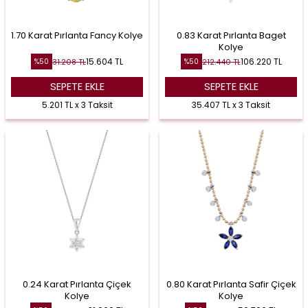
1.70 Karat Pırlanta Fancy Kolye
0.83 Karat Pırlanta Baget
Kolye
15.604
TL
106.220
TL
31.208
TL
212.440
TL
%
50
%
50
SEPETE EKLE
SEPETE EKLE
5.201 TL x 3 Taksit
35.407 TL x 3 Taksit
0.24 Karat Pırlanta Çiçek
0.80 Karat Pırlanta Safir Çiçek
Kolye
Kolye