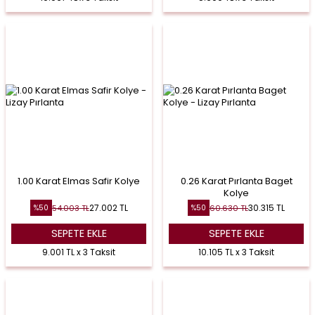
1.00 Karat Elmas Safir Kolye
0.26 Karat Pırlanta Baget
Kolye
27.002
TL
30.315
TL
54.003
TL
60.630
TL
%
50
%
50
SEPETE EKLE
SEPETE EKLE
9.001 TL x 3 Taksit
10.105 TL x 3 Taksit