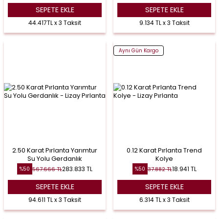
SEPETE EKLE
SEPETE EKLE
44.417TL x 3 Taksit
9.134 TL x 3 Taksit
Aynı Gün Kargo
2.50 Karat Pırlanta Yarımtur
0.12 Karat Pırlanta Trend
Su Yolu Gerdanlık
Kolye
283.833
TL
18.941
TL
567.666
TL
37.882
TL
%
50
%
50
SEPETE EKLE
SEPETE EKLE
94.611 TL x 3 Taksit
6.314 TL x 3 Taksit