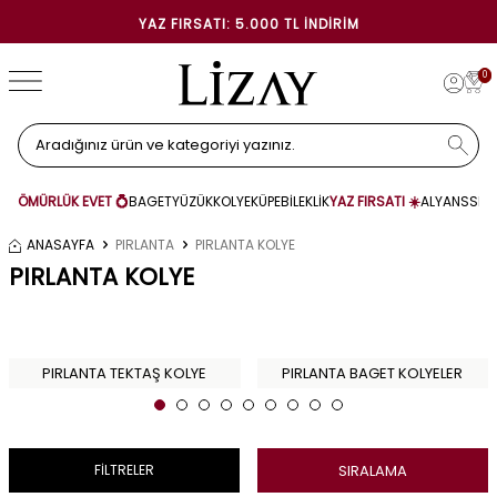
YAZ FIRSATI: 5.000 TL İNDIRIM
0
ÖMÜRLÜK EVET 💍
BAGET
YÜZÜK
KOLYE
KÜPE
BİLEKLİK
YAZ FIRSATI ☀️
ALYANS
SET
ANASAYFA
PIRLANTA
PIRLANTA KOLYE
PIRLANTA KOLYE
PIRLANTA TEKTAŞ KOLYE
PIRLANTA BAGET KOLYELER
SIRALAMA
FİLTRELER