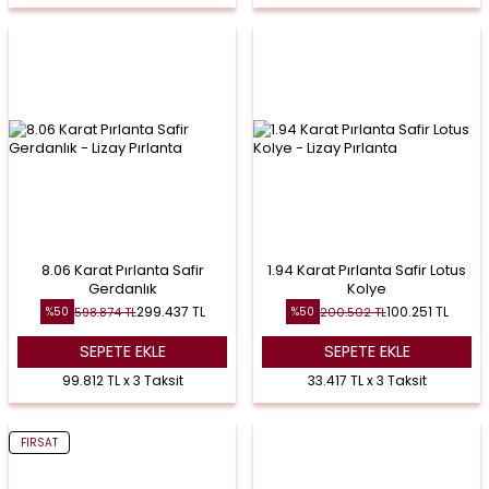
8.06 Karat Pırlanta Safir
1.94 Karat Pırlanta Safir Lotus
Gerdanlık
Kolye
299.437
TL
100.251
TL
598.874
TL
200.502
TL
%
50
%
50
SEPETE EKLE
SEPETE EKLE
99.812 TL x 3 Taksit
33.417 TL x 3 Taksit
FIRSAT