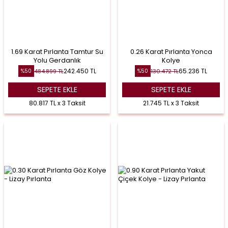
1.69 Karat Pırlanta Tamtur Su
0.26 Karat Pırlanta Yonca
Yolu Gerdanlık
Kolye
242.450
TL
65.236
TL
484.899
TL
130.472
TL
%
50
%
50
SEPETE EKLE
SEPETE EKLE
80.817 TL x 3 Taksit
21.745 TL x 3 Taksit