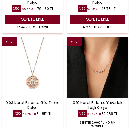
Kolye
Kolye
79.430
TL
43.734
TL
158.860
TL
87.467
TL
%
50
%
50
SEPETE EKLE
SEPETE EKLE
26.477 TL x 3 Taksit
14.578 TL x 3 Taksit
YENI
YENI
0.03 Karat Pırlanta Göz Trend
0.10 Karat Pırlanta Yuvarlak
Kolye
Taşlı Kolye
34.851
TL
32.289
TL
69.701
TL
64.578
TL
%
50
%
50
SEPETTE 5.000 TL İNDIRIM
27.289 TL