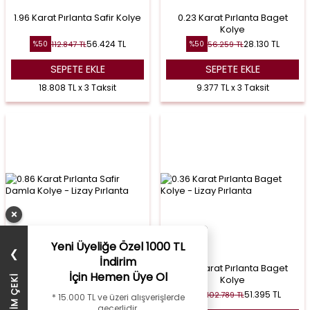
1.96 Karat Pırlanta Safir Kolye
0.23 Karat Pırlanta Baget
Kolye
56.424
TL
28.130
TL
112.847
TL
56.259
TL
%
50
%
50
SEPETE EKLE
SEPETE EKLE
18.808 TL x 3 Taksit
9.377 TL x 3 Taksit
×
Yeni Üyeliğe Özel 1000 TL
❯
İndirim
0.86 Karat Pırlanta Safir
0.36 Karat Pırlanta Baget
İçin Hemen Üye Ol
Damla Kolye
Kolye
60.959
TL
51.395
TL
121.918
TL
102.789
TL
%
50
%
50
* 15.000 TL ve üzeri alışverişlerde
geçerlidir.