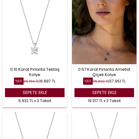
0.10 Karat Pırlanta Tektaş
0.57 Karat Pırlanta Ametist
Kolye
Çiçek Kolye
16.897
TL
57.951
TL
33.793
TL
115.902
TL
%
50
%
50
SEPETE EKLE
SEPETE EKLE
5.632 TL x 3 Taksit
19.317 TL x 3 Taksit