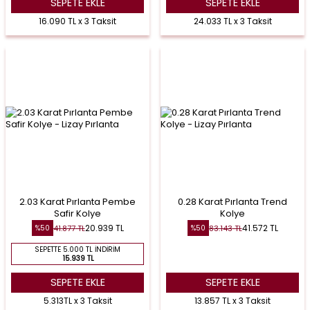
SEPETE EKLE
SEPETE EKLE
16.090 TL x 3 Taksit
24.033 TL x 3 Taksit
2.03 Karat Pırlanta Pembe
0.28 Karat Pırlanta Trend
Safir Kolye
Kolye
20.939
TL
41.572
TL
41.877
TL
83.143
TL
%
50
%
50
SEPETTE 5.000 TL İNDIRIM
15.939 TL
SEPETE EKLE
SEPETE EKLE
5.313TL x 3 Taksit
13.857 TL x 3 Taksit