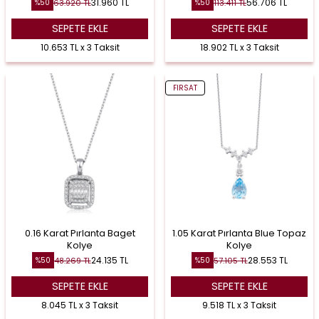
31.960
TL
56.706
TL
63.920
TL
113.411
TL
%
50
%
50
SEPETE EKLE
SEPETE EKLE
10.653 TL x 3 Taksit
18.902 TL x 3 Taksit
FIRSAT
0.16 Karat Pırlanta Baget
1.05 Karat Pırlanta Blue Topaz
Kolye
Kolye
24.135
TL
28.553
TL
48.269
TL
57.105
TL
%
50
%
50
SEPETE EKLE
SEPETE EKLE
8.045 TL x 3 Taksit
9.518 TL x 3 Taksit