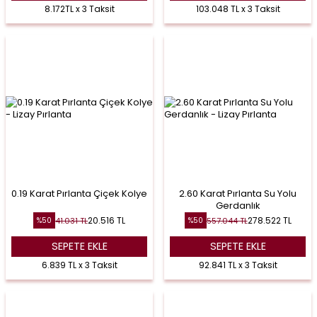
8.172TL x 3 Taksit
103.048 TL x 3 Taksit
0.19 Karat Pırlanta Çiçek Kolye
2.60 Karat Pırlanta Su Yolu
Gerdanlık
20.516
TL
278.522
TL
41.031
TL
557.044
TL
%
50
%
50
SEPETE EKLE
SEPETE EKLE
6.839 TL x 3 Taksit
92.841 TL x 3 Taksit