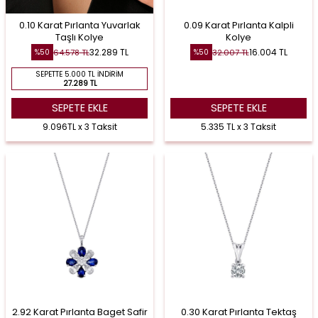
0.10 Karat Pırlanta Yuvarlak
0.09 Karat Pırlanta Kalpli
Taşlı Kolye
Kolye
32.289
TL
16.004
TL
64.578
TL
32.007
TL
%
50
%
50
SEPETTE 5.000 TL İNDIRIM
27.289 TL
SEPETE EKLE
SEPETE EKLE
9.096TL x 3 Taksit
5.335 TL x 3 Taksit
2.92 Karat Pırlanta Baget Safir
0.30 Karat Pırlanta Tektaş