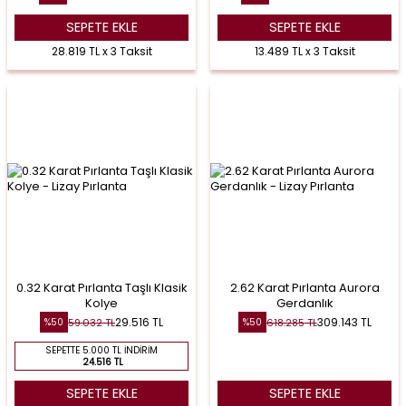
SEPETE EKLE
SEPETE EKLE
28.819 TL x 3 Taksit
13.489 TL x 3 Taksit
0.32 Karat Pırlanta Taşlı Klasik
2.62 Karat Pırlanta Aurora
Kolye
Gerdanlık
29.516
TL
309.143
TL
59.032
TL
618.285
TL
%
50
%
50
SEPETTE 5.000 TL İNDIRIM
24.516 TL
SEPETE EKLE
SEPETE EKLE