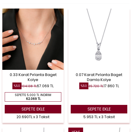
0.33 Karat Pırlanta Baget
0.07 Karat Pırlanta Baget
Kolye
Damla Kolye
67.069
TL
17.860
TL
134.138
TL
35.720
TL
%
50
%
50
SEPETTE 5.000 TL İNDIRIM
62.069 TL
SEPETE EKLE
SEPETE EKLE
20.690TL x 3 Taksit
5.953 TL x 3 Taksit