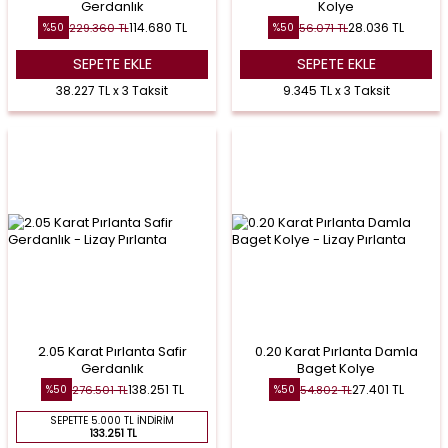
Gerdanlık
Kolye
114.680
TL
28.036
TL
229.360
TL
56.071
TL
%
50
%
50
SEPETE EKLE
SEPETE EKLE
38.227 TL x 3 Taksit
9.345 TL x 3 Taksit
2.05 Karat Pırlanta Safir
0.20 Karat Pırlanta Damla
Gerdanlık
Baget Kolye
138.251
TL
27.401
TL
276.501
TL
54.802
TL
%
50
%
50
SEPETTE 5.000 TL İNDIRIM
133.251 TL