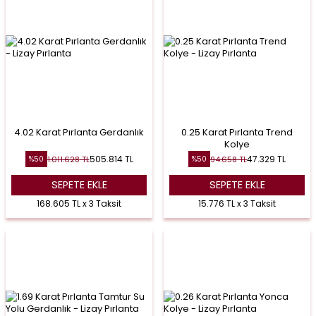
4.02 Karat Pırlanta Gerdanlık
0.25 Karat Pırlanta Trend
Kolye
505.814
TL
47.329
TL
1.011.628
TL
94.658
TL
%
50
%
50
SEPETE EKLE
SEPETE EKLE
168.605 TL x 3 Taksit
15.776 TL x 3 Taksit