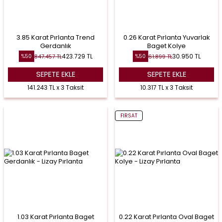
3.85 Karat Pırlanta Trend
0.26 Karat Pırlanta Yuvarlak
Gerdanlık
Baget Kolye
423.729
TL
30.950
TL
847.457
TL
61.899
TL
%
50
%
50
SEPETE EKLE
SEPETE EKLE
141.243 TL x 3 Taksit
10.317 TL x 3 Taksit
FIRSAT
1.03 Karat Pırlanta Baget
0.22 Karat Pırlanta Oval Baget