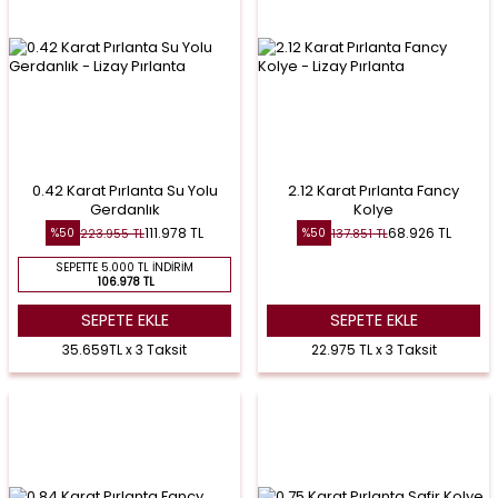
0.42 Karat Pırlanta Su Yolu
2.12 Karat Pırlanta Fancy
Gerdanlık
Kolye
111.978
TL
68.926
TL
223.955
TL
137.851
TL
%
50
%
50
SEPETTE 5.000 TL İNDIRIM
106.978 TL
SEPETE EKLE
SEPETE EKLE
35.659TL x 3 Taksit
22.975 TL x 3 Taksit