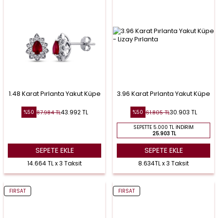
1.48 Karat Pırlanta Yakut Küpe
3.96 Karat Pırlanta Yakut Küpe
43.992
TL
30.903
TL
87.984
TL
61.805
TL
%
50
%
50
SEPETTE 5.000 TL İNDIRIM
25.903 TL
SEPETE EKLE
SEPETE EKLE
14.664 TL x 3 Taksit
8.634TL x 3 Taksit
FIRSAT
FIRSAT