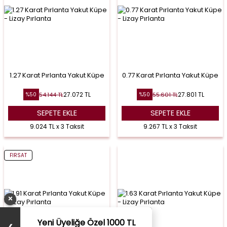
1.27 Karat Pırlanta Yakut Küpe
0.77 Karat Pırlanta Yakut Küpe
27.072
TL
27.801
TL
54.144
TL
55.601
TL
%
50
%
50
SEPETE EKLE
SEPETE EKLE
9.024 TL x 3 Taksit
9.267 TL x 3 Taksit
FIRSAT
×
Yeni Üyeliğe Özel 1000 TL