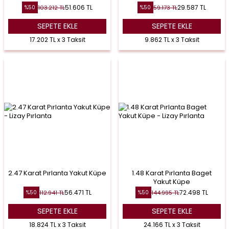
51.606
TL
29.587
TL
103.212
TL
59.173
TL
%
50
%
50
SEPETE EKLE
SEPETE EKLE
17.202 TL x 3 Taksit
9.862 TL x 3 Taksit
2.47 Karat Pırlanta Yakut Küpe
1.48 Karat Pırlanta Baget
Yakut Küpe
56.471
TL
72.498
TL
112.941
TL
144.995
TL
%
50
%
50
SEPETE EKLE
SEPETE EKLE
18.824 TL x 3 Taksit
24.166 TL x 3 Taksit