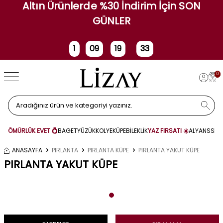
Altın Ürünlerde %30 İndirim İçin SON
GÜNLER
1
09
19
33
Gün
Saat
Dakika
Saniye
0
ÖMÜRLÜK EVET 💍
BAGET
YÜZÜK
KOLYE
KÜPE
BİLEKLİK
YAZ FIRSATI ☀️
ALYANS
SET
ANASAYFA
PIRLANTA
PIRLANTA KÜPE
PIRLANTA YAKUT KÜPE
PIRLANTA YAKUT KÜPE