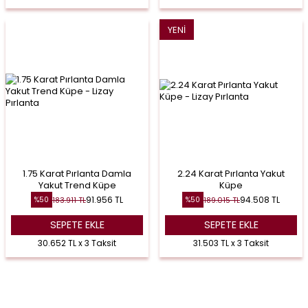
YENI
1.75 Karat Pırlanta Damla
2.24 Karat Pırlanta Yakut
Yakut Trend Küpe
Küpe
91.956
TL
94.508
TL
183.911
TL
189.015
TL
%
50
%
50
SEPETE EKLE
SEPETE EKLE
30.652 TL x 3 Taksit
31.503 TL x 3 Taksit