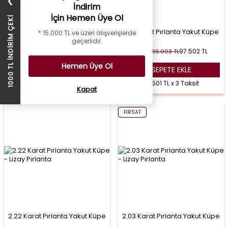
❯
İndirim
İçin Hemen Üye Ol
1000 TL İNDİRİM ÇEKİ
1.91 Karat Pırlanta Yakut Küpe
1.63 Karat Pırlanta Yakut Küpe
* 15.000 TL ve üzeri alışverişlerde
geçerlidir.
30.762
TL
97.502
TL
61.523
TL
195.003
TL
%
50
%
50
Hemen Üye Ol
SEPETE EKLE
SEPETE EKLE
10.254 TL x 3 Taksit
32.501 TL x 3 Taksit
Kapat
FIRSAT
2.22 Karat Pırlanta Yakut Küpe
2.03 Karat Pırlanta Yakut Küpe