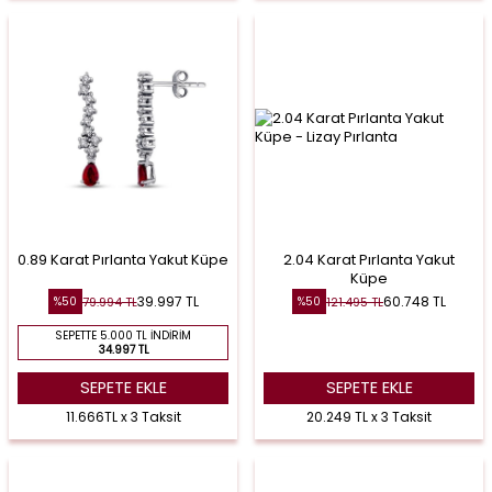
0.89 Karat Pırlanta Yakut Küpe
2.04 Karat Pırlanta Yakut
Küpe
39.997
TL
60.748
TL
79.994
TL
121.495
TL
%
50
%
50
SEPETTE 5.000 TL İNDIRIM
34.997 TL
SEPETE EKLE
SEPETE EKLE
11.666TL x 3 Taksit
20.249 TL x 3 Taksit