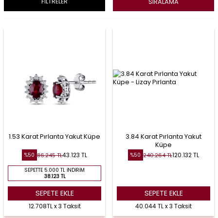
SIRALAMA
FİLTRELER
1.53 Karat Pırlanta Yakut Küpe
3.84 Karat Pırlanta Yakut
Küpe
43.123
TL
120.132
TL
86.245
TL
240.264
TL
%
50
%
50
SEPETTE 5.000 TL İNDIRIM
38.123 TL
SEPETE EKLE
SEPETE EKLE
12.708TL x 3 Taksit
40.044 TL x 3 Taksit