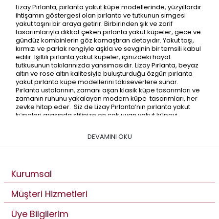
Lizay Pırlanta, pırlanta yakut küpe modellerinde, yüzyıllardır
ihtişamın göstergesi olan pırlanta ve tutkunun simgesi
yakut taşını bir araya getirir. Birbirinden şık ve zarif
tasarımlarıyla dikkat çeken pırlanta yakut küpeler, gece ve
gündüz kombinlerin göz kamaştıran detayıdır. Yakut taşı,
kırmızı ve parlak rengiyle aşkla ve sevginin bir temsili kabul
edilir. Işıltılı pırlanta yakut küpeler, içinizdeki hayat
tutkusunun takılarınızda yansımasıdır. Lizay Pırlanta, beyaz
altın ve rose altın kalitesiyle buluşturduğu özgün pırlanta
yakut pırlanta küpe modellerini takıseverlere sunar.
Pırlanta ustalarının, zamanı aşan klasik küpe tasarımları ve
zamanın ruhunu yakalayan modern küpe tasarımları, her
zevke hitap eder. Siz de Lizay Pırlanta’nın pırlanta yakut
küpeleri arasında stilinize en çok uyan yakut küpeyi
bulabilirsiniz.
Pırlanta Yakut Küpe Nedir?
DEVAMINI OKU
Pırlanta yakut küpe, yakut taşının daha yüksek karat
oranıyla seçilerek tasarımın merkezinde konumlandırıldığı
küpe tasarımıdır. Pırlantalar yakut taşının etrafında dizilerek
Kurumsal
yakut taşının ışıltısının artması sağlanır. Değerli taşlar
arasında olan yakut ve pırlantalar yine en değerli metal
Müşteri Hizmetleri
olan altınla birleştirilir. Rose altın ve beyaz altın, pırlanta ve
yakut taşı ile görsel ahenk yakalar. Küpeler, takıda hijyenik
açıdan kullanımı en hassas olan mücevherlerdendir. Altın
Üye Bilgilerim