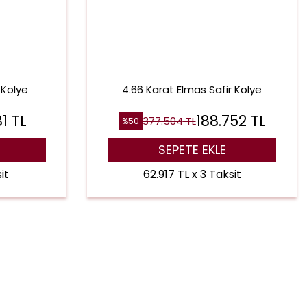
 Kolye
4.66 Karat Elmas Safir Kolye
81
TL
188.752
TL
377.504
TL
%
50
SEPETE EKLE
it
62.917 TL x 3 Taksit