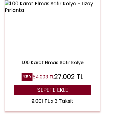
1.00 Karat Elmas Safir Kolye
27.002
TL
54.003
TL
%
50
SEPETE EKLE
9.001 TL x 3 Taksit