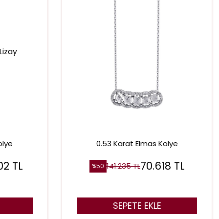
olye
0.53 Karat Elmas Kolye
02
TL
70.618
TL
141.235
TL
%
50
SEPETE EKLE