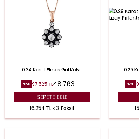
0.34 Karat Elmas Gül Kolye
0.29 K
48.763
TL
97.525
TL
9
%
50
%
50
SEPETE EKLE
16.254 TL x 3 Taksit
15