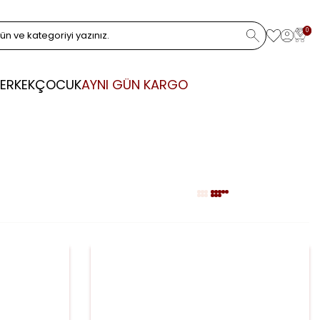
0
ERKEK
ÇOCUK
AYNI GÜN KARGO