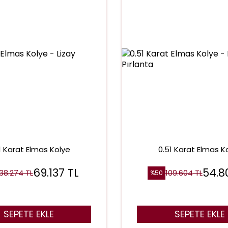
1 Karat Elmas Kolye
0.51 Karat Elmas K
69.137
TL
54.8
138.274
TL
109.604
TL
%
50
SEPETE EKLE
SEPETE EKLE