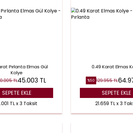
arat Pırlanta Elmas Gül
0.49 Karat Elmas K
Kolye
45.003
TL
64.9
0.005
TL
129.955
TL
%
50
SEPETE EKLE
SEPETE EKLE
.001 TL x 3 Taksit
21.659 TL x 3 Tak