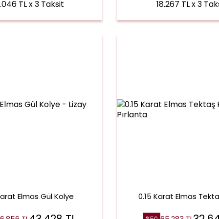
.046 TL x 3 Taksit
18.267 TL x 3 Tak
Karat Elmas Gül Kolye
0.15 Karat Elmas Tekt
43.428
TL
32.6
6.856
TL
65.283
TL
%
50