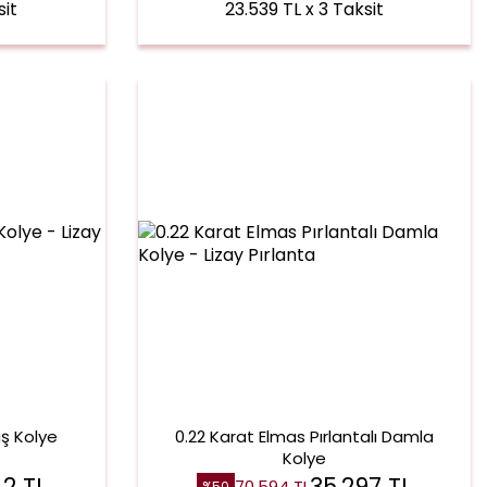
sit
23.539 TL x 3 Taksit
aş Kolye
0.22 Karat Elmas Pırlantalı Damla
Kolye
42
TL
35.297
TL
70.594
TL
%
50