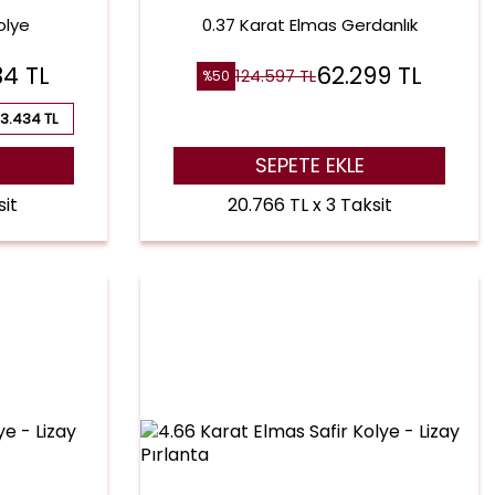
olye
0.37 Karat Elmas Gerdanlık
34
TL
62.299
TL
124.597
TL
%
50
3.434 TL
SEPETE EKLE
sit
20.766 TL x 3 Taksit