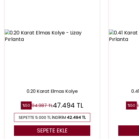
0.20 Karat Elmas Kolye
0.4
47.494
TL
94.987
TL
%
50
%
50
SEPETTE 5.000 TL İNDIRIM
42.494 TL
SEPETE EKLE