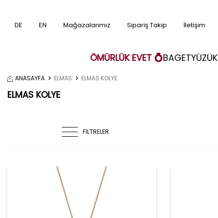
DE
EN
Mağazalarımız
Sipariş Takip
İletişim
ÖMÜRLÜK EVET 💍
BAGET
YÜZÜK
ANASAYFA
ELMAS
ELMAS KOLYE
ELMAS KOLYE
FİLTRELER