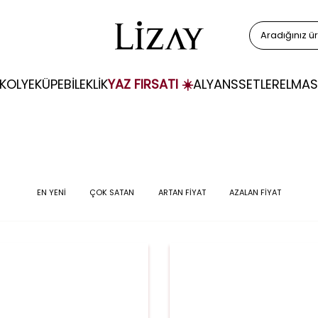
KOLYE
KÜPE
BİLEKLİK
YAZ FIRSATI ☀️
ALYANS
SETLER
ELMAS
EN YENİ
ÇOK SATAN
ARTAN FİYAT
AZALAN FİYAT