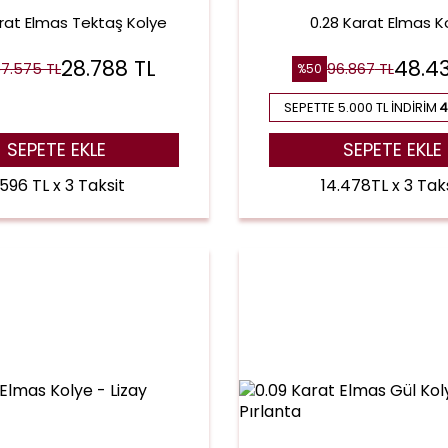
rat Elmas Tektaş Kolye
0.28 Karat Elmas K
28.788
TL
48.4
7.575
TL
96.867
TL
%
50
SEPETTE 5.000 TL İNDIRIM
4
SEPETE EKLE
SEPETE EKLE
.596 TL x 3 Taksit
14.478TL x 3 Tak