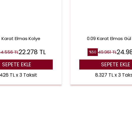
0 Karat Elmas Kolye
0.09 Karat Elmas Gül
22.278
TL
24.9
44.556
TL
49.961
TL
%
50
SEPETE EKLE
SEPETE EKLE
.426 TL x 3 Taksit
8.327 TL x 3 Taks