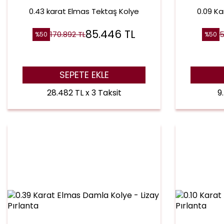
0.43 karat Elmas Tektaş Kolye
0.09 Ka
85.446
TL
170.892
TL
5
%
50
%
50
SEPETE EKLE
28.482 TL x 3 Taksit
9