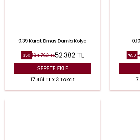
0.39 Karat Elmas Damla Kolye
0.1
52.382
TL
104.763
TL
%
50
%
50
SEPETE EKLE
17.461 TL x 3 Taksit
7