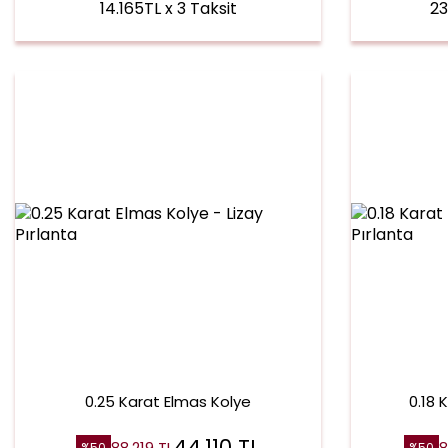
14.165TL x 3 Taksit
23
0.25 Karat Elmas Kolye
0.18 
44.110
TL
88.219
TL
8
%
50
%
50