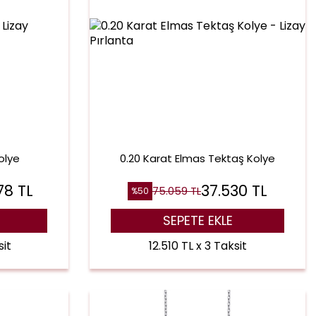
olye
0.20 Karat Elmas Tektaş Kolye
78
TL
37.530
TL
75.059
TL
%
50
SEPETE EKLE
sit
12.510 TL x 3 Taksit