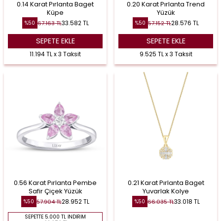
0.14 Karat Pırlanta Baget
0.20 Karat Pırlanta Trend
Küpe
Yüzük
33.582
TL
28.576
TL
67.163
TL
57.152
TL
%
50
%
50
SEPETE EKLE
SEPETE EKLE
11.194 TL x 3 Taksit
9.525 TL x 3 Taksit
0.56 Karat Pırlanta Pembe
0.21 Karat Pırlanta Baget
Safir Çiçek Yüzük
Yuvarlak Kolye
28.952
TL
33.018
TL
57.904
TL
66.035
TL
%
50
%
50
SEPETTE 5.000 TL İNDIRIM