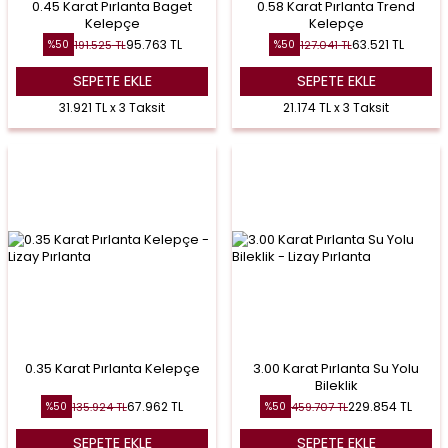
0.45 Karat Pırlanta Baget
0.58 Karat Pırlanta Trend
Kelepçe
Kelepçe
95.763
TL
63.521
TL
191.525
TL
127.041
TL
%
50
%
50
SEPETE EKLE
SEPETE EKLE
31.921 TL x 3 Taksit
21.174 TL x 3 Taksit
0.35 Karat Pırlanta Kelepçe
3.00 Karat Pırlanta Su Yolu
Bileklik
67.962
TL
229.854
TL
135.924
TL
459.707
TL
%
50
%
50
SEPETE EKLE
SEPETE EKLE