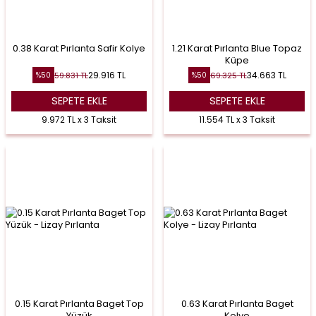
0.38 Karat Pırlanta Safir Kolye
1.21 Karat Pırlanta Blue Topaz
Küpe
29.916
TL
34.663
TL
59.831
TL
69.325
TL
%
50
%
50
SEPETE EKLE
SEPETE EKLE
9.972 TL x 3 Taksit
11.554 TL x 3 Taksit
0.15 Karat Pırlanta Baget Top
0.63 Karat Pırlanta Baget
Yüzük
Kolye