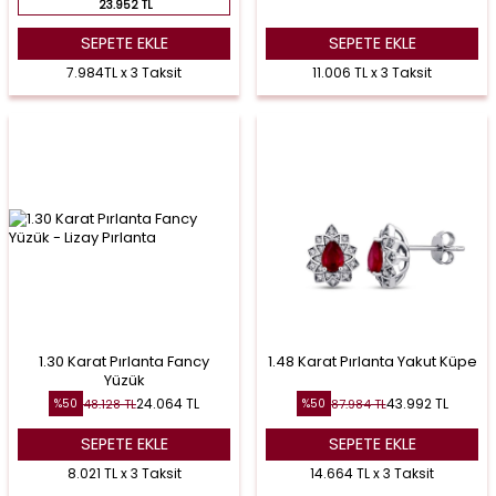
23.952 TL
SEPETE EKLE
SEPETE EKLE
7.984TL x 3 Taksit
11.006 TL x 3 Taksit
1.30 Karat Pırlanta Fancy
1.48 Karat Pırlanta Yakut Küpe
Yüzük
24.064
TL
43.992
TL
48.128
TL
87.984
TL
%
50
%
50
SEPETE EKLE
SEPETE EKLE
8.021 TL x 3 Taksit
14.664 TL x 3 Taksit