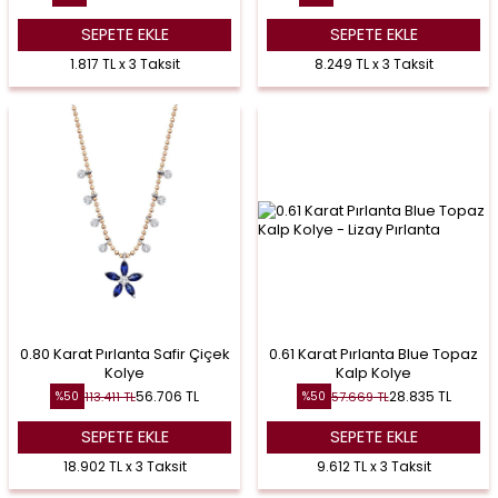
SEPETE EKLE
SEPETE EKLE
1.817 TL x 3 Taksit
8.249 TL x 3 Taksit
0.80 Karat Pırlanta Safir Çiçek
0.61 Karat Pırlanta Blue Topaz
Kolye
Kalp Kolye
56.706
TL
28.835
TL
113.411
TL
57.669
TL
%
50
%
50
SEPETE EKLE
SEPETE EKLE
18.902 TL x 3 Taksit
9.612 TL x 3 Taksit