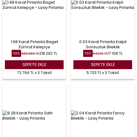
1.68 Karat Pırlanta Baget
0.03 Karat Pırlanta Kalpli
Zümrüt Kelepçe
Sonsuzluk Bileklik
218.292
TL
17.108
TL
436.583
TL
34.216
TL
%
50
%
50
SEPETE EKLE
SEPETE EKLE
72.764 TL x 3 Taksit
5.703 TL x 3 Taksit