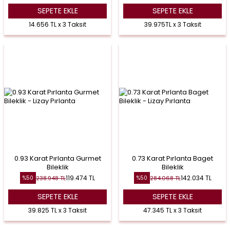
SEPETE EKLE
SEPETE EKLE
14.656 TL x 3 Taksit
39.975TL x 3 Taksit
0.93 Karat Pırlanta Gurmet
0.73 Karat Pırlanta Baget
Bileklik
Bileklik
119.474
TL
142.034
TL
238.948
TL
284.068
TL
%
50
%
50
SEPETE EKLE
SEPETE EKLE
39.825 TL x 3 Taksit
47.345 TL x 3 Taksit