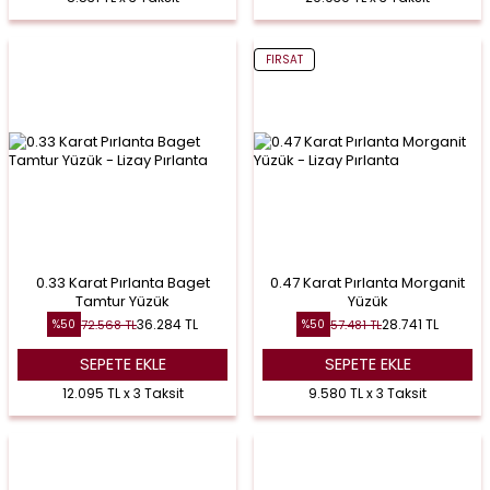
FIRSAT
0.33 Karat Pırlanta Baget
0.47 Karat Pırlanta Morganit
Tamtur Yüzük
Yüzük
36.284
TL
28.741
TL
72.568
TL
57.481
TL
%
50
%
50
SEPETE EKLE
SEPETE EKLE
12.095 TL x 3 Taksit
9.580 TL x 3 Taksit