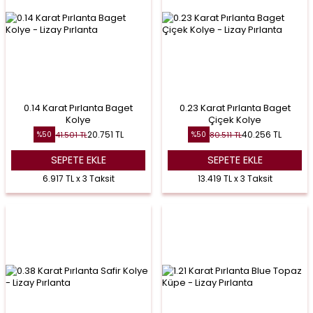
0.14 Karat Pırlanta Baget
0.23 Karat Pırlanta Baget
Kolye
Çiçek Kolye
20.751
TL
40.256
TL
41.501
TL
80.511
TL
%
50
%
50
SEPETE EKLE
SEPETE EKLE
6.917 TL x 3 Taksit
13.419 TL x 3 Taksit