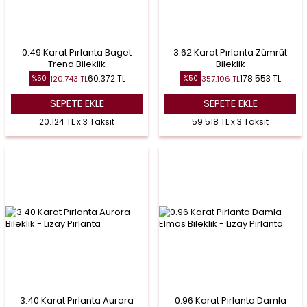
0.49 Karat Pırlanta Baget
3.62 Karat Pırlanta Zümrüt
Trend Bileklik
Bileklik
60.372
TL
178.553
TL
120.743
TL
357.106
TL
%
50
%
50
SEPETE EKLE
SEPETE EKLE
20.124 TL x 3 Taksit
59.518 TL x 3 Taksit
3.40 Karat Pırlanta Aurora
0.96 Karat Pırlanta Damla