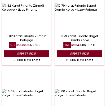
1.82 Karat Pırlanta Zümrüt
0.79 Karat Pırlanta Baget
Kelepçe
Damla Kolye
179.399
TL
86.057
TL
358.798
TL
172.114
TL
%
50
%
50
SEPETE EKLE
SEPETE EKLE
59.800 TL x 3 Taksit
28.686 TL x 3 Taksit