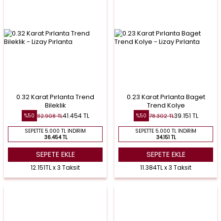
0.32 Karat Pırlanta Trend
0.23 Karat Pırlanta Baget
Bileklik
Trend Kolye
41.454
TL
39.151
TL
82.908
TL
78.302
TL
%
50
%
50
SEPETTE 5.000 TL İNDIRIM
SEPETTE 5.000 TL İNDIRIM
36.454 TL
34.151 TL
SEPETE EKLE
SEPETE EKLE
12.151TL x 3 Taksit
11.384TL x 3 Taksit