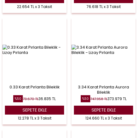
22.654 TL x 3 Taksit
76.618 TL x 3 Taksit
0.33 Karat Pırlanta Bileklik
3.34 Karat Pırlanta Aurora
Bileklik
36.835
TL
373.979
TL
73.670
TL
747.958
TL
%
50
%
50
SEPETE EKLE
SEPETE EKLE
12.278 TL x 3 Taksit
124.660 TL x 3 Taksit