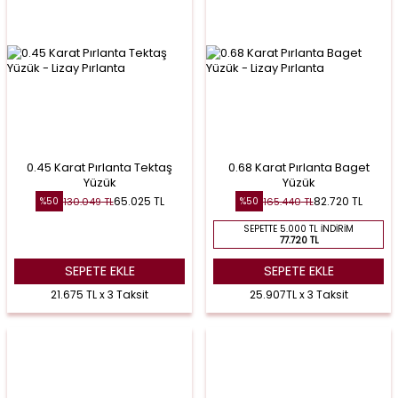
0.45 Karat Pırlanta Tektaş
0.68 Karat Pırlanta Baget
Yüzük
Yüzük
65.025
TL
82.720
TL
130.049
TL
165.440
TL
%
50
%
50
SEPETTE 5.000 TL İNDIRIM
77.720 TL
SEPETE EKLE
SEPETE EKLE
21.675 TL x 3 Taksit
25.907TL x 3 Taksit