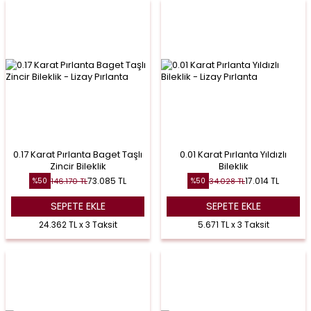
0.17 Karat Pırlanta Baget Taşlı
0.01 Karat Pırlanta Yıldızlı
Zincir Bileklik
Bileklik
73.085
TL
17.014
TL
146.170
TL
34.028
TL
%
50
%
50
SEPETE EKLE
SEPETE EKLE
24.362 TL x 3 Taksit
5.671 TL x 3 Taksit