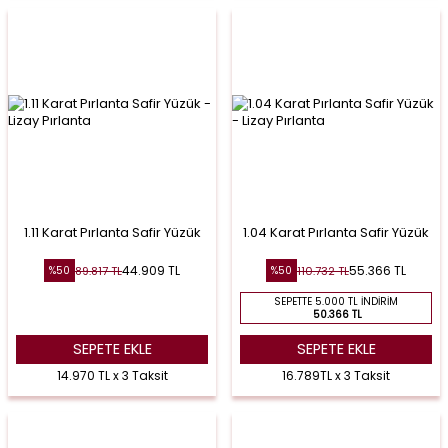
1.11 Karat Pırlanta Safir Yüzük
1.04 Karat Pırlanta Safir Yüzük
44.909
TL
55.366
TL
89.817
TL
110.732
TL
%
50
%
50
SEPETTE 5.000 TL İNDIRIM
50.366 TL
SEPETE EKLE
SEPETE EKLE
14.970 TL x 3 Taksit
16.789TL x 3 Taksit