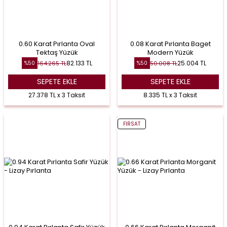
0.60 Karat Pırlanta Oval
0.08 Karat Pırlanta Baget
Tektaş Yüzük
Modern Yüzük
82.133
TL
25.004
TL
164.265
TL
50.008
TL
%
50
%
50
SEPETE EKLE
SEPETE EKLE
27.378 TL x 3 Taksit
8.335 TL x 3 Taksit
FIRSAT