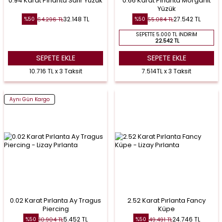
0.94 Karat Pırlanta Safir Yüzük
0.66 Karat Pırlanta Morganit
Yüzük
32.148
TL
27.542
TL
64.296
TL
55.084
TL
%
50
%
50
SEPETTE 5.000 TL İNDIRIM
22.542 TL
SEPETE EKLE
SEPETE EKLE
10.716 TL x 3 Taksit
7.514TL x 3 Taksit
Aynı Gün Kargo
0.02 Karat Pırlanta Ay Tragus
2.52 Karat Pırlanta Fancy
Piercing
Küpe
5.452
TL
24.746
TL
10.904
TL
49.491
TL
%
50
%
50