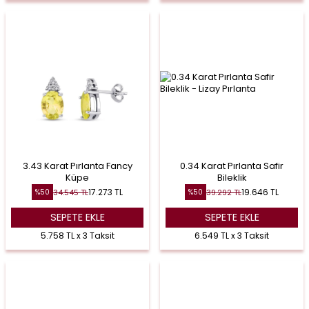
3.43 Karat Pırlanta Fancy
0.34 Karat Pırlanta Safir
Küpe
Bileklik
17.273
TL
19.646
TL
34.545
TL
39.292
TL
%
50
%
50
SEPETE EKLE
SEPETE EKLE
5.758 TL x 3 Taksit
6.549 TL x 3 Taksit