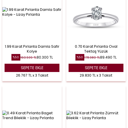
1.99 Karat Pırlanta Damla Safir
0.70 Karat Pırlanta Oval
Kolye
Tektaş Yüzük
80.300
TL
89.490
TL
160.599
TL
178.980
TL
%
50
%
50
SEPETE EKLE
SEPETE EKLE
26.767 TL x 3 Taksit
29.830 TL x 3 Taksit