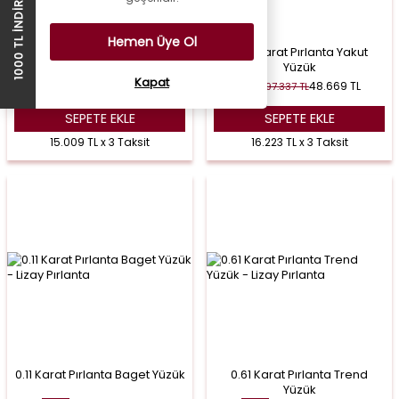
1000 TL İNDİRİM ÇEKİ
Hemen Üye Ol
0.54 Karat Pırlanta Zümrüt
1.44 Karat Pırlanta Yakut
Yüzük
Yüzük
Kapat
45.026
TL
48.669
TL
90.052
TL
97.337
TL
%
50
%
50
SEPETE EKLE
SEPETE EKLE
15.009 TL x 3 Taksit
16.223 TL x 3 Taksit
0.11 Karat Pırlanta Baget Yüzük
0.61 Karat Pırlanta Trend
Yüzük