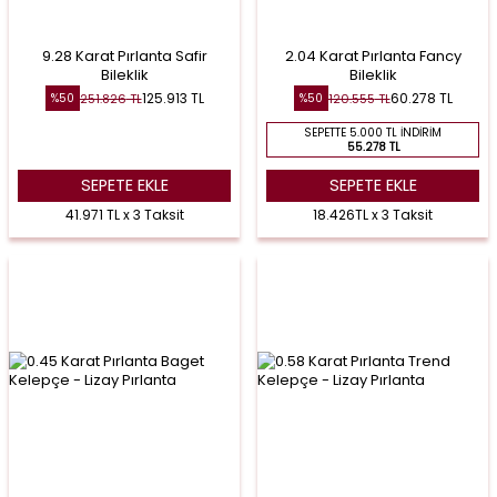
9.28 Karat Pırlanta Safir
2.04 Karat Pırlanta Fancy
Bileklik
Bileklik
125.913
TL
60.278
TL
251.826
TL
120.555
TL
%
50
%
50
SEPETTE 5.000 TL İNDIRIM
55.278 TL
SEPETE EKLE
SEPETE EKLE
41.971 TL x 3 Taksit
18.426TL x 3 Taksit