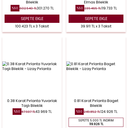
Bileklik
Elmas Bileklik
301.270
TL
119.733
TL
602.540
TL
239.465
TL
%
50
%
50
SEPETE EKLE
SEPETE EKLE
100.423 TL x 3 Taksit
39.911 TL x 3 Taksit
0.38 Karat Pırlanta Yuvarlak
0.81 Karat Pırlanta Baget
Taşlı Bileklik
Bileklik
43.969
TL
124.926
TL
87.937
TL
249.852
TL
%
50
%
50
SEPETTE 5.000 TL İNDIRIM
119.926 TL