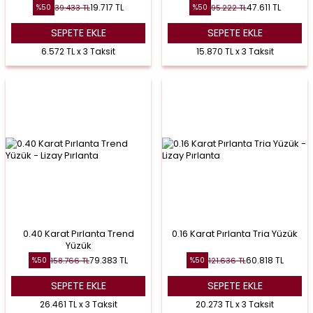
19.717
TL
47.611
TL
39.433
TL
95.222
TL
%
50
%
50
SEPETE EKLE
SEPETE EKLE
6.572 TL x 3 Taksit
15.870 TL x 3 Taksit
0.40 Karat Pırlanta Trend
0.16 Karat Pırlanta Tria Yüzük
Yüzük
79.383
TL
60.818
TL
158.766
TL
121.636
TL
%
50
%
50
SEPETE EKLE
SEPETE EKLE
26.461 TL x 3 Taksit
20.273 TL x 3 Taksit