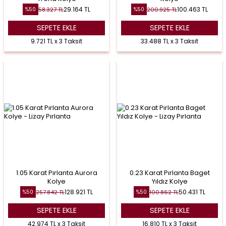
29.164
TL
100.463
TL
58.327
TL
200.925
TL
%
50
%
50
SEPETE EKLE
SEPETE EKLE
9.721 TL x 3 Taksit
33.488 TL x 3 Taksit
1.05 Karat Pırlanta Aurora
0.23 Karat Pırlanta Baget
Kolye
Yıldız Kolye
128.921
TL
50.431
TL
257.842
TL
100.862
TL
%
50
%
50
SEPETE EKLE
SEPETE EKLE
42.974 TL x 3 Taksit
16.810 TL x 3 Taksit