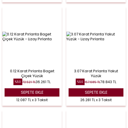
0.12 Karat Pırlanta Baget
3.07 Karat Pırlanta Yakut
Çiçek Yüzük
Yüzük
36.261
TL
78.843
TL
72.521
TL
157.685
TL
%
50
%
50
SEPETE EKLE
SEPETE EKLE
12.087 TL x 3 Taksit
26.281 TL x 3 Taksit