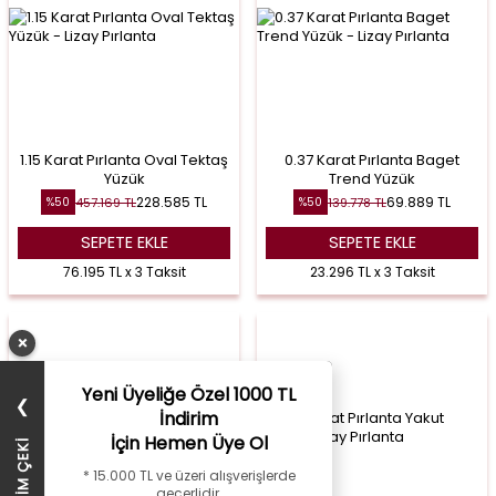
1.15 Karat Pırlanta Oval Tektaş
0.37 Karat Pırlanta Baget
Yüzük
Trend Yüzük
228.585
TL
69.889
TL
457.169
TL
139.778
TL
%
50
%
50
SEPETE EKLE
SEPETE EKLE
76.195 TL x 3 Taksit
23.296 TL x 3 Taksit
×
Yeni Üyeliğe Özel 1000 TL
❯
İndirim
İçin Hemen Üye Ol
* 15.000 TL ve üzeri alışverişlerde
geçerlidir.