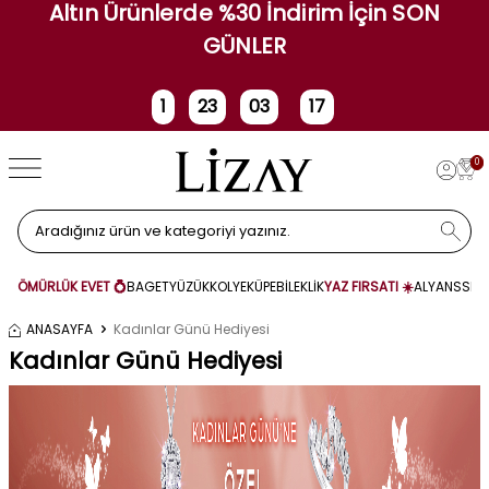
Altın Ürünlerde %30 İndirim İçin SON
GÜNLER
1
23
03
16
Gün
Saat
Dakika
Saniye
0
ÖMÜRLÜK EVET 💍
BAGET
YÜZÜK
KOLYE
KÜPE
BİLEKLİK
YAZ FIRSATI ☀️
ALYANS
SET
ANASAYFA
Kadınlar Günü Hediyesi
Kadınlar Günü Hediyesi