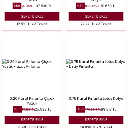
37.530
TL
81.663
TL
75.059
TL
163.325
TL
%
50
%
50
SEPETE EKLE
SEPETE EKLE
12.510 TL x 3 Taksit
27.221 TL x 3 Taksit
0.20 Karat Pırlanta Çiçek
0.75 Karat Pırlanta Lotus Kolye
Yüzük
25.592
TL
89.817
TL
51.183
TL
179.634
TL
%
50
%
50
SEPETE EKLE
SEPETE EKLE
8.531 TL x 3 Taksit
29.939 TL x 3 Taksit