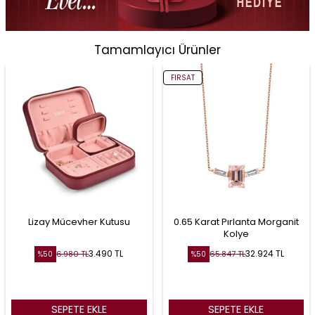
Tamamlayıcı Ürünler
FIRSAT
Lizay Mücevher Kutusu
0.65 Karat Pırlanta Morganit
Kolye
3.490
TL
32.924
TL
6.980
TL
65.847
TL
%
50
%
50
SEPETE EKLE
SEPETE EKLE