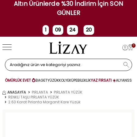
Altın Ürünlerde %30 İndirim İçin SON
GÜNLER
1
09
24
20
Gün
Saat
Dakika
Saniye
0
ÖMÜRLÜK EVET 💍
BAGET
YÜZÜK
KOLYE
KÜPE
BİLEKLİK
YAZ FIRSATI ☀️
ALYANS
SET
ANASAYFA
PIRLANTA
PIRLANTA YÜZÜK
RENKLİ TAŞLI PIRLANTA YÜZÜK
2.63 Karat Pırlanta Morganit Kare Yüzük