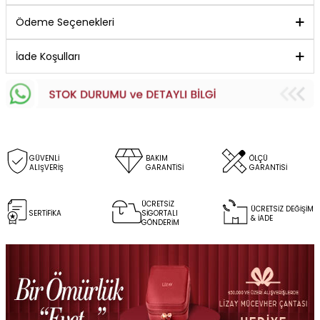
Ödeme Seçenekleri
İade Koşulları
GÜVENLİ
BAKIM
ÖLÇÜ
ALIŞVERİŞ
GARANTİSİ
GARANTİSİ
ÜCRETSİZ
ÜCRETSİZ DEĞİŞİM
SERTİFİKA
SİGORTALI
& İADE
GÖNDERİM