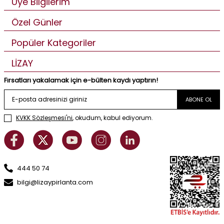
Üye Bilgilerim
Özel Günler
Popüler Kategoriler
LİZAY
Fırsatları yakalamak için e-bülten kaydı yaptırın!
ABONE OL
KVKK Sözleşmesi'ni
, okudum, kabul ediyorum.
444 50 74
bilgi@lizaypirlanta.com