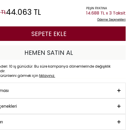
PEŞİN FİYATINA
44.063
TL
TL
14.688 TL x 3 Taksit
Ödeme Seçenekleri
SEPETE EKLE
HEMEN SATIN AL
eri: 10 iş günüdür. Bu süre kampanya dönemlerinde değişiklik
dir.
o
ürünlerini görmek için
tıklayınız.
aması
enekleri
rı