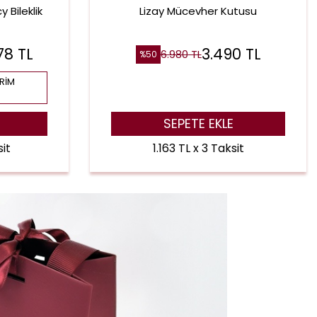
 Bileklik
Lizay Mücevher Kutusu
78
TL
3.490
TL
6.980
TL
%
50
IRIM
SEPETE EKLE
it
1.163 TL x 3 Taksit