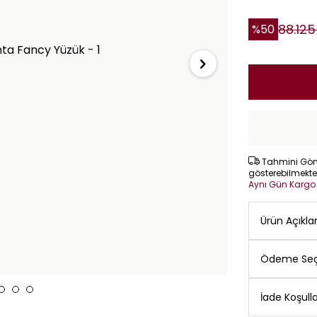
88.125
%
50
Tahmini Gönd
gösterebilmekte
Aynı Gün Karg
Ürün Açıkl
Ödeme Seç
İade Koşulla