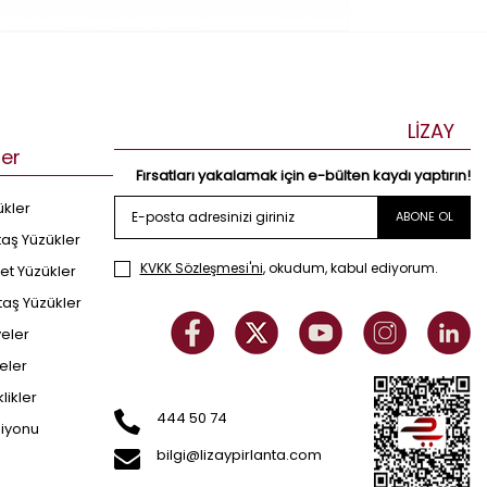
LİZAY
ler
Fırsatları yakalamak için e-bülten kaydı yaptırın!
ükler
ABONE OL
taş Yüzükler
KVKK Sözleşmesi'ni
, okudum, kabul ediyorum.
et Yüzükler
taş Yüzükler
yeler
eler
klikler
444 50 74
siyonu
bilgi@lizaypirlanta.com