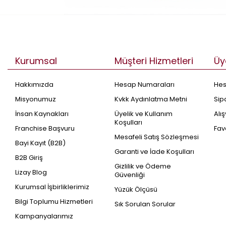
Kurumsal
Müşteri Hizmetleri
Üy
Hakkımızda
Hesap Numaraları
He
Misyonumuz
Kvkk Aydınlatma Metni
Sip
İnsan Kaynakları
Üyelik ve Kullanım
Alı
Koşulları
Franchise Başvuru
Fav
Mesafeli Satış Sözleşmesi
Bayi Kayıt (B2B)
Garanti ve İade Koşulları
B2B Giriş
Gizlilik ve Ödeme
Lizay Blog
Güvenliği
Kurumsal İşbirliklerimiz
Yüzük Ölçüsü
Bilgi Toplumu Hizmetleri
Sık Sorulan Sorular
Kampanyalarımız