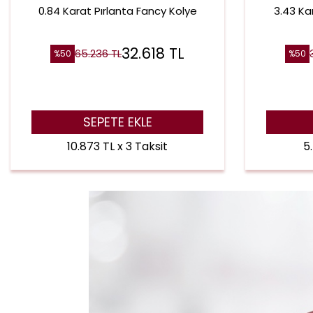
0.84 Karat Pırlanta Fancy Kolye
3.43 Ka
32.618
TL
65.236
TL
%
50
%
50
SEPETE EKLE
10.873 TL x 3 Taksit
5