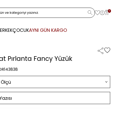
0
ERKEK
ÇOCUK
AYNI GÜN KARGO
rat Pırlanta Fancy Yüzük
 DR143838