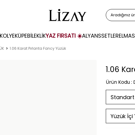
KOLYE
KÜPE
BİLEKLİK
YAZ FIRSATI ☀️
ALYANS
SETLER
ELMAS
ZÜK
1.06 Karat Pırlanta Fancy Yüzük
1.06 Ka
Ürün Kodu :