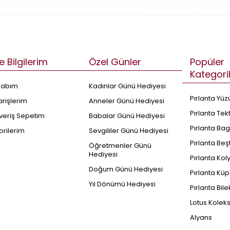
e Bilgilerim
Özel Günler
Popüler
Kategori
sabım
Kadınlar Günü Hediyesi
Pırlanta Yüz
arişlerim
Anneler Günü Hediyesi
Pırlanta Tek
şveriş Sepetim
Babalar Günü Hediyesi
Pırlanta Bag
orilerim
Sevgililer Günü Hediyesi
Pırlanta Beş
Öğretmenler Günü
Hediyesi
Pırlanta Kol
Doğum Günü Hediyesi
Pırlanta Küp
Yıl Dönümü Hediyesi
Pırlanta Bile
Lotus Kolek
Alyans