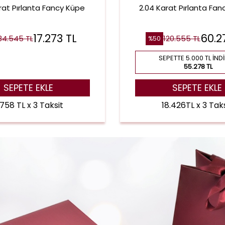
rat Pırlanta Fancy Küpe
2.04 Karat Pırlanta Fancy
17.273
TL
60.2
34.545
TL
120.555
TL
%
50
SEPETTE 5.000 TL İND
55.278 TL
SEPETE EKLE
SEPETE EKLE
.758 TL x 3 Taksit
18.426TL x 3 Taks