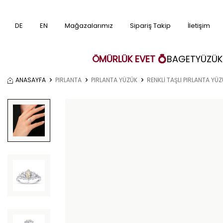
DE
EN
Mağazalarımız
Sipariş Takip
İletişim
ÖMÜRLÜK EVET 💍
BAGET
YÜZÜK
ANASAYFA
PIRLANTA
PIRLANTA YÜZÜK
RENKLİ TAŞLI PIRLANTA YÜ