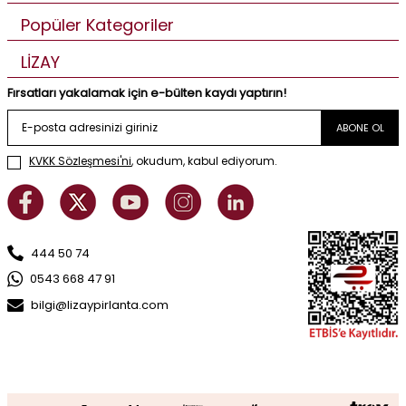
Popüler Kategoriler
LİZAY
Fırsatları yakalamak için e-bülten kaydı yaptırın!
ABONE OL
KVKK Sözleşmesi'ni
, okudum, kabul ediyorum.
444 50 74
0543 668 47 91
bilgi@lizaypirlanta.com