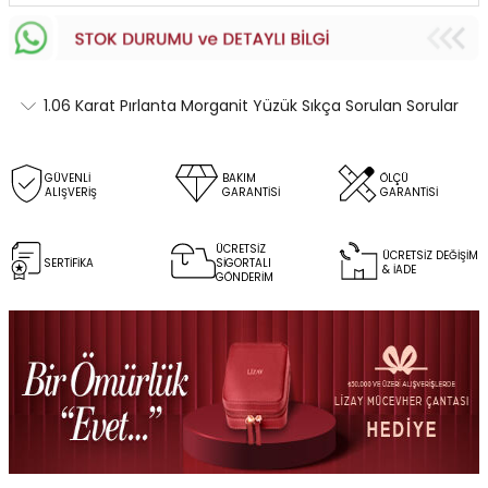
1.06 Karat Pırlanta Morganit Yüzük Sıkça Sorulan Sorular
GÜVENLİ
BAKIM
ÖLÇÜ
ALIŞVERİŞ
GARANTİSİ
GARANTİSİ
ÜCRETSİZ
ÜCRETSİZ DEĞİŞİM
SERTİFİKA
SİGORTALI
& İADE
GÖNDERİM