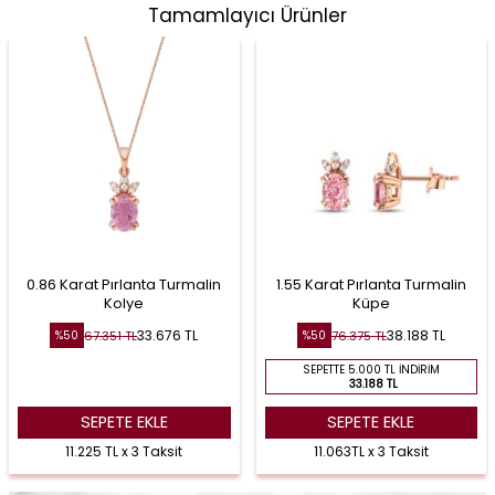
Tamamlayıcı Ürünler
0.86 Karat Pırlanta Turmalin
1.55 Karat Pırlanta Turmalin
Kolye
Küpe
33.676
TL
38.188
TL
67.351
TL
76.375
TL
%
50
%
50
SEPETTE 5.000 TL İNDIRIM
33.188 TL
SEPETE EKLE
SEPETE EKLE
11.225 TL x 3 Taksit
11.063TL x 3 Taksit