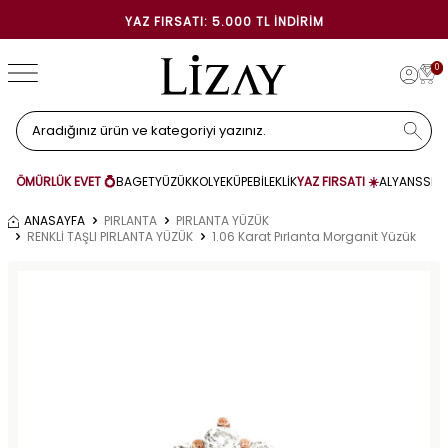
YAZ FIRSATI: 5.000 TL İNDIRIM
0
ÖMÜRLÜK EVET 💍
BAGET
YÜZÜK
KOLYE
KÜPE
BİLEKLİK
YAZ FIRSATI ☀️
ALYANS
SET
ANASAYFA
PIRLANTA
PIRLANTA YÜZÜK
RENKLİ TAŞLI PIRLANTA YÜZÜK
1.06 Karat Pırlanta Morganit Yüzük