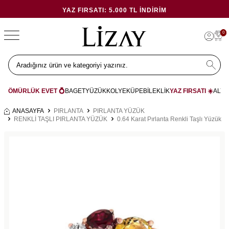
YAZ FIRSATI: 5.000 TL İNDIRIM
0
ÖMÜRLÜK EVET 💍
BAGET
YÜZÜK
KOLYE
KÜPE
BİLEKLİK
YAZ FIRSATI ☀️
ALYA
ANASAYFA
PIRLANTA
PIRLANTA YÜZÜK
RENKLİ TAŞLI PIRLANTA YÜZÜK
0.64 Karat Pırlanta Renkli Taşlı Yüzük