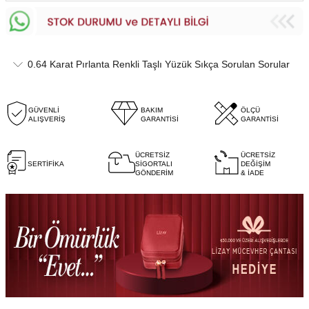
0.64 Karat Pırlanta Renkli Taşlı Yüzük Sıkça Sorulan Sorular
GÜVENLİ
BAKIM
ÖLÇÜ
ALIŞVERİŞ
GARANTİSİ
GARANTİSİ
ÜCRETSİZ
ÜCRETSİZ
SERTİFİKA
SİGORTALI
DEĞİŞİM
GÖNDERİM
& İADE