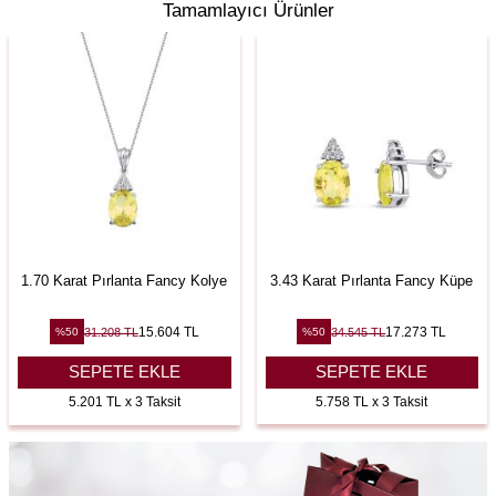
Tamamlayıcı Ürünler
1.70 Karat Pırlanta Fancy Kolye
3.43 Karat Pırlanta Fancy Küpe
15.604
TL
17.273
TL
31.208
TL
34.545
TL
%
50
%
50
SEPETE EKLE
SEPETE EKLE
5.201 TL x 3 Taksit
5.758 TL x 3 Taksit