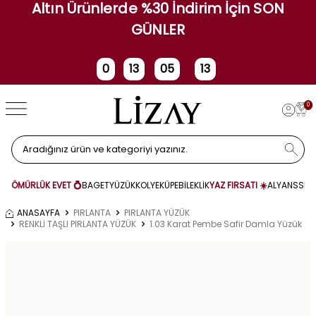
Altın Ürünlerde %30 İndirim İçin SON
GÜNLER
0
13
05
13
Gün
Saat
Dakika
Saniye
0
ÖMÜRLÜK EVET 💍
BAGET
YÜZÜK
KOLYE
KÜPE
BİLEKLİK
YAZ FIRSATI ☀️
ALYANS
SET
ANASAYFA
PIRLANTA
PIRLANTA YÜZÜK
RENKLİ TAŞLI PIRLANTA YÜZÜK
1.03 Karat Pembe Safir Damla Yüzük