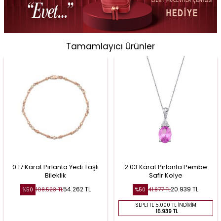
Tamamlayıcı Ürünler
0.17 Karat Pırlanta Yedi Taşlı
2.03 Karat Pırlanta Pembe
Bileklik
Safir Kolye
54.262
TL
20.939
TL
108.523
TL
41.877
TL
%
50
%
50
SEPETTE 5.000 TL İNDIRIM
15.939 TL