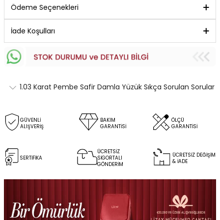
Ödeme Seçenekleri
İade Koşulları
1.03 Karat Pembe Safir Damla Yüzük Sıkça Sorulan Sorular
GÜVENLİ
BAKIM
ÖLÇÜ
ALIŞVERİŞ
GARANTİSİ
GARANTİSİ
ÜCRETSİZ
ÜCRETSİZ DEĞİŞİM
SERTİFİKA
SİGORTALI
& İADE
GÖNDERİM