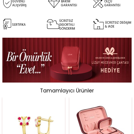
GÜVENLİ
BAKIM
ÖLÇÜ
ALIŞVERİŞ
GARANTİSİ
GARANTİSİ
ÜCRETSİZ
ÜCRETSİZ DEĞİŞİM
SERTİFİKA
SİGORTALI
& İADE
GÖNDERİM
Tamamlayıcı Ürünler