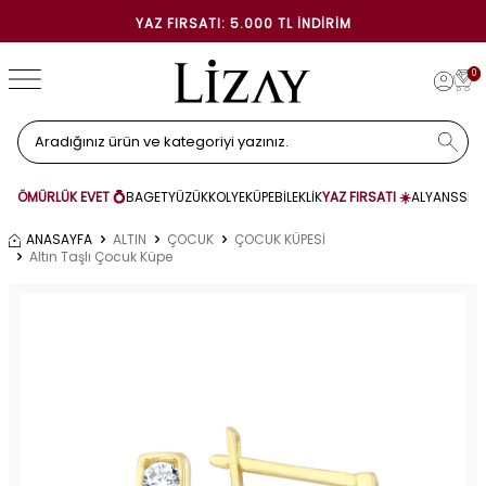
YAZ FIRSATI: 5.000 TL İNDIRIM
0
ÖMÜRLÜK EVET 💍
BAGET
YÜZÜK
KOLYE
KÜPE
BİLEKLİK
YAZ FIRSATI ☀️
ALYANS
SET
ANASAYFA
ALTIN
ÇOCUK
ÇOCUK KÜPESİ
Altın Taşlı Çocuk Küpe