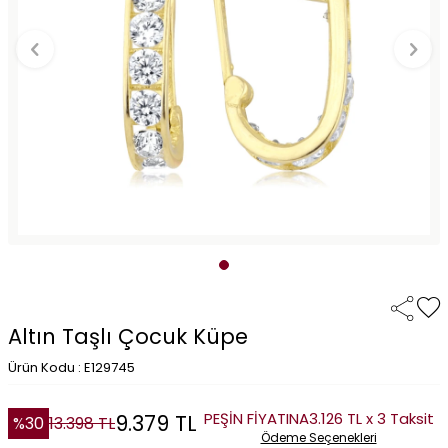
Altın Taşlı Çocuk Küpe
Ürün Kodu : E129745
PEŞİN FİYATINA
3.126 TL x 3 Taksit
9.379
TL
%
30
13.398
TL
Ödeme Seçenekleri