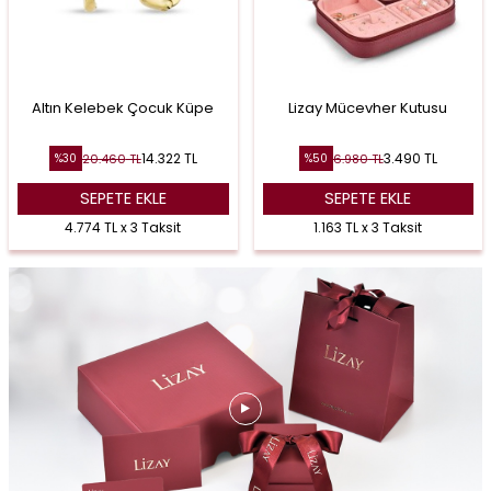
Altın Kelebek Çocuk Küpe
Lizay Mücevher Kutusu
14.322
TL
3.490
TL
20.460
TL
6.980
TL
%
30
%
50
SEPETE EKLE
SEPETE EKLE
4.774 TL x 3 Taksit
1.163 TL x 3 Taksit