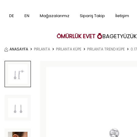
DE
EN
Mağazalarımız
Sipariş Takip
İletişim
ÖMÜRLÜK EVET 💍
BAGET
YÜZÜK
ANASAYFA
PIRLANTA
PIRLANTA KÜPE
PIRLANTA TREND KÜPE
0.1