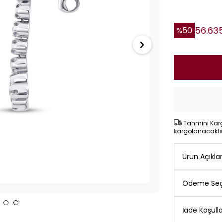
56.63
%
50
Tahmini Kargo
kargolanacaktı
Ürün Açıkl
Ödeme Seç
İade Koşulla