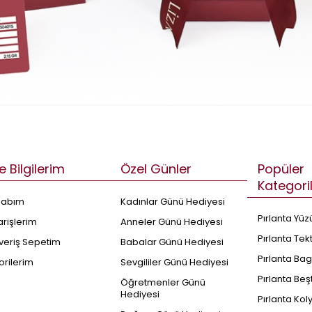
e Bilgilerim
Özel Günler
Popüler
Kategori
sabım
Kadınlar Günü Hediyesi
Pırlanta Yüz
arişlerim
Anneler Günü Hediyesi
Pırlanta Tek
şveriş Sepetim
Babalar Günü Hediyesi
Pırlanta Bag
orilerim
Sevgililer Günü Hediyesi
Pırlanta Beş
Öğretmenler Günü
Hediyesi
Pırlanta Kol