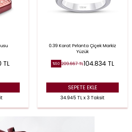
tusu
0.39 Karat Pırlanta Çiçek Markiz
Yüzük
0
TL
104.834
TL
209.667
TL
%
50
SEPETE EKLE
it
34.945 TL x 3 Taksit