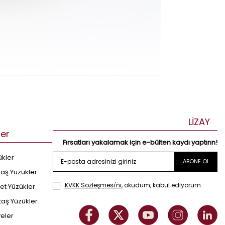
LİZAY
ler
Fırsatları yakalamak için e-bülten kaydı yaptırın!
ükler
ABONE OL
taş Yüzükler
KVKK Sözleşmesi'ni
, okudum, kabul ediyorum.
et Yüzükler
taş Yüzükler
yeler