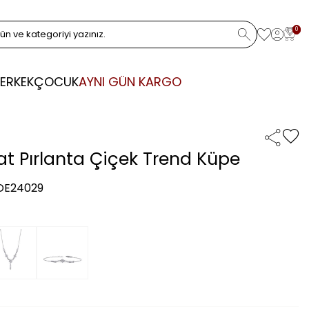
0
ERKEK
ÇOCUK
AYNI GÜN KARGO
rat Pırlanta Çiçek Trend Küpe
 DE24029