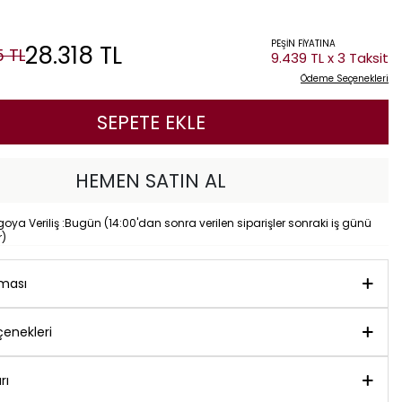
PEŞİN FİYATINA
28.318
TL
5
TL
9.439 TL x 3 Taksit
Ödeme Seçenekleri
SEPETE EKLE
HEMEN SATIN AL
ya Veriliş :Bugün (14:00'dan sonra verilen siparişler sonraki iş günü
r)
aması
enekleri
rı