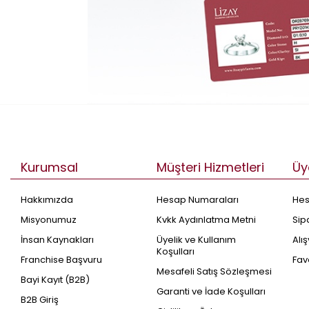
Kurumsal
Müşteri Hizmetleri
Üy
Hakkımızda
Hesap Numaraları
He
Misyonumuz
Kvkk Aydınlatma Metni
Sip
İnsan Kaynakları
Üyelik ve Kullanım
Alı
Koşulları
Franchise Başvuru
Fav
Mesafeli Satış Sözleşmesi
Bayi Kayıt (B2B)
Garanti ve İade Koşulları
B2B Giriş