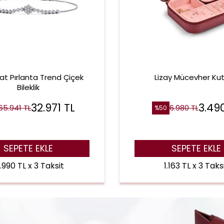
rat Pırlanta Trend Çiçek
Lizay Mücevher Ku
Bileklik
32.971
TL
3.49
65.941
TL
6.980
TL
%
50
SEPETE EKLE
SEPETE EKLE
.990 TL x 3 Taksit
1.163 TL x 3 Taks