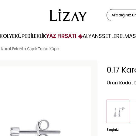
KOLYE
KÜPE
BİLEKLİK
YAZ FIRSATI ☀️
ALYANS
SETLER
ELMAS
7 Karat Pırlanta Çiçek Trend Küpe
0.17 Ka
Ürün Kodu :
Seçiniz