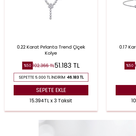
0.22 Karat Pırlanta Trend Çiçek
0.17 Ka
Kolye
51.183
TL
102.366
TL
%
50
%
50
SEPETTE 5.000 TL İNDIRIM
46.183 TL
SEPETE EKLE
15.394TL x 3 Taksit
10