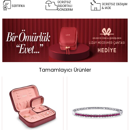
ÜCRETSİZ
ÜCRETSİZ DEĞİŞİM
SERTİFİKA
SİGORTALI
& İADE
GÖNDERİM
Tamamlayıcı Ürünler