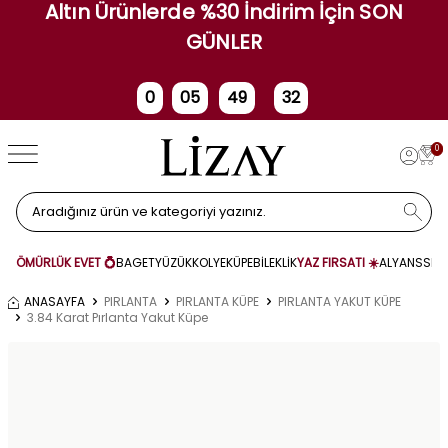
Altın Ürünlerde %30 İndirim İçin SON
GÜNLER
0
05
49
31
Gün
Saat
Dakika
Saniye
0
ÖMÜRLÜK EVET 💍
BAGET
YÜZÜK
KOLYE
KÜPE
BİLEKLİK
YAZ FIRSATI ☀️
ALYANS
SET
ANASAYFA
PIRLANTA
PIRLANTA KÜPE
PIRLANTA YAKUT KÜPE
3.84 Karat Pırlanta Yakut Küpe