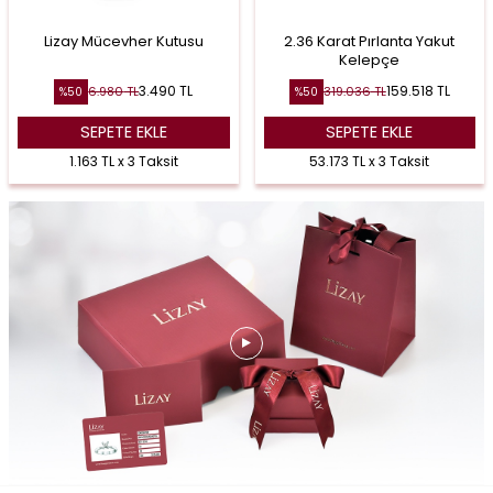
Lizay Mücevher Kutusu
2.36 Karat Pırlanta Yakut
Kelepçe
3.490
TL
159.518
TL
6.980
TL
319.036
TL
%
50
%
50
SEPETE EKLE
SEPETE EKLE
1.163 TL x 3 Taksit
53.173 TL x 3 Taksit