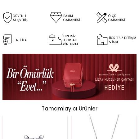
GÜVENLİ
BAKIM
ÖLÇÜ
ALIŞVERİŞ
GARANTİSİ
GARANTİSİ
ÜCRETSİZ
ÜCRETSİZ DEĞİŞİM
SERTİFİKA
SİGORTALI
& İADE
GÖNDERİM
Tamamlayıcı Ürünler