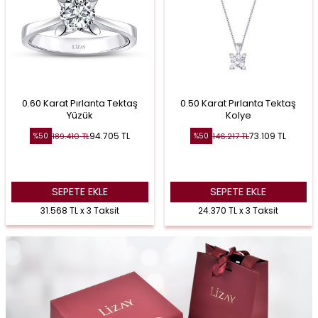
0.60 Karat Pırlanta Tektaş
0.50 Karat Pırlanta Tektaş
Yüzük
Kolye
94.705
TL
73.109
TL
189.410
TL
146.217
TL
%
50
%
50
SEPETE EKLE
SEPETE EKLE
31.568 TL x 3 Taksit
24.370 TL x 3 Taksit