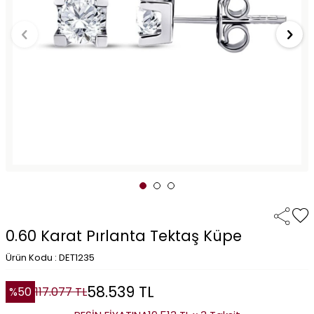
0.60 Karat Pırlanta Tektaş Küpe
Ürün Kodu : DET1235
58.539
TL
%
50
117.077
TL