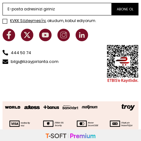
ABONE OL
KVKK Sözleşmesi'ni
, okudum, kabul ediyorum.
444 50 74
bilgi@lizaypirlanta.com
0.60 Karat Pırlanta Tektaş Küpe
SEPETE EKLE
117.077
TL
58.539
TL