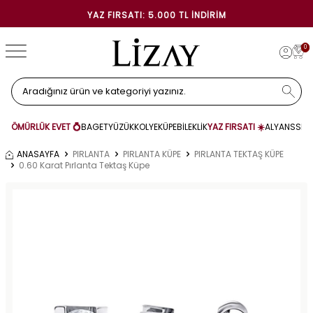
YAZ FIRSATI: 5.000 TL İNDIRIM
0
ÖMÜRLÜK EVET 💍
BAGET
YÜZÜK
KOLYE
KÜPE
BİLEKLİK
YAZ FIRSATI ☀️
ALYANS
SET
ANASAYFA
PIRLANTA
PIRLANTA KÜPE
PIRLANTA TEKTAŞ KÜPE
0.60 Karat Pırlanta Tektaş Küpe