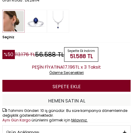
Ürün Kodu : DE28114
Seçiniz
Sepette Ek İndirim
56.588
TL
%
50
113.176
TL
51.588
TL
PEŞİN FİYATINA
17.196TL x 3 Taksit
Ödeme Seçenekleri
SEPETE EKLE
HEMEN SATIN AL
Tahmini Gönderi: 10 iş günüdür. Bu süre kampanya dönemlerinde
değişiklik gösterebilmektedir.
Aynı Gün Kargo
ürünlerini görmek için
tıklayınız.
Ürün Açıklaması