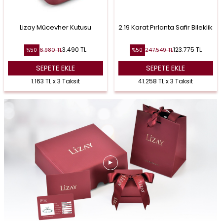
Lizay Mücevher Kutusu
2.19 Karat Pırlanta Safir Bileklik
3.490
TL
123.775
TL
6.980
TL
247.549
TL
%
50
%
50
SEPETE EKLE
SEPETE EKLE
1.163 TL x 3 Taksit
41.258 TL x 3 Taksit