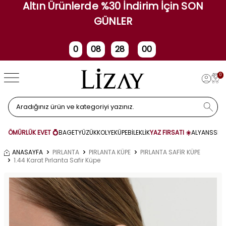
Altın Ürünlerde %30 İndirim İçin SON
GÜNLER
0
08
28
00
Gün
Saat
Dakika
Saniye
0
ÖMÜRLÜK EVET 💍
BAGET
YÜZÜK
KOLYE
KÜPE
BİLEKLİK
YAZ FIRSATI ☀️
ALYANS
SET
ANASAYFA
PIRLANTA
PIRLANTA KÜPE
PIRLANTA SAFİR KÜPE
1.44 Karat Pırlanta Safir Küpe