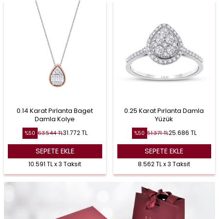
0.14 Karat Pırlanta Baget
0.25 Karat Pırlanta Damla
Damla Kolye
Yüzük
31.772
TL
25.686
TL
63.544
TL
51.371
TL
%
50
%
50
SEPETE EKLE
SEPETE EKLE
10.591 TL x 3 Taksit
8.562 TL x 3 Taksit