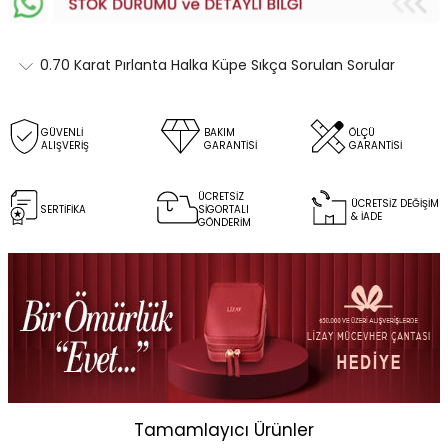
0.70 Karat Pırlanta Halka Küpe Sıkça Sorulan Sorular
GÜVENLİ
BAKIM
ÖLÇÜ
ALIŞVERİŞ
GARANTİSİ
GARANTİSİ
ÜCRETSİZ
ÜCRETSİZ DEĞİŞİM
SERTİFİKA
SİGORTALI
& İADE
GÖNDERİM
Tamamlayıcı Ürünler