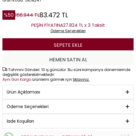
Ürün Kodu : DE19247
83.472
TL
%
50
166.944
TL
PEŞİN FİYATINA
27.824 TL x 3 Taksit
Ödeme Seçenekleri
SEPETE EKLE
HEMEN SATIN AL
Tahmini Gönderi: 10 iş günüdür. Bu süre kampanya dönemlerinde
değişiklik gösterebilmektedir.
Aynı Gün Kargo
ürünlerini görmek için
tıklayınız.
Ürün Açıklaması
Ödeme Seçenekleri
İade Koşulları