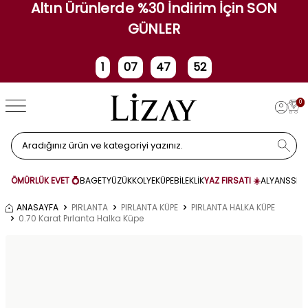
Altın Ürünlerde %30 İndirim İçin SON
GÜNLER
1
07
47
52
Gün
Saat
Dakika
Saniye
0
ÖMÜRLÜK EVET 💍
BAGET
YÜZÜK
KOLYE
KÜPE
BİLEKLİK
YAZ FIRSATI ☀️
ALYANS
SET
ANASAYFA
PIRLANTA
PIRLANTA KÜPE
PIRLANTA HALKA KÜPE
0.70 Karat Pırlanta Halka Küpe