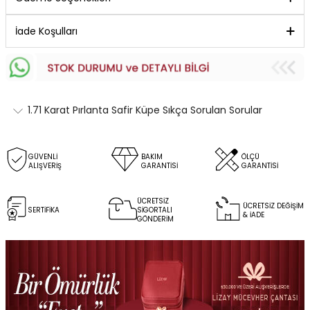
İade Koşulları
1.71 Karat Pırlanta Safir Küpe Sıkça Sorulan Sorular
GÜVENLİ
BAKIM
ÖLÇÜ
ALIŞVERİŞ
GARANTİSİ
GARANTİSİ
ÜCRETSİZ
ÜCRETSİZ DEĞİŞİM
SERTİFİKA
SİGORTALI
& İADE
GÖNDERİM