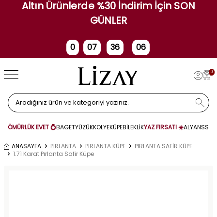
Altın Ürünlerde %30 İndirim İçin SON
GÜNLER
0
07
36
06
Gün
Saat
Dakika
Saniye
0
ÖMÜRLÜK EVET 💍
BAGET
YÜZÜK
KOLYE
KÜPE
BİLEKLİK
YAZ FIRSATI ☀️
ALYANS
SET
ANASAYFA
PIRLANTA
PIRLANTA KÜPE
PIRLANTA SAFİR KÜPE
1.71 Karat Pırlanta Safir Küpe