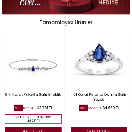
Tamamlayıcı Ürünler
0.71 Karat Pırlanta Safir Bileklik
1.61 Karat Pırlanta Damla Safir
Yüzük
43.781
TL
34.639
TL
87.561
TL
69.278
TL
%
50
%
50
SEPETTE 5.000 TL İNDIRIM
38.781 TL
SEPETE EKLE
SEPETE EKLE