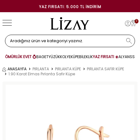
YAZ FIRSATI: 5.000 TL İNDIRIM
0
ÖMÜRLÜK EVET 💍
BAGET
YÜZÜK
KOLYE
KÜPE
BİLEKLİK
YAZ FIRSATI ☀️
ALYANS
SET
ANASAYFA
PIRLANTA
PIRLANTA KÜPE
PIRLANTA SAFİR KÜPE
1.90 Karat Elmas Pırlanta Safir Küpe