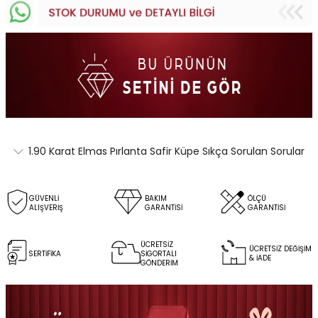
1.90 Karat Elmas Pırlanta Safir Küpe Sıkça Sorulan Sorular
GÜVENLİ
BAKIM
ÖLÇÜ
ALIŞVERİŞ
GARANTİSİ
GARANTİSİ
ÜCRETSİZ
ÜCRETSİZ DEĞİŞİM
SERTİFİKA
SİGORTALI
& İADE
GÖNDERİM