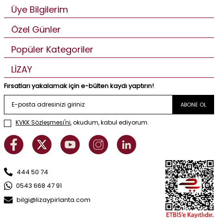
Üye Bilgilerim
Özel Günler
Popüler Kategoriler
LİZAY
Fırsatları yakalamak için e-bülten kaydı yaptırın!
ABONE OL
KVKK Sözleşmesi'ni
, okudum, kabul ediyorum.
444 50 74
0543 668 47 91
bilgi@lizaypirlanta.com