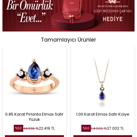
Tamamlayıcı Ürünler
0.85 Karat Pırlanta Elmas Safir
1.00 Karat Elmas Safir Kolye
Yüzük
22.419
TL
27.002
TL
44.838
TL
54.003
TL
%
50
%
50