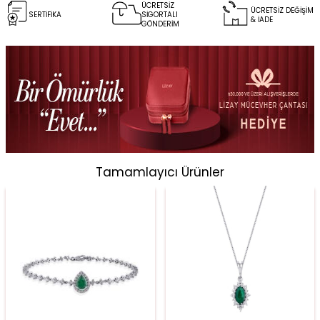
ÜCRETSİZ
ÜCRETSİZ DEĞİŞİM
SERTİFİKA
SİGORTALI
& İADE
GÖNDERİM
Tamamlayıcı Ürünler