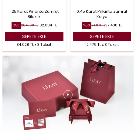
1.25 Karat Pırlanta Zümrüt
0.45 Karat Pırlanta Zümrüt
Bileklik
Kolye
102.084
TL
37.436
TL
204.168
TL
74.871
TL
%
50
%
50
SEPETE EKLE
SEPETE EKLE
34.028 TL x 3 Taksit
12.479 TL x 3 Taksit