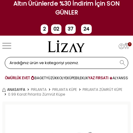
Altın Ürünlerde %30 İndirim İçin SON
GÜNLER
2
02
37
23
Gün
Saat
Dakika
Saniye
0
ÖMÜRLÜK EVET 💍
BAGET
YÜZÜK
KOLYE
KÜPE
BİLEKLİK
YAZ FIRSATI ☀️
ALYANS
SET
ANASAYFA
PIRLANTA
PIRLANTA KÜPE
PIRLANTA ZÜMRÜT KÜPE
0.99 Karat Pırlanta Zümrüt Küpe