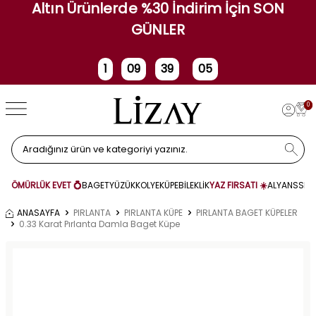
Altın Ürünlerde %30 İndirim İçin SON
GÜNLER
1
09
39
04
Gün
Saat
Dakika
Saniye
0
ÖMÜRLÜK EVET 💍
BAGET
YÜZÜK
KOLYE
KÜPE
BİLEKLİK
YAZ FIRSATI ☀️
ALYANS
SET
ANASAYFA
PIRLANTA
PIRLANTA KÜPE
PIRLANTA BAGET KÜPELER
0.33 Karat Pırlanta Damla Baget Küpe