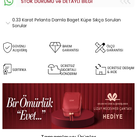
0.33 Karat Pırlanta Damla Baget Küpe Sıkça Sorulan
Sorular
GÜVENLİ
BAKIM
ÖLÇÜ
ALIŞVERİŞ
GARANTİSİ
GARANTİSİ
ÜCRETSİZ
ÜCRETSİZ DEĞİŞİM
SERTİFİKA
SİGORTALI
& İADE
GÖNDERİM