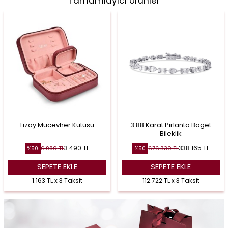
Tamamlayıcı Ürünler
Lizay Mücevher Kutusu
3.88 Karat Pırlanta Baget
Bileklik
3.490
TL
338.165
TL
6.980
TL
676.330
TL
%
50
%
50
SEPETE EKLE
SEPETE EKLE
1.163 TL x 3 Taksit
112.722 TL x 3 Taksit