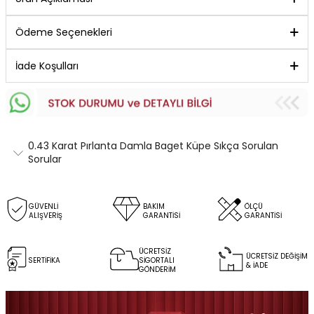
Ödeme Seçenekleri
İade Koşulları
0.43 Karat Pırlanta Damla Baget Küpe Sıkça Sorulan
Sorular
GÜVENLİ
BAKIM
ÖLÇÜ
ALIŞVERİŞ
GARANTİSİ
GARANTİSİ
ÜCRETSİZ
ÜCRETSİZ DEĞİŞİM
SERTİFİKA
SİGORTALI
& İADE
GÖNDERİM