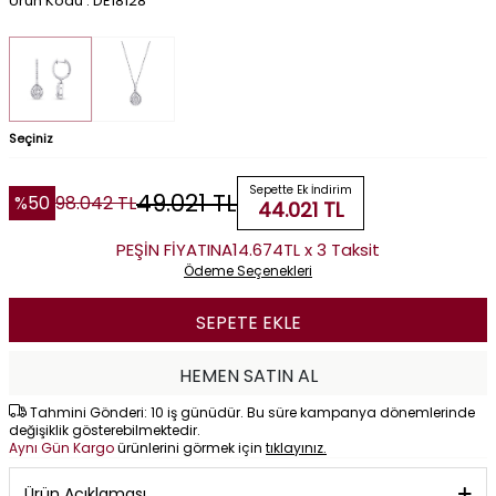
Ürün Kodu : DE18128
Seçiniz
Sepette Ek İndirim
49.021
TL
%
50
98.042
TL
44.021
TL
PEŞİN FİYATINA
14.674TL x 3 Taksit
Ödeme Seçenekleri
SEPETE EKLE
HEMEN SATIN AL
Tahmini Gönderi: 10 iş günüdür. Bu süre kampanya dönemlerinde
değişiklik gösterebilmektedir.
Aynı Gün Kargo
ürünlerini görmek için
tıklayınız.
Ürün Açıklaması