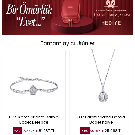
Tamamlayıcı Ürünler
0.45 Karat Pırlanta Damla
0.17 Karat Pırlanta Damla
Baget Kelepçe
Baget Kolye
81.287
TL
25.098
TL
162.573
TL
50.196
TL
%
50
%
50