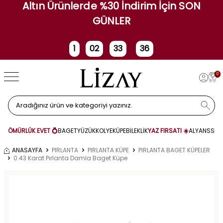
Altın Ürünlerde %30 İndirim İçin SON
GÜNLER
1
02
33
36
Gün
Saat
Dakika
Saniye
0
ÖMÜRLÜK EVET 💍
BAGET
YÜZÜK
KOLYE
KÜPE
BİLEKLİK
YAZ FIRSATI ☀️
ALYANS
SET
ANASAYFA
PIRLANTA
PIRLANTA KÜPE
PIRLANTA BAGET KÜPELER
0.43 Karat Pırlanta Damla Baget Küpe