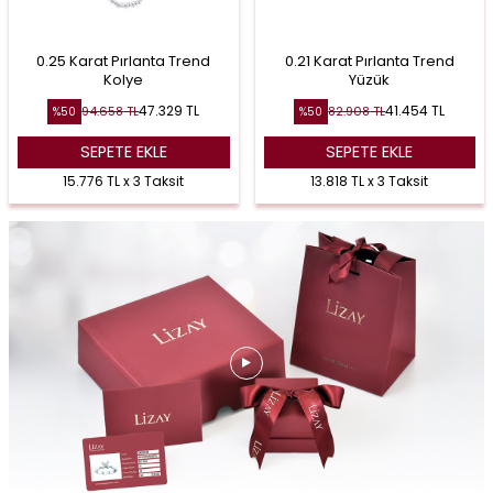
0.25 Karat Pırlanta Trend
0.21 Karat Pırlanta Trend
Kolye
Yüzük
47.329
TL
41.454
TL
94.658
TL
82.908
TL
%
50
%
50
SEPETE EKLE
SEPETE EKLE
15.776 TL x 3 Taksit
13.818 TL x 3 Taksit