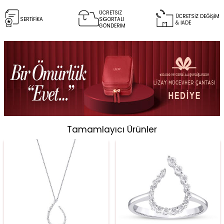
ÜCRETSİZ
ÜCRETSİZ DEĞİŞİM
SERTİFİKA
SİGORTALI
& İADE
GÖNDERİM
Tamamlayıcı Ürünler