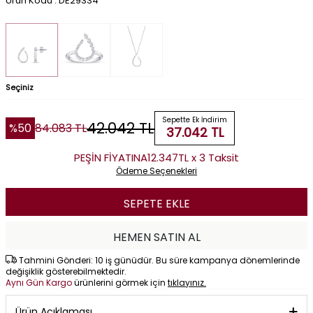
Ürün Kodu : DE29334
Seçiniz
Sepette Ek İndirim
42.042
TL
%
50
84.083
TL
37.042
TL
PEŞİN FİYATINA
12.347TL x 3 Taksit
Ödeme Seçenekleri
SEPETE EKLE
HEMEN SATIN AL
Tahmini Gönderi: 10 iş günüdür. Bu süre kampanya dönemlerinde
değişiklik gösterebilmektedir.
Aynı Gün Kargo
ürünlerini görmek için
tıklayınız.
Ürün Açıklaması