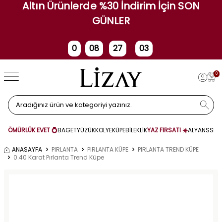
Altın Ürünlerde %30 İndirim İçin SON
GÜNLER
0
08
27
03
Gün
Saat
Dakika
Saniye
0
ÖMÜRLÜK EVET 💍
BAGET
YÜZÜK
KOLYE
KÜPE
BİLEKLİK
YAZ FIRSATI ☀️
ALYANS
SET
ANASAYFA
PIRLANTA
PIRLANTA KÜPE
PIRLANTA TREND KÜPE
0.40 Karat Pırlanta Trend Küpe