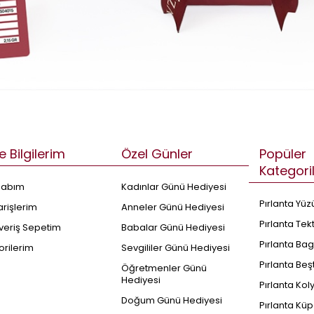
e Bilgilerim
Özel Günler
Popüler
Kategori
sabım
Kadınlar Günü Hediyesi
Pırlanta Yüz
arişlerim
Anneler Günü Hediyesi
Pırlanta Tek
şveriş Sepetim
Babalar Günü Hediyesi
Pırlanta Bag
orilerim
Sevgililer Günü Hediyesi
Pırlanta Beş
Öğretmenler Günü
Hediyesi
Pırlanta Kol
Doğum Günü Hediyesi
Pırlanta Küp