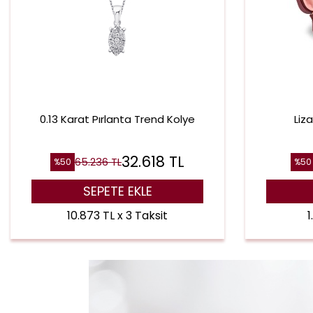
0.13 Karat Pırlanta Trend Kolye
Liz
32.618
TL
65.236
TL
%
50
%
50
SEPETE EKLE
10.873 TL x 3 Taksit
1