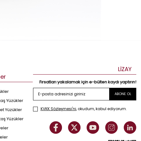
LİZAY
ler
Fırsatları yakalamak için e-bülten kaydı yaptırın!
ükler
ABONE OL
taş Yüzükler
KVKK Sözleşmesi'ni
, okudum, kabul ediyorum.
et Yüzükler
taş Yüzükler
yeler
eler