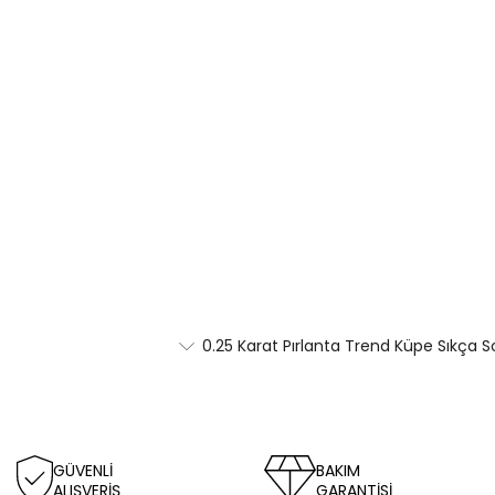
0.25 Karat Pırlanta Trend Küpe Sıkça S
GÜVENLİ
BAKIM
ALIŞVERİŞ
GARANTİSİ