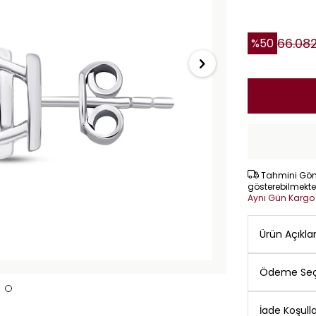
66.08
%
50
Tahmini Gönd
gösterebilmekte
Aynı Gün Karg
Ürün Açıkl
Ödeme Seç
İade Koşulla