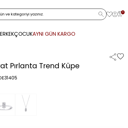
0
ERKEK
ÇOCUK
AYNI GÜN KARGO
rat Pırlanta Trend Küpe
 DE31405