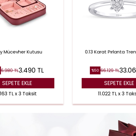
ay Mücevher Kutusu
0.13 Karat Pırlanta Tre
3.490
TL
33.0
6.980
TL
66.129
TL
%
50
SEPETE EKLE
SEPETE EKLE
.163 TL x 3 Taksit
11.022 TL x 3 Taks