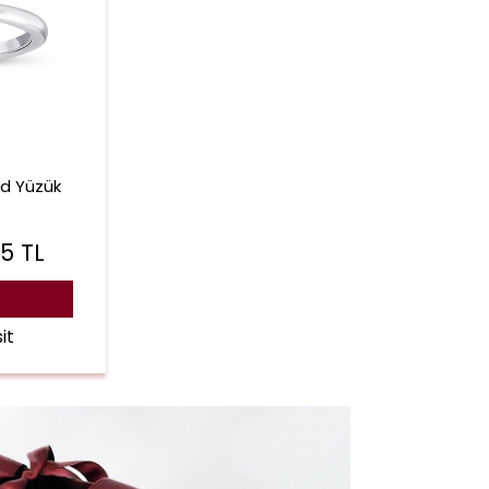
nd Yüzük
65
TL
it