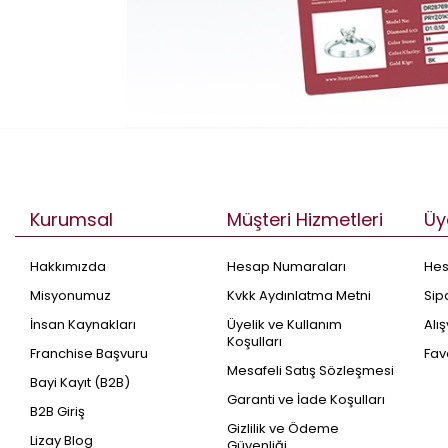
Kurumsal
Müşteri Hizmetleri
Üy
Hakkımızda
Hesap Numaraları
He
Misyonumuz
Kvkk Aydınlatma Metni
Sip
İnsan Kaynakları
Üyelik ve Kullanım
Alı
Koşulları
Franchise Başvuru
Fav
Mesafeli Satış Sözleşmesi
Bayi Kayıt (B2B)
Garanti ve İade Koşulları
B2B Giriş
Gizlilik ve Ödeme
Lizay Blog
Güvenliği