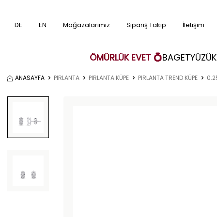
DE
EN
Mağazalarımız
Sipariş Takip
İletişim
ÖMÜRLÜK EVET 💍
BAGET
YÜZÜK
ANASAYFA
PIRLANTA
PIRLANTA KÜPE
PIRLANTA TREND KÜPE
0.2