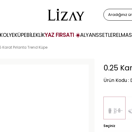
KOLYE
KÜPE
BİLEKLİK
YAZ FIRSATI ☀️
ALYANS
SETLER
ELMAS
5 Karat Pırlanta Trend Küpe
0.25 Ka
Ürün Kodu :
Seçiniz