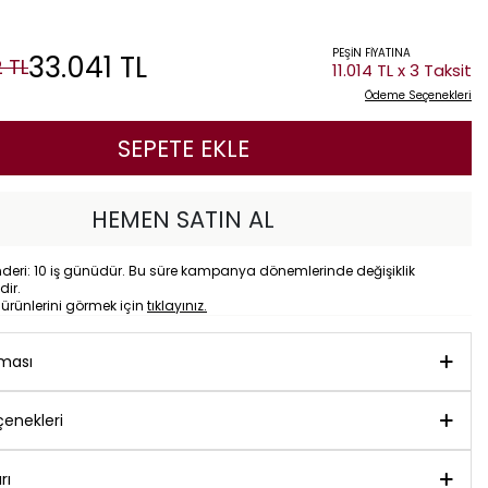
PEŞİN FİYATINA
33.041
TL
2
TL
11.014 TL x 3 Taksit
Ödeme Seçenekleri
SEPETE EKLE
HEMEN SATIN AL
eri: 10 iş günüdür. Bu süre kampanya dönemlerinde değişiklik
dir.
o
ürünlerini görmek için
tıklayınız.
aması
enekleri
rı