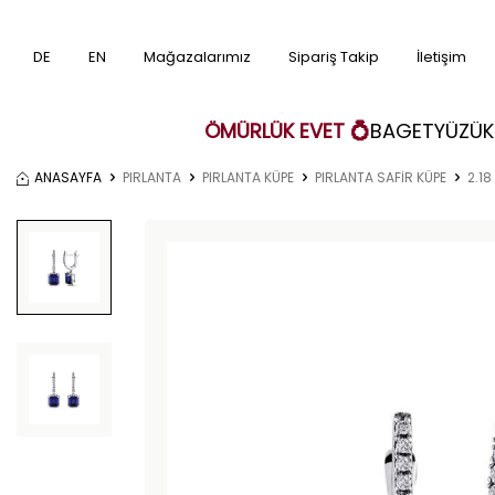
DE
EN
Mağazalarımız
Sipariş Takip
İletişim
ÖMÜRLÜK EVET 💍
BAGET
YÜZÜK
ANASAYFA
PIRLANTA
PIRLANTA KÜPE
PIRLANTA SAFİR KÜPE
2.18