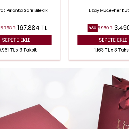
at Pırlanta Safir Bileklik
Lizay Mücevher Ku
167.884
TL
3.49
5.768
TL
6.980
TL
%
50
SEPETE EKLE
SEPETE EKLE
.961 TL x 3 Taksit
1.163 TL x 3 Taks