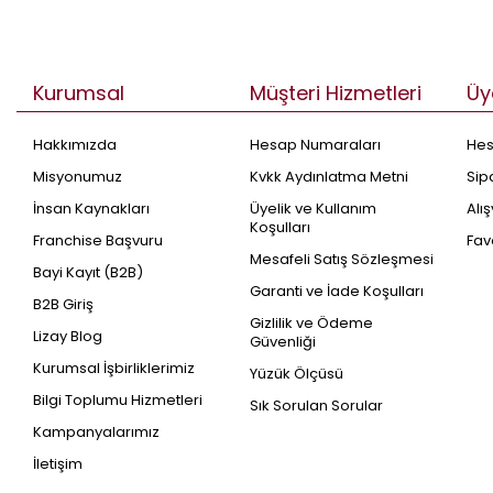
Kurumsal
Müşteri Hizmetleri
Üy
Hakkımızda
Hesap Numaraları
He
Misyonumuz
Kvkk Aydınlatma Metni
Sip
İnsan Kaynakları
Üyelik ve Kullanım
Alı
Koşulları
Franchise Başvuru
Fav
Mesafeli Satış Sözleşmesi
Bayi Kayıt (B2B)
Garanti ve İade Koşulları
B2B Giriş
Gizlilik ve Ödeme
Lizay Blog
Güvenliği
Kurumsal İşbirliklerimiz
Yüzük Ölçüsü
Bilgi Toplumu Hizmetleri
Sık Sorulan Sorular
Kampanyalarımız
İletişim