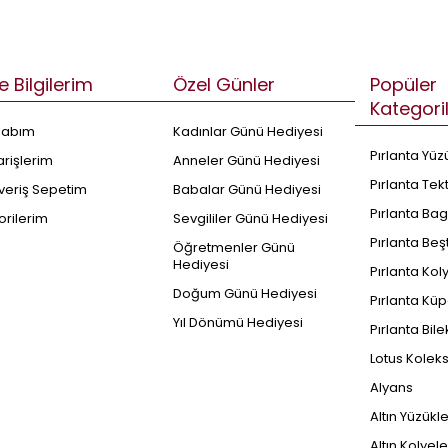
e Bilgilerim
Özel Günler
Popüler
Kategori
sabım
Kadınlar Günü Hediyesi
Pırlanta Yüz
arişlerim
Anneler Günü Hediyesi
Pırlanta Tek
şveriş Sepetim
Babalar Günü Hediyesi
Pırlanta Bag
orilerim
Sevgililer Günü Hediyesi
Pırlanta Beş
Öğretmenler Günü
Hediyesi
Pırlanta Kol
Doğum Günü Hediyesi
Pırlanta Küp
Yıl Dönümü Hediyesi
Pırlanta Bile
Lotus Kolek
Alyans
Altın Yüzükl
Altın Kolyele