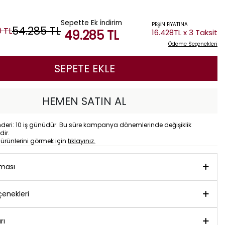
Sepette Ek İndirim
PEŞİN FİYATINA
54.285
TL
0
TL
49.285
TL
16.428TL x 3 Taksit
Ödeme Seçenekleri
SEPETE EKLE
HEMEN SATIN AL
eri: 10 iş günüdür. Bu süre kampanya dönemlerinde değişiklik
dir.
o
ürünlerini görmek için
tıklayınız.
aması
enekleri
rı