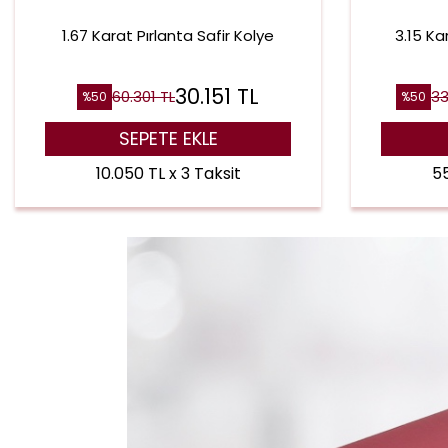
1.67 Karat Pırlanta Safir Kolye
3.15 Kar
30.151
TL
60.301
TL
33
%
50
%
50
SEPETE EKLE
10.050 TL x 3 Taksit
55