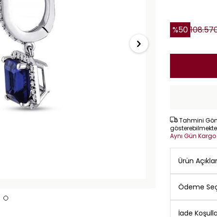
%
50
108.57
Tahmini Gönd
gösterebilmekte
Aynı Gün Karg
Ürün Açıkl
Ödeme Seç
İade Koşulla