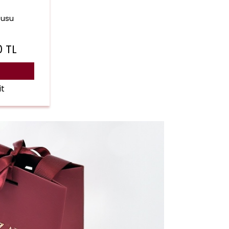
tusu
0
TL
it