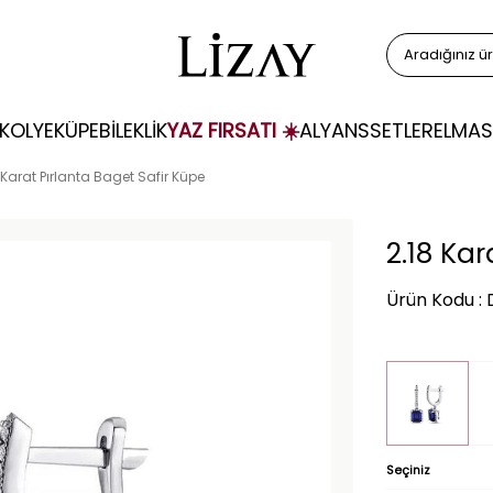
KOLYE
KÜPE
BİLEKLİK
YAZ FIRSATI ☀️
ALYANS
SETLER
ELMAS
 Karat Pırlanta Baget Safir Küpe
2.18 Kar
Ürün Kodu :
Seçiniz