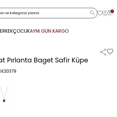
0
ERKEK
ÇOCUK
AYNI GÜN KARGO
at Pırlanta Baget Safir Küpe
 DE20379