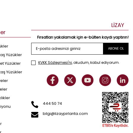
LİZAY
ler
Fırsatları yakalamak için e-bülten kaydı yaptırın!
ükler
ABONE OL
taş Yüzükler
KVKK Sözleşmesi'ni
, okudum, kabul ediyorum.
et Yüzükler
taş Yüzükler
yeler
eler
klikler
444 50 74
siyonu
bilgi@lizaypirlanta.com
er
r