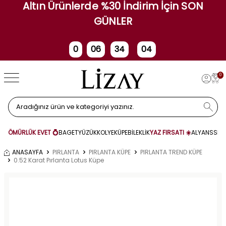
Altın Ürünlerde %30 İndirim İçin SON
GÜNLER
0
06
34
03
Gün
Saat
Dakika
Saniye
0
ÖMÜRLÜK EVET 💍
BAGET
YÜZÜK
KOLYE
KÜPE
BİLEKLİK
YAZ FIRSATI ☀️
ALYANS
SET
ANASAYFA
PIRLANTA
PIRLANTA KÜPE
PIRLANTA TREND KÜPE
0.52 Karat Pırlanta Lotus Küpe