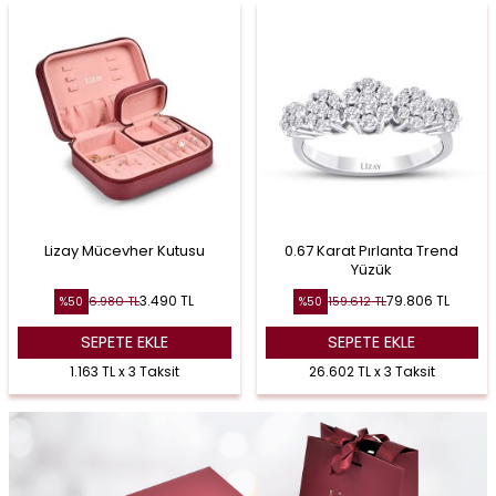
Lizay Mücevher Kutusu
0.67 Karat Pırlanta Trend
Yüzük
3.490
TL
79.806
TL
6.980
TL
159.612
TL
%
50
%
50
SEPETE EKLE
SEPETE EKLE
1.163 TL x 3 Taksit
26.602 TL x 3 Taksit