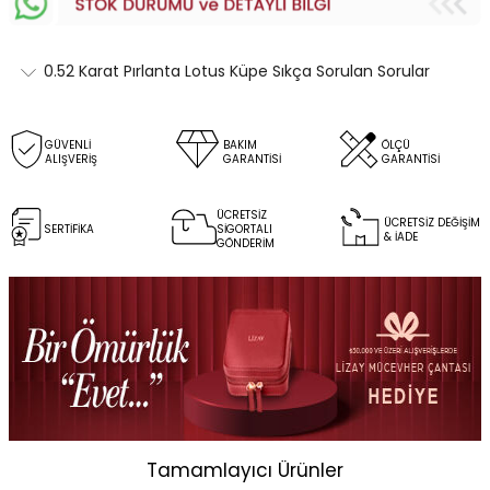
0.52 Karat Pırlanta Lotus Küpe Sıkça Sorulan Sorular
GÜVENLİ
BAKIM
ÖLÇÜ
ALIŞVERİŞ
GARANTİSİ
GARANTİSİ
ÜCRETSİZ
ÜCRETSİZ DEĞİŞİM
SERTİFİKA
SİGORTALI
& İADE
GÖNDERİM
Tamamlayıcı Ürünler