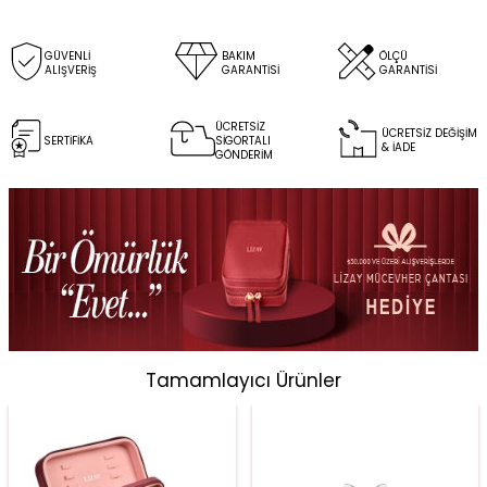
GÜVENLİ
BAKIM
ÖLÇÜ
ALIŞVERİŞ
GARANTİSİ
GARANTİSİ
ÜCRETSİZ
ÜCRETSİZ DEĞİŞİM
SERTİFİKA
SİGORTALI
& İADE
GÖNDERİM
Tamamlayıcı Ürünler