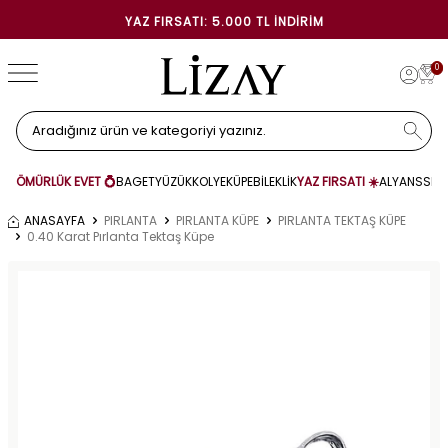
YAZ FIRSATI: 5.000 TL İNDIRIM
0
ÖMÜRLÜK EVET 💍
BAGET
YÜZÜK
KOLYE
KÜPE
BİLEKLİK
YAZ FIRSATI ☀️
ALYANS
SET
ANASAYFA
PIRLANTA
PIRLANTA KÜPE
PIRLANTA TEKTAŞ KÜPE
0.40 Karat Pırlanta Tektaş Küpe