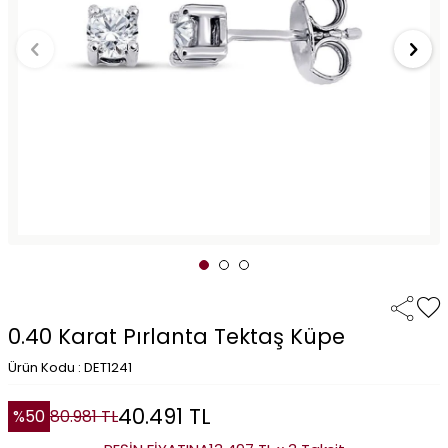
0.40 Karat Pırlanta Tektaş Küpe
Ürün Kodu : DET1241
40.491
TL
%
50
80.981
TL