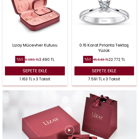
Lizay Mücevher Kutusu
0.15 Karat Pırlanta Tektaş
Yüzük
3.490
TL
22.772
TL
6.980
TL
45.543
TL
%
50
%
50
SEPETE EKLE
SEPETE EKLE
1.163 TL x 3 Taksit
7.591 TL x 3 Taksit