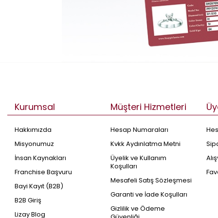
Kurumsal
Müşteri Hizmetleri
Üy
Hakkımızda
Hesap Numaraları
He
Misyonumuz
Kvkk Aydınlatma Metni
Sip
İnsan Kaynakları
Üyelik ve Kullanım
Alı
Koşulları
Franchise Başvuru
Fav
Mesafeli Satış Sözleşmesi
Bayi Kayıt (B2B)
Garanti ve İade Koşulları
B2B Giriş
Gizlilik ve Ödeme
Lizay Blog
Güvenliği