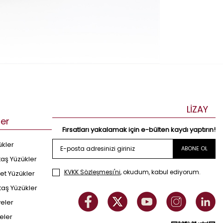
LİZAY
ler
Fırsatları yakalamak için e-bülten kaydı yaptırın!
ükler
ABONE OL
taş Yüzükler
KVKK Sözleşmesi'ni
, okudum, kabul ediyorum.
et Yüzükler
taş Yüzükler
yeler
eler