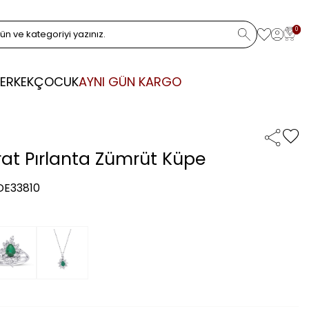
0
ERKEK
ÇOCUK
AYNI GÜN KARGO
rat Pırlanta Zümrüt Küpe
 DE33810