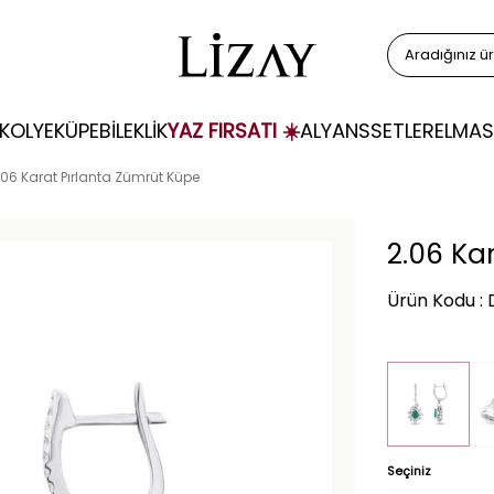
KOLYE
KÜPE
BİLEKLİK
YAZ FIRSATI ☀️
ALYANS
SETLER
ELMAS
.06 Karat Pırlanta Zümrüt Küpe
2.06 Ka
Ürün Kodu :
Seçiniz