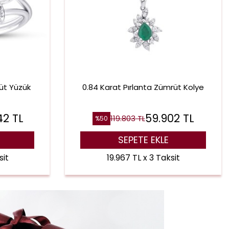
rüt Yüzük
0.84 Karat Pırlanta Zümrüt Kolye
42
TL
59.902
TL
119.803
TL
%
50
SEPETE EKLE
sit
19.967 TL x 3 Taksit