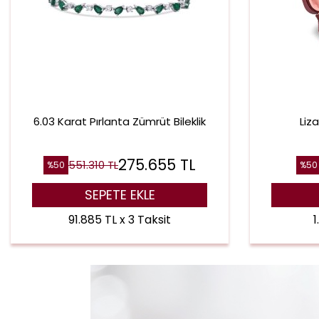
6.03 Karat Pırlanta Zümrüt Bileklik
Liz
275.655
TL
551.310
TL
%
50
%
50
SEPETE EKLE
91.885 TL x 3 Taksit
1