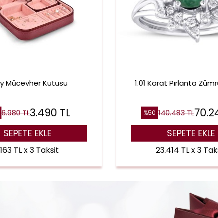
ay Mücevher Kutusu
1.01 Karat Pırlanta Züm
3.490
TL
70.2
6.980
TL
140.483
TL
%
50
SEPETE EKLE
SEPETE EKLE
.163 TL x 3 Taksit
23.414 TL x 3 Tak