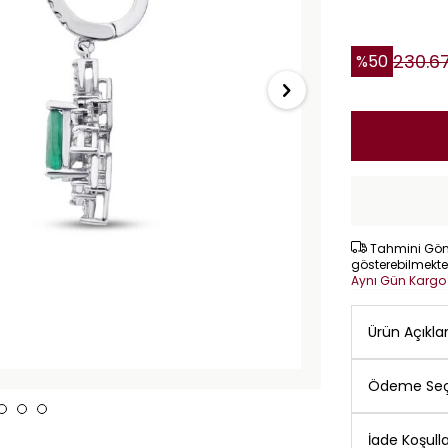
230.6
%
50
Tahmini Gönd
gösterebilmekte
Aynı Gün Karg
Ürün Açıkl
Ödeme Seç
İade Koşulla