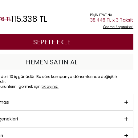
PEŞİN FİYATINA
115.338
TL
76
TL
38.446 TL x 3 Taksit
Ödeme Seçenekleri
SEPETE EKLE
HEMEN SATIN AL
eri: 10 iş günüdür. Bu süre kampanya dönemlerinde değişiklik
dir.
o
ürünlerini görmek için
tıklayınız.
aması
enekleri
rı