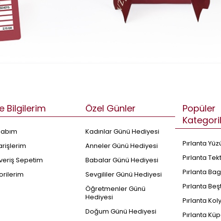
e Bilgilerim
Özel Günler
Popüler
Kategori
sabım
Kadınlar Günü Hediyesi
Pırlanta Yüz
arişlerim
Anneler Günü Hediyesi
Pırlanta Tek
şveriş Sepetim
Babalar Günü Hediyesi
Pırlanta Bag
orilerim
Sevgililer Günü Hediyesi
Pırlanta Beş
Öğretmenler Günü
Hediyesi
Pırlanta Kol
Doğum Günü Hediyesi
Pırlanta Küp