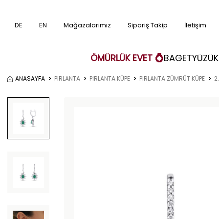
DE
EN
Mağazalarımız
Sipariş Takip
İletişim
ÖMÜRLÜK EVET 💍
BAGET
YÜZÜK
ANASAYFA
PIRLANTA
PIRLANTA KÜPE
PIRLANTA ZÜMRÜT KÜPE
2