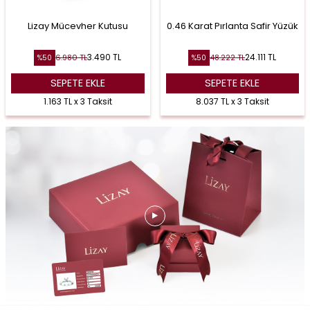
Lizay Mücevher Kutusu
0.46 Karat Pırlanta Safir Yüzük
3.490
TL
24.111
TL
6.980
TL
48.222
TL
%
50
%
50
SEPETE EKLE
SEPETE EKLE
1.163 TL x 3 Taksit
8.037 TL x 3 Taksit