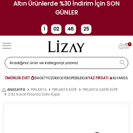
Altın Ürünlerde %30 İndirim İçin SON
GÜNLER
1
02
46
25
Gün
Saat
Dakika
Saniye
0
ÖMÜRLÜK EVET 💍
BAGET
YÜZÜK
KOLYE
KÜPE
BİLEKLİK
YAZ FIRSATI ☀️
ALYANS
SET
ANASAYFA
PIRLANTA
PIRLANTA KÜPE
PIRLANTA SAFİR KÜPE
2.82 Karat Pırlanta Safir Küpe