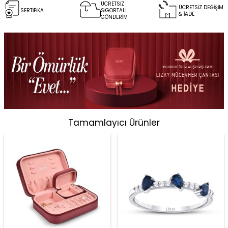
ÜCRETSİZ
ÜCRETSİZ DEĞİŞİM
SERTİFİKA
SİGORTALI
& İADE
GÖNDERİM
Tamamlayıcı Ürünler