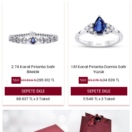
2.74 Karat Pırlanta Safir
1.61 Karat Pırlanta Damla Safir
Bileklik
Yüzük
295.912
TL
34.639
TL
591.824
TL
69.278
TL
%
50
%
50
SEPETE EKLE
SEPETE EKLE
98.637 TL x 3 Taksit
11.546 TL x 3 Taksit