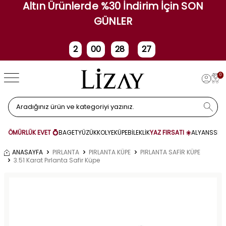
Altın Ürünlerde %30 İndirim İçin SON
GÜNLER
2
00
28
27
Gün
Saat
Dakika
Saniye
0
ÖMÜRLÜK EVET 💍
BAGET
YÜZÜK
KOLYE
KÜPE
BİLEKLİK
YAZ FIRSATI ☀️
ALYANS
SET
ANASAYFA
PIRLANTA
PIRLANTA KÜPE
PIRLANTA SAFİR KÜPE
3.51 Karat Pırlanta Safir Küpe