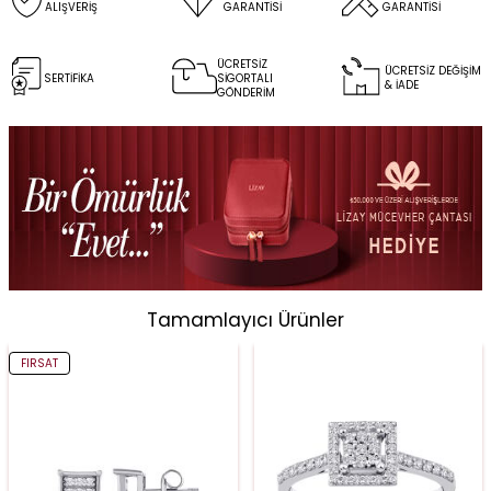
ALIŞVERİŞ
GARANTİSİ
GARANTİSİ
ÜCRETSİZ
ÜCRETSİZ DEĞİŞİM
SERTİFİKA
SİGORTALI
& İADE
GÖNDERİM
Tamamlayıcı Ürünler
FIRSAT