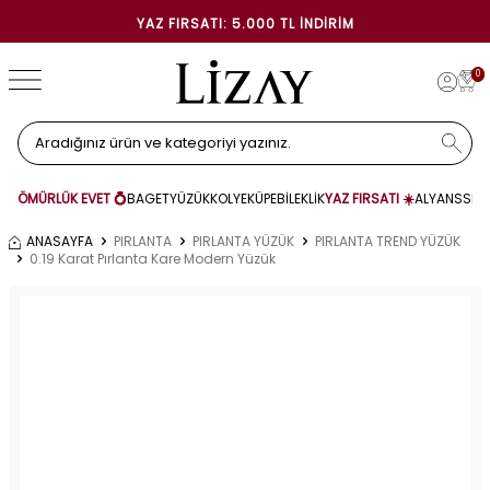
YAZ FIRSATI: 5.000 TL İNDIRIM
0
ÖMÜRLÜK EVET 💍
BAGET
YÜZÜK
KOLYE
KÜPE
BİLEKLİK
YAZ FIRSATI ☀️
ALYANS
SET
ANASAYFA
PIRLANTA
PIRLANTA YÜZÜK
PIRLANTA TREND YÜZÜK
0.19 Karat Pırlanta Kare Modern Yüzük