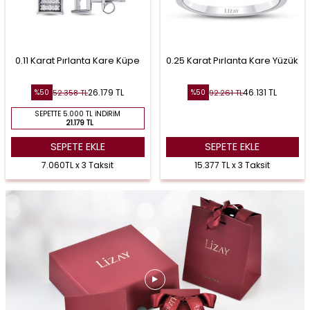
0.11 Karat Pırlanta Kare Küpe
0.25 Karat Pırlanta Kare Yüzük
26.179
TL
46.131
TL
52.358
TL
92.261
TL
%
50
%
50
SEPETTE 5.000 TL İNDIRIM
21.179 TL
SEPETE EKLE
SEPETE EKLE
7.060TL x 3 Taksit
15.377 TL x 3 Taksit