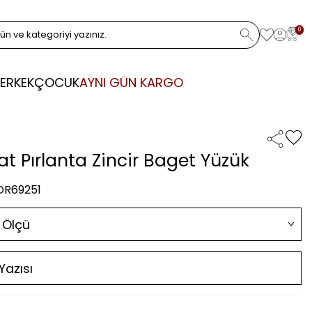
0
ERKEK
ÇOCUK
AYNI GÜN KARGO
at Pırlanta Zincir Baget Yüzük
 DR69251