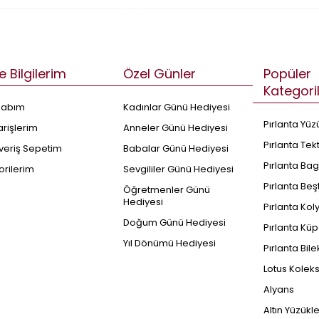
e Bilgilerim
Özel Günler
Popüler
Kategori
sabım
Kadınlar Günü Hediyesi
Pırlanta Yüz
arişlerim
Anneler Günü Hediyesi
Pırlanta Tek
şveriş Sepetim
Babalar Günü Hediyesi
Pırlanta Bag
orilerim
Sevgililer Günü Hediyesi
Pırlanta Beş
Öğretmenler Günü
Hediyesi
Pırlanta Kol
Doğum Günü Hediyesi
Pırlanta Küp
Yıl Dönümü Hediyesi
Pırlanta Bile
Lotus Kolek
Alyans
Altın Yüzükl