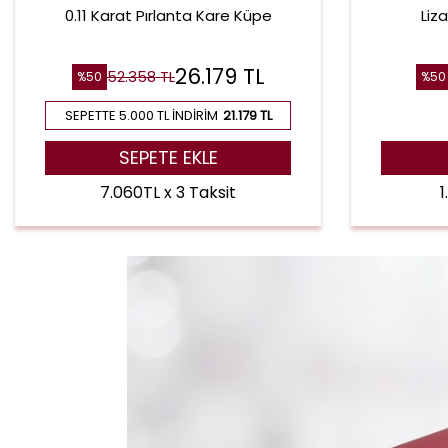
0.11 Karat Pırlanta Kare Küpe
Liz
26.179
TL
52.358
TL
%
50
%
50
SEPETTE 5.000 TL İNDIRIM
21.179 TL
SEPETE EKLE
7.060TL x 3 Taksit
1