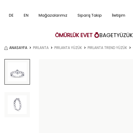
DE
EN
Mağazalarımız
Sipariş Takip
İletişim
ÖMÜRLÜK EVET 💍
BAGET
YÜZÜK
ANASAYFA
PIRLANTA
PIRLANTA YÜZÜK
PIRLANTA TREND YÜZÜK