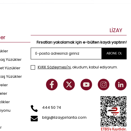
LİZAY
ler
Fırsatları yakalamak için e-bülten kaydı yaptırın!
ükler
ABONE OL
taş Yüzükler
KVKK Sözleşmesi'ni
, okudum, kabul ediyorum.
et Yüzükler
taş Yüzükler
yeler
eler
klikler
444 50 74
siyonu
bilgi@lizaypirlanta.com
er