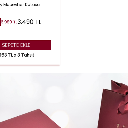
ay Mücevher Kutusu
3.490
TL
6.980
TL
SEPETE EKLE
.163 TL x 3 Taksit