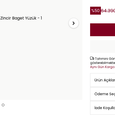
64.39
%
50
Tahmini Gönd
gösterebilmekte
Aynı Gün Karg
Ürün Açıkl
Ödeme Seç
İade Koşulla