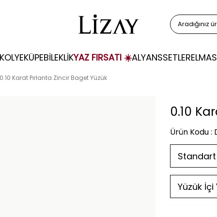
KOLYE
KÜPE
BİLEKLİK
YAZ FIRSATI ☀️
ALYANS
SETLER
ELMAS
0.10 Karat Pırlanta Zincir Baget Yüzük
0.10 Kar
Ürün Kodu :