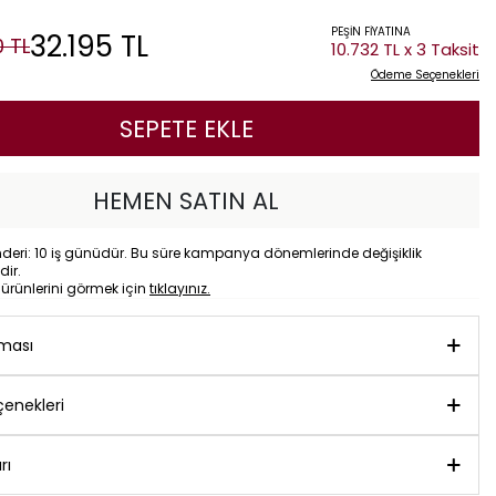
PEŞİN FİYATINA
32.195
TL
0
TL
10.732 TL x 3 Taksit
Ödeme Seçenekleri
SEPETE EKLE
HEMEN SATIN AL
eri: 10 iş günüdür. Bu süre kampanya dönemlerinde değişiklik
dir.
o
ürünlerini görmek için
tıklayınız.
aması
enekleri
rı