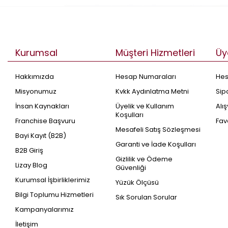
Kurumsal
Müşteri Hizmetleri
Üy
Hakkımızda
Hesap Numaraları
He
Misyonumuz
Kvkk Aydınlatma Metni
Sip
İnsan Kaynakları
Üyelik ve Kullanım
Alı
Koşulları
Franchise Başvuru
Fav
Mesafeli Satış Sözleşmesi
Bayi Kayıt (B2B)
Garanti ve İade Koşulları
B2B Giriş
Gizlilik ve Ödeme
Lizay Blog
Güvenliği
Kurumsal İşbirliklerimiz
Yüzük Ölçüsü
Bilgi Toplumu Hizmetleri
Sık Sorulan Sorular
Kampanyalarımız
İletişim