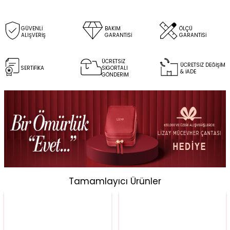
GÜVENLİ
BAKIM
ÖLÇÜ
ALIŞVERİŞ
GARANTİSİ
GARANTİSİ
ÜCRETSİZ
ÜCRETSİZ DEĞİŞİM
SERTİFİKA
SİGORTALI
& İADE
GÖNDERİM
Tamamlayıcı Ürünler