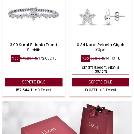
3.90 Karat Pırlanta Trend
0.34 Karat Pırlanta Çiçek
Bileklik
Küpe
472.632
TL
44.110
TL
945.264
TL
88.219
TL
%
50
%
50
SEPETTE 5.000 TL İNDIRIM
39.110 TL
SEPETE EKLE
SEPETE EKLE
157.544 TL x 3 Taksit
13.037TL x 3 Taksit