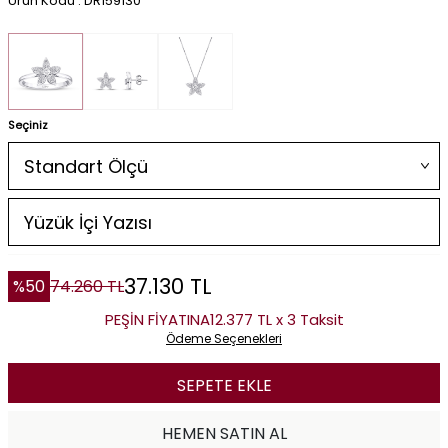
Ürün Kodu : DR159130
Seçiniz
37.130
TL
%
50
74.260
TL
PEŞİN FİYATINA
12.377 TL x 3 Taksit
Ödeme Seçenekleri
SEPETE EKLE
HEMEN SATIN AL