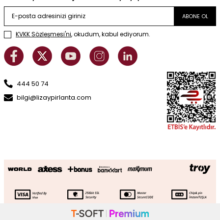
ABONE OL
KVKK Sözleşmesi'ni
, okudum, kabul ediyorum.
444 50 74
bilgi@lizaypirlanta.com
0.16 Karat Pırlanta Çiçek Yüzük
SEPETE EKLE
74.260
TL
37.130
TL