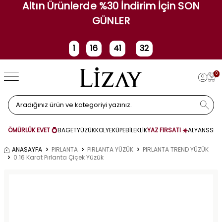
Altın Ürünlerde %30 İndirim İçin SON
GÜNLER
1
16
41
32
Gün
Saat
Dakika
Saniye
0
ÖMÜRLÜK EVET 💍
BAGET
YÜZÜK
KOLYE
KÜPE
BİLEKLİK
YAZ FIRSATI ☀️
ALYANS
SET
ANASAYFA
PIRLANTA
PIRLANTA YÜZÜK
PIRLANTA TREND YÜZÜK
0.16 Karat Pırlanta Çiçek Yüzük