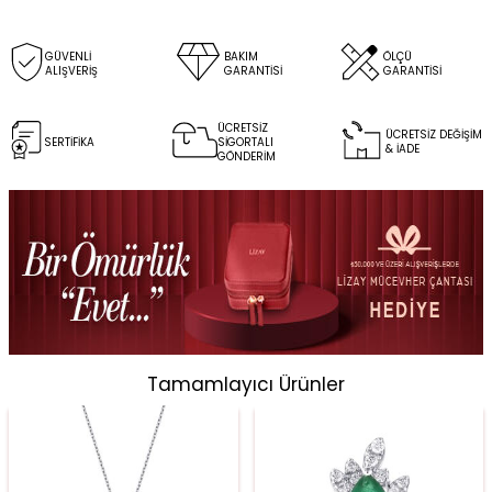
GÜVENLİ
BAKIM
ÖLÇÜ
ALIŞVERİŞ
GARANTİSİ
GARANTİSİ
ÜCRETSİZ
ÜCRETSİZ DEĞİŞİM
SERTİFİKA
SİGORTALI
& İADE
GÖNDERİM
Tamamlayıcı Ürünler