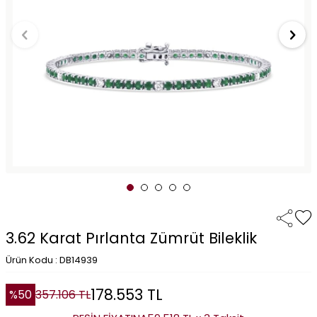
3.62 Karat Pırlanta Zümrüt Bileklik
Ürün Kodu : DB14939
178.553
TL
%
50
357.106
TL