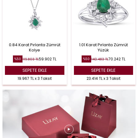
0.84 Karat Pırlanta Zümrüt
1.01 Karat Pırlanta Zümrüt
Kolye
Yüzük
59.902
TL
70.242
TL
119.803
TL
140.483
TL
%
50
%
50
SEPETE EKLE
SEPETE EKLE
19.967 TL x 3 Taksit
23.414 TL x 3 Taksit