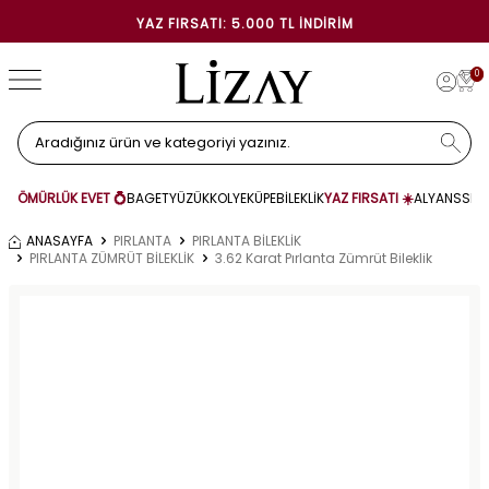
YAZ FIRSATI: 5.000 TL İNDIRIM
0
ÖMÜRLÜK EVET 💍
BAGET
YÜZÜK
KOLYE
KÜPE
BİLEKLİK
YAZ FIRSATI ☀️
ALYANS
SET
ANASAYFA
PIRLANTA
PIRLANTA BİLEKLİK
PIRLANTA ZÜMRÜT BİLEKLİK
3.62 Karat Pırlanta Zümrüt Bileklik