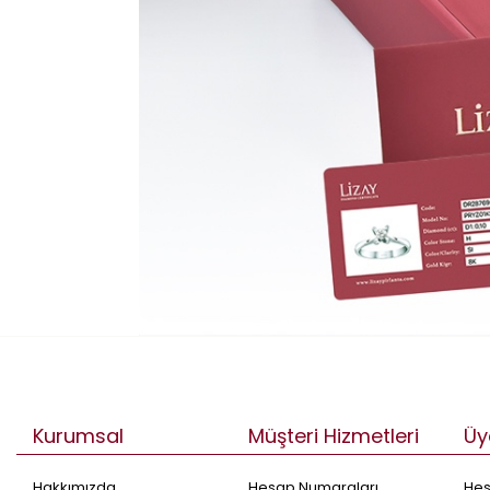
Kurumsal
Müşteri Hizmetleri
Üy
Hakkımızda
Hesap Numaraları
He