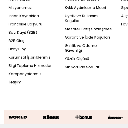
Misyonumuz
Kvkk Aydınlatma Metni
Sip
İnsan Kaynakları
Üyelik ve Kullanım
Alı
Koşulları
Franchise Başvuru
Fav
Mesafeli Satış Sözleşmesi
Bayi Kayıt (B2B)
Garanti ve İade Koşulları
B2B Giriş
Gizlilik ve Ödeme
Lizay Blog
Güvenliği
Kurumsal İşbirliklerimiz
Yüzük Ölçüsü
Bilgi Toplumu Hizmetleri
Sık Sorulan Sorular
Kampanyalarımız
İletişim
1.05 Karat Pırlanta Aurora