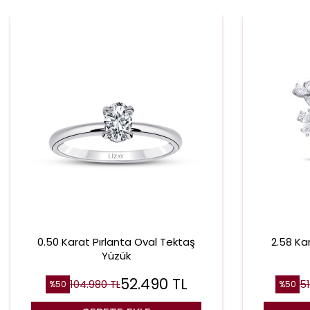
0.50 Karat Pırlanta Oval Tektaş
2.58 Ka
Yüzük
52.490
TL
104.980
TL
5
%
50
%
50