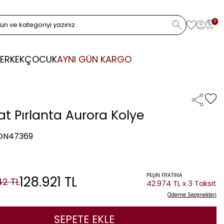
0
ERKEK
ÇOCUK
AYNI GÜN KARGO
at Pırlanta Aurora Kolye
 DN47369
PEŞİN FİYATINA
128.921
TL
42
TL
42.974 TL x 3 Taksit
Ödeme Seçenekleri
SEPETE EKLE