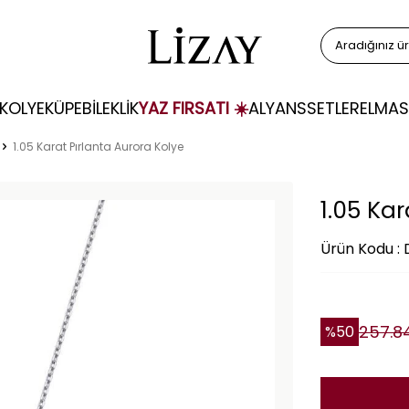
KOLYE
KÜPE
BİLEKLİK
YAZ FIRSATI ☀️
ALYANS
SETLER
ELMAS
1.05 Karat Pırlanta Aurora Kolye
1.05 Kar
Ürün Kodu :
257.8
%
50