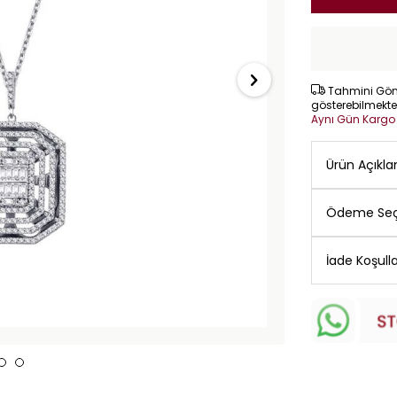
Tahmini Gönd
gösterebilmekte
Aynı Gün Karg
Ürün Açıkl
Ödeme Seç
İade Koşulla