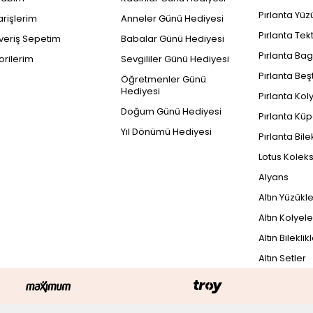
Pırlanta Yüz
arişlerim
Anneler Günü Hediyesi
Pırlanta Tek
şveriş Sepetim
Babalar Günü Hediyesi
Pırlanta Bag
orilerim
Sevgililer Günü Hediyesi
Pırlanta Beş
Öğretmenler Günü
Hediyesi
Pırlanta Kol
Doğum Günü Hediyesi
Pırlanta Küp
Yıl Dönümü Hediyesi
Pırlanta Bile
Lotus Kolek
Alyans
Altın Yüzükl
Altın Kolyele
Altın Bileklik
Altın Setler
PEŞİN FİYATINA
2
42.974 TL x 3 Taksit