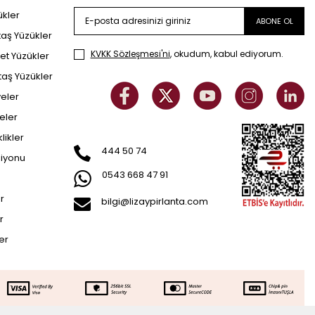
ükler
ABONE OL
taş Yüzükler
KVKK Sözleşmesi'ni
, okudum, kabul ediyorum.
et Yüzükler
taş Yüzükler
yeler
eler
klikler
444 50 74
siyonu
0543 668 47 91
er
bilgi@lizaypirlanta.com
r
ler
57.842
TL
SEPETE EKLE
128.921
TL