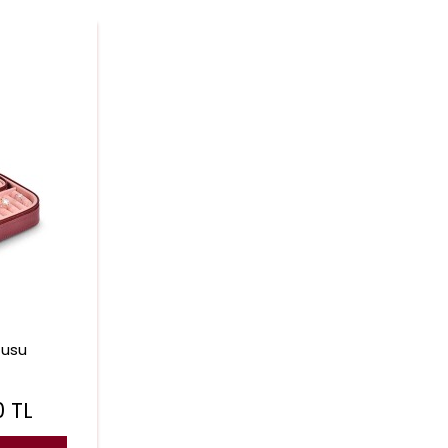
tusu
0
TL