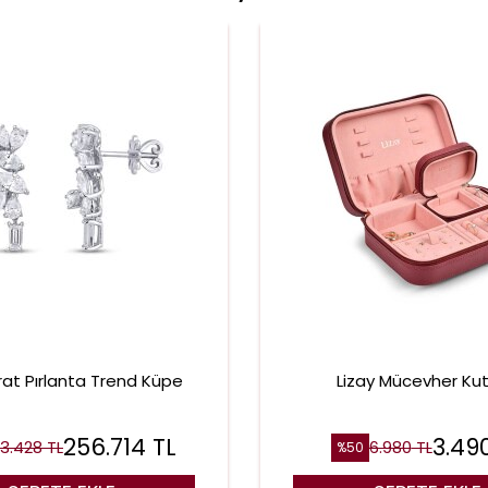
rat Pırlanta Trend Küpe
Lizay Mücevher Ku
256.714
TL
3.49
13.428
TL
6.980
TL
%
50