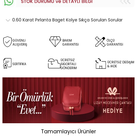
0.60 Karat Pırlanta Baget Kolye Sıkça Sorulan Sorular
GÜVENLİ
BAKIM
ÖLÇÜ
ALIŞVERİŞ
GARANTİSİ
GARANTİSİ
ÜCRETSİZ
ÜCRETSİZ DEĞİŞİM
SERTİFİKA
SİGORTALI
& İADE
GÖNDERİM
Tamamlayıcı Ürünler