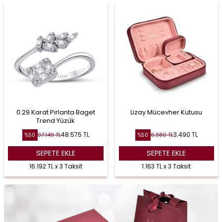
0.29 Karat Pırlanta Baget
Lizay Mücevher Kutusu
Trend Yüzük
48.575
TL
3.490
TL
97.149
TL
6.980
TL
%
50
%
50
SEPETE EKLE
SEPETE EKLE
16.192 TL x 3 Taksit
1.163 TL x 3 Taksit