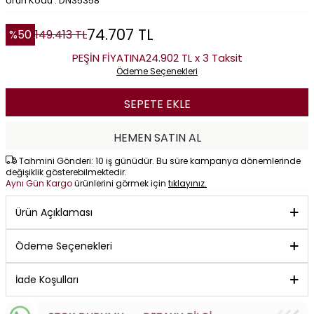
Ürün Kodu : DN35358
74.707
TL
%
50
149.413
TL
PEŞİN FİYATINA
24.902 TL x 3 Taksit
Ödeme Seçenekleri
SEPETE EKLE
HEMEN SATIN AL
Tahmini Gönderi: 10 iş günüdür. Bu süre kampanya dönemlerinde
değişiklik gösterebilmektedir.
Aynı Gün Kargo
ürünlerini görmek için
tıklayınız.
Ürün Açıklaması
Ödeme Seçenekleri
İade Koşulları