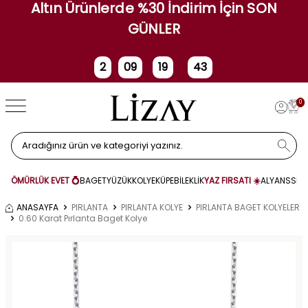
Altın Ürünlerde %30 İndirim İçin SON
GÜNLER
2
09
19
43
Gün
Saat
Dakika
Saniye
0
ÖMÜRLÜK EVET 💍
BAGET
YÜZÜK
KOLYE
KÜPE
BİLEKLİK
YAZ FIRSATI ☀️
ALYANS
SET
ANASAYFA
PIRLANTA
PIRLANTA KOLYE
PIRLANTA BAGET KOLYELER
0.60 Karat Pırlanta Baget Kolye